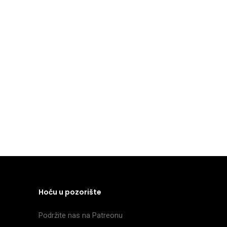
Hoću u pozorište
Podržite nas na Patreonu