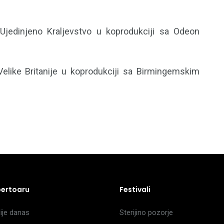
Ujedinjeno Kraljevstvo u koprodukciji sa Odeon
 Velike Britanije u koprodukciji sa Birmingemskim
pertoaru
Festivali
je danas
Sterijino pozorje