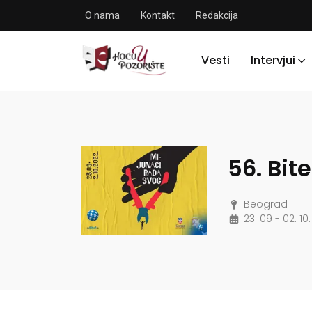
O nama
Kontakt
Redakcija
Vesti
Intervjui
56. Bite
Beograd
23. 09 - 02. 10