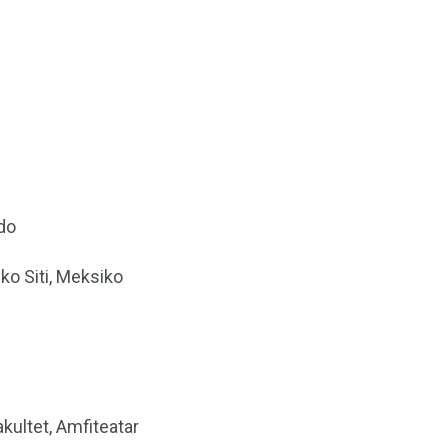
rdo
iko Siti, Meksiko
akultet, Amfiteatar