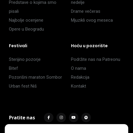
Predstave o kojima smo
nedelje
pisali
Drame večeras
Najbolje ocenjene
Mjuzikli ovog meseca
Opere u Beogradu
Festivali
Hoću u pozorište
Sterijino pozorje
Podržite nas na Patreonu
Bitef
O nama
Pozorišni maraton Sombor
Redakcija
Urban fest Niš
Kontakt
Pratite nas