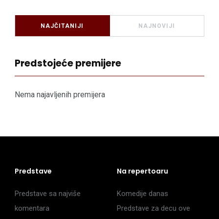
NAJČITANIJI
NAJNOVIJI
Predstojeće premijere
Nema najavljenih premijera
Predstave
Na repertoaru
Predstave sa najviše
Komedije danas
komentara
Predstave za decu ove