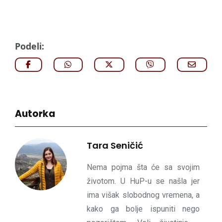
Podeli:
Autorka
Tara Seničić
Nema pojma šta će sa svojim
životom. U HuP-u se našla jer
ima višak slobodnog vremena, a
kako ga bolje ispuniti nego