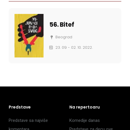
56. Bitef
Beograd
23. 09 - 02. 10. 2022.
Predstave
Na repertoaru
Predstave sa najviše
Komedije danas
komentara
Predstave za decu ove