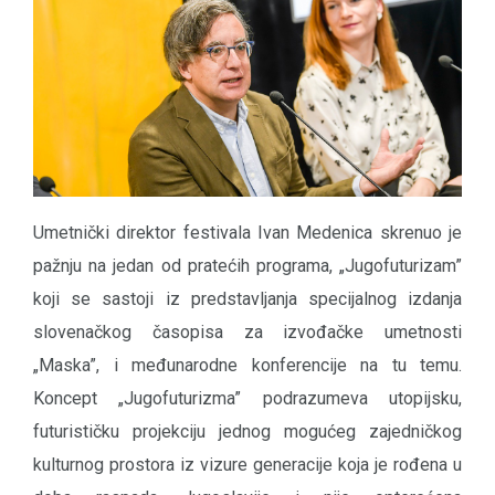
Umetnički direktor festivala Ivan Medenica skrenuo je
pažnju na jedan od pratećih programa, „Jugofuturizam”
koji se sastoji iz predstavljanja specijalnog izdanja
slovenačkog časopisa za izvođačke umetnosti
„Maska”, i međunarodne konferencije na tu temu.
Koncept „Jugofuturizma” podrazumeva utopijsku,
futurističku projekciju jednog mogućeg zajedničkog
kulturnog prostora iz vizure generacije koja je rođena u