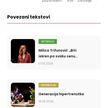
pozorištem. Voli životinje i
inspirativne ljude; mrzi čekanje i
manjak empatije.
Povezani tekstovi
INTERVJU
Milica Trifunović: „Biti
iskren po svaku cenu
zapravo je dosta surovo”
17.05.2026
RECENZIJA
Generacija hipertrenutka
14.05.2025