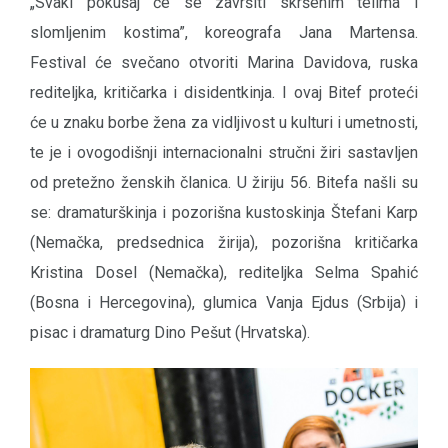
„Svaki pokušaj će se završiti skršenim telima i
slomljenim kostima”, koreografa Jana Martensa.
Festival će svečano otvoriti Marina Davidova, ruska
rediteljka, kritičarka i disidentkinja. I ovaj Bitef proteći
će u znaku borbe žena za vidljivost u kulturi i umetnosti,
te je i ovogodišnji internacionalni stručni žiri sastavljen
od pretežno ženskih članica. U žiriju 56. Bitefa našli su
se: dramaturškinja i pozorišna kustoskinja Štefani Karp
(Nemačka, predsednica žirija), pozorišna kritičarka
Kristina Dosel (Nemačka), rediteljka Selma Spahić
(Bosna i Hercegovina), glumica Vanja Ejdus (Srbija) i
pisac i dramaturg Dino Pešut (Hrvatska).