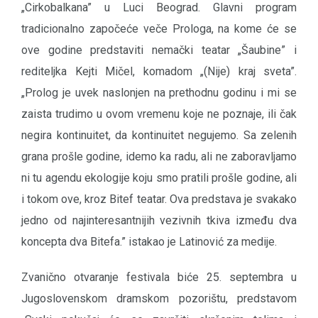
„Cirkobalkana” u Luci Beograd. Glavni program
tradicionalno započeće veče Prologa, na kome će se
ove godine predstaviti nemački teatar „Šaubine” i
rediteljka Kejti Mičel, komadom „(Nije) kraj sveta”.
„Prolog je uvek naslonjen na prethodnu godinu i mi se
zaista trudimo u ovom vremenu koje ne poznaje, ili čak
negira kontinuitet, da kontinuitet negujemo. Sa zelenih
grana prošle godine, idemo ka radu, ali ne zaboravljamo
ni tu agendu ekologije koju smo pratili prošle godine, ali
i tokom ove, kroz Bitef teatar. Ova predstava je svakako
jedno od najinteresantnijih vezivnih tkiva između dva
koncepta dva Bitefa.” istakao je Latinović za medije.
Zvanično otvaranje festivala biće 25. septembra u
Jugoslovenskom dramskom pozorištu, predstavom