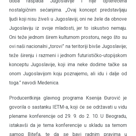
doba raspada Jugoslavije i nije opterećena
nostalgičnim sećanjima. „Ovaj koncept predstavljaju
ljudi koji nisu živeli u Jugoslaviji; oni ne žele da obnove
Jugoslaviju iz svoje mladosti, jer to iskustvo nemaju.
Oni teže jednom širem kulturnom prostoru, nego što su
ovi naši nacionalni „torovi” na teritoriji bivše Jugoslavije;
teže širenju i razmeni i jednom futurističko-utopijskom
konceptu Jugoslavije, koji ima neke dodirne tačke sa
onom Jugoslavijom koju poznajemo, ali idu i dalje od
toga.” navodi Medenica.
Producentkinja glavnog programa Ksenija Đurović je
govorila o sastanku IETM-a, koji će se održavati u vidu
plenarne konferencije od 29. 9. do 2. 10. U Beogradu,
istakavši da je tema konferencije u skladu sa temom
samog Bitefa, te da se bavi radnim pravima u