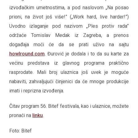
izvođačkim umetnostima, a pod naslovom „Na posao
prioni, na život još više!” („Work hard, live harder!”)
Uvodno izlaganje pod nazivom „Ples protiv rada”
održaće Tomislav Medak iz Zagreba, a prenos
događaja moći će da se prati uživo na sajtu
howlround.com
. Đurović je dodala i to da su karte za
većinu predstava iz glavnog programa praktično
rasprodate. Mali broj ulaznica još uvek je moguće
nabaviti, zahvaljujući činjenici da će mnoge produkcije
imati i reprizna izvođenja.
Čitav program 56. Bitef festivala, kao i ulaznice, možete
pronaći na
linku
.
Foto: Bitef