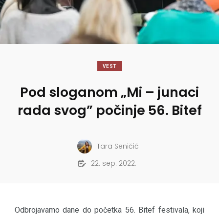
VEST
Pod sloganom „Mi – junaci
rada svog” počinje 56. Bitef
Tara Seničić
22. sep. 2022.
Odbrojavamo dane do početka 56. Bitef festivala, koji