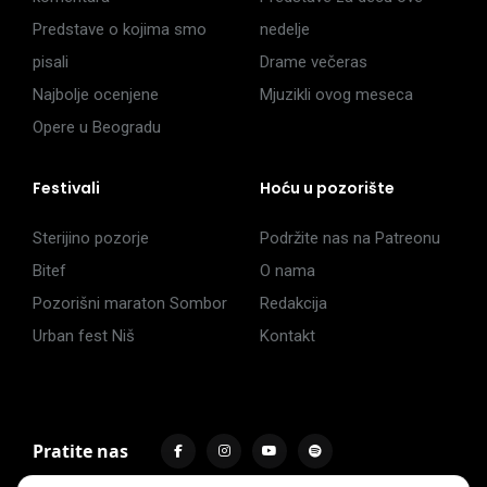
Predstave o kojima smo
nedelje
pisali
Drame večeras
Najbolje ocenjene
Mjuzikli ovog meseca
Opere u Beogradu
Festivali
Hoću u pozorište
Sterijino pozorje
Podržite nas na Patreonu
Bitef
O nama
Pozorišni maraton Sombor
Redakcija
Urban fest Niš
Kontakt
Pratite nas