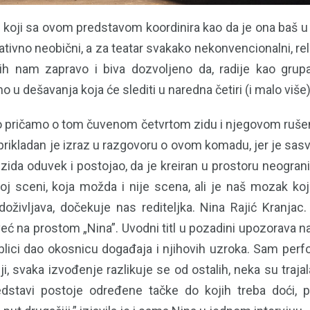
, koji sa ovom predstavom koordinira kao da je ona baš u
tivno neobični, a za teatar svakako nekonvencionalni, rel
ojih nam zapravo i biva dozvoljeno da, radije kao gr
 u dešavanja koja će slediti u naredna četiri (i malo više)
o pričamo o tom čuvenom četvrtom zidu i njegovom rušenj
prikladan je izraz u razgovoru o ovom komadu, jer je sas
 zida oduvek i postojao, da je kreiran u prostoru neogra
j sceni, koja možda i nije scena, ali je naš mozak koji
 doživljava, dočekuje nas rediteljka. Nina Rajić Kranjac
ć na prostom „Nina”. Uvodni titl u pozadini upozorava na
lici dao okosnicu događaja i njihovih uzroka. Sam pe
ji, svaka izvođenje razlikuje se od ostalih, neka su trajal
edstavi postoje određene tačke do kojih treba doći, 