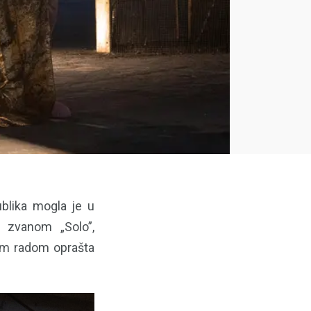
ublika mogla je u
 zvanom „Solo”,
vim radom oprašta