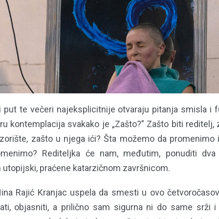
put te večeri najeksplicitnije otvaraju pitanja smisla i fu
ru kontemplacija svakako je „Zašto?” Zašto biti reditelj, 
ozorište, zašto u njega ići? Šta možemo da promenimo i 
enimo? Rediteljka će nam, međutim, ponuditi dva 
an utopijski, praćene katarzičnom završnicom.
ina Rajić Kranjac uspela da smesti u ovo četvoročaso
ti, objasniti, a prilično sam sigurna ni do same srži 