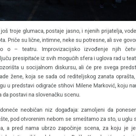
i još troje glumaca, postaje jasno, i njenih prijatelja, vo
ta. Priče su lične, intimne, neke su potresne, ali sve govor
tno o – teatru. Improvizacijsko izvođenje njih čet
ču presipitaće iz svih mogućih sfera i uglova rad u teatr
zorišta u socijalnom diskursu, ali će pre svega predstav
ade žene, koja se sada od rediteljskog zanata oprašta, 
logu u predstavi odigraće stihovi Milene Marković, koju n
la da postavi na slovenačku scenu.
 doneće neobičan niz događaja: zamoljeni da ponese
ište, pod otvorenim nebom se smeštamo za sto, u uglu se
ilja, a pred nama ubrzo započinje scena, za koju je j