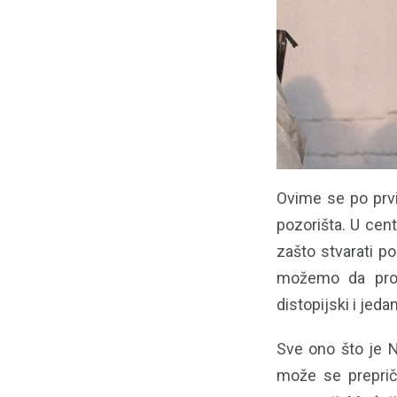
Ovime se po prvi 
pozorišta. U cent
zašto stvarati p
možemo da prom
distopijski i jed
Sve ono što je N
može se prepriča