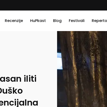
Recenzije
HuPkast
Blog
Festivali
Reperto
asan iliti
Duško
encijalna