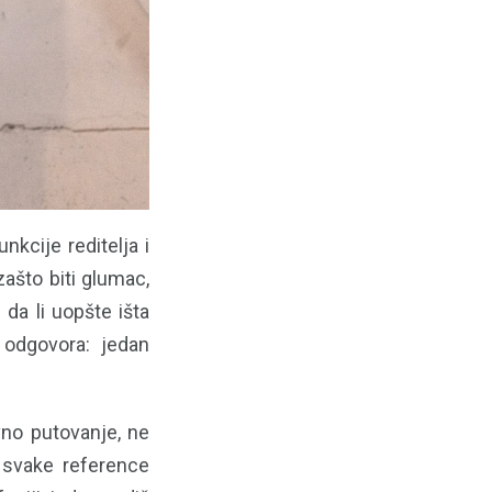
nkcije reditelja i
zašto biti glumac,
da li uopšte išta
odgovora: jedan
vno putovanje, ne
i svake reference