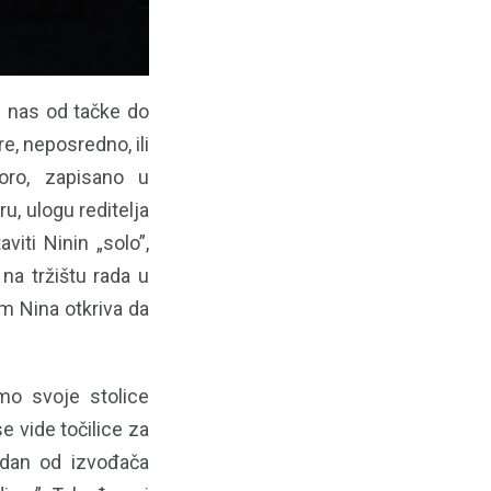
de nas od tačke do
e, neposredno, ili
voro, zapisano u
u, ulogu reditelja
iti Ninin „solo”,
na tržištu rada u
am Nina otkriva da
mo svoje stolice
 vide točilice za
edan od izvođača