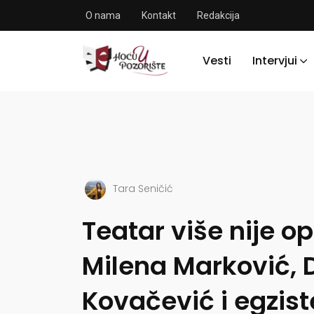
O nama
Kontakt
Redakcija
Vesti
Intervjui
Tara Seničić
Teatar više nije op
Milena Marković, 
Kovačević i egzist