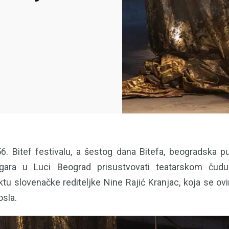
6. Bitef festivalu, a šestog dana Bitefa, beogradska p
ara u Luci Beograd prisustvovati teatarskom čudu
tu slovenačke rediteljke Nine Rajić Kranjac, koja se o
osla.