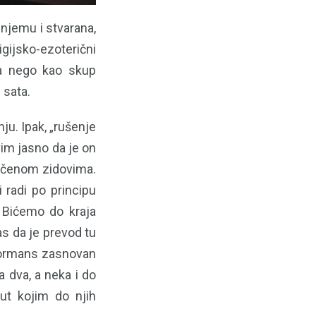
 njemu i stvarana,
igijsko-ezoterični
upa nego kao skup
 sata.
u. Ipak, „rušenje
vim jasno da je on
ničenom zidovima.
 radi po principu
. Bićemo do kraja
s da je prevod tu
rformans zasnovan
a dva, a neka i do
put kojim do njih