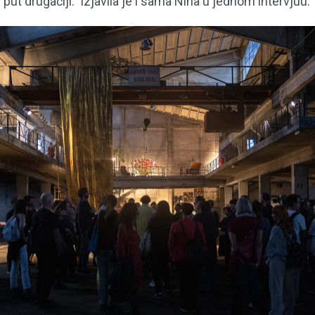
put drugačiji.” izjavila je i sama Nina u jednom intervjuu.