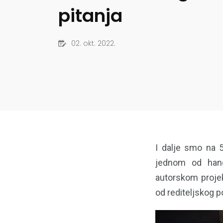
pitanja
02. okt. 2022.
I dalje smo na 5
jednom od hang
autorskom projek
od rediteljskog p