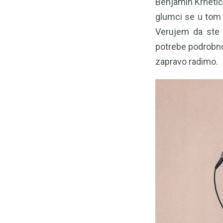
Benjamin Krnetić 
glumci se u tom 
Verujem da ste 
potrebe podrobno 
zapravo radimo.