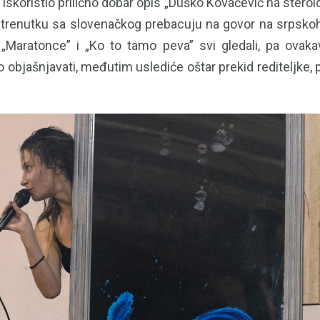
iskoristio prilično dobar opis „Duško Kovačević na steroi
trenutku sa slovenačkog prebacuju na govor na srpsko
„Maratonce” i „Ko to tamo peva” svi gledali, pa ovaka
objašnjavati, međutim uslediće oštar prekid rediteljke, 