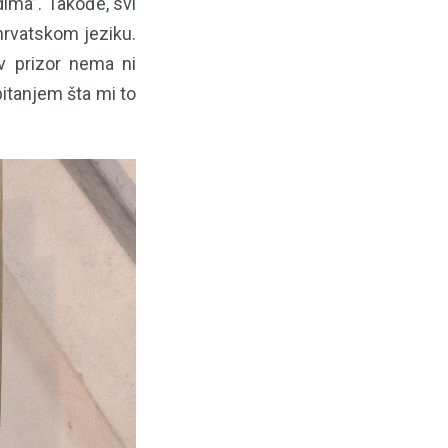
dima”. Takođe, svi
hrvatskom jeziku.
v prizor nema ni
pitanjem šta mi to