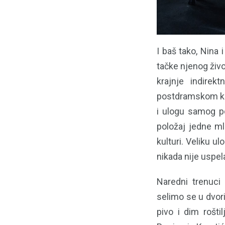
I baš tako, Nina 
tačke njenog živo
krajnje indirek
postdramskom klju
i ulogu samog po
položaj jedne ml
kulturi. Veliku u
nikada nije uspe
Naredni trenuci
selimo se u dvor
pivo i dim rošt