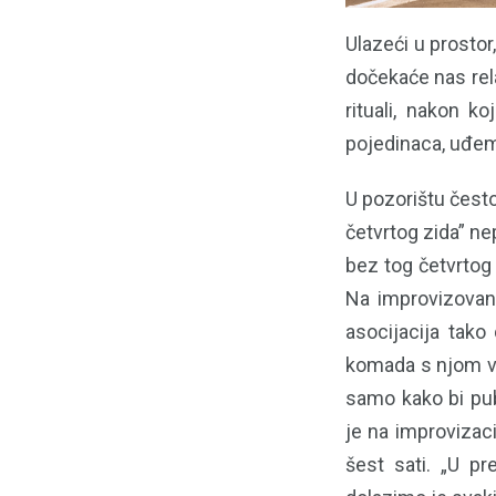
Ulazeći u prostor
dočekaće nas rela
rituali, nakon k
pojedinaca, uđemo
U pozorištu čest
četvrtog zida” ne
bez tog četvrtog
Na improvizovano
asocijacija tako
komada s njom ve
samo kako bi pub
je na improvizaci
šest sati. „U pr