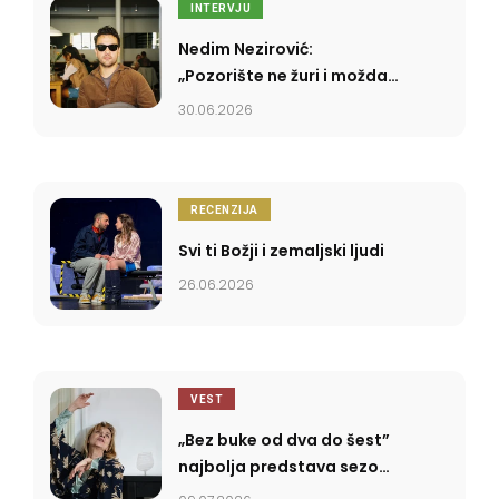
INTERVJU
Nedim Nezirović:
„Pozorište ne žuri i možda
se upravo u tome krije
30.06.2026
njegova moć”
RECENZIJA
Svi ti Božji i zemaljski ljudi
26.06.2026
VEST
„Bez buke od dva do šest”
najbolja predstava sezone
2025/2026