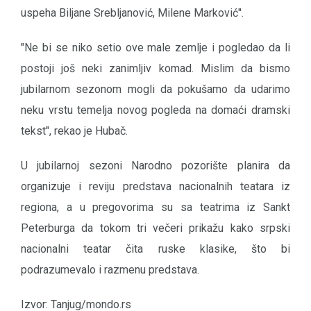
uspeha Biljane Srebljanović, Milene Marković".
"Ne bi se niko setio ove male zemlje i pogledao da li
postoji još neki zanimljiv komad. Mislim da bismo
jubilarnom sezonom mogli da pokušamo da udarimo
neku vrstu temelja novog pogleda na domaći dramski
tekst", rekao je Hubač.
U jubilarnoj sezoni Narodno pozorište planira da
organizuje i reviju predstava nacionalnih teatara iz
regiona, a u pregovorima su sa teatrima iz Sankt
Peterburga da tokom tri večeri prikažu kako srpski
nacionalni teatar čita ruske klasike, što bi
podrazumevalo i razmenu predstava.
Izvor: Tanjug/mondo.rs