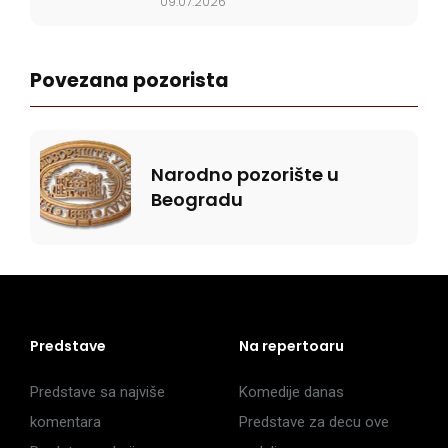
09.07.2026
Povezana pozorista
Narodno pozorište u
Beogradu
Predstave
Na repertoaru
Predstave sa najviše
Komedije danas
komentara
Predstave za decu ove