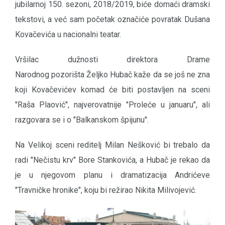
jubilarnoj 150. sezoni, 2018/2019, biće domaći dramski
tekstovi, a već sam početak označiće povratak Dušana
Kovačevića u nacionalni teatar.
Vršilac dužnosti direktora Drame
Narodnog pozorišta Željko Hubač kaže da se još ne zna
koji Kovačevićev komad će biti postavljen na sceni
"Raša Plaović", najverovatnije "Proleće u januaru", ali
razgovara se i o "Balkanskom špijunu".
Na Velikoj sceni reditelj Milan Nešković bi trebalo da
radi "Nečistu krv" Bore Stankovića, a Hubač je rekao da
je u njegovom planu i dramatizacija Andrićeve
"Travničke hronike", koju bi režirao Nikita Milivojević.