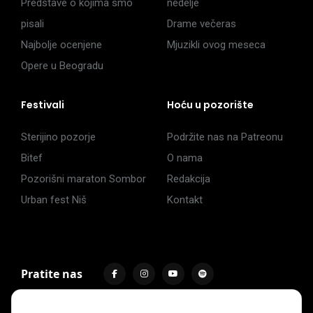
Predstave o kojima smo
nedelje
pisali
Drame večeras
Najbolje ocenjene
Mjuzikli ovog meseca
Opere u Beogradu
Festivali
Hoću u pozorište
Sterijino pozorje
Podržite nas na Patreonu
Bitef
O nama
Pozorišni maraton Sombor
Redakcija
Urban fest Niš
Kontakt
Pratite nas