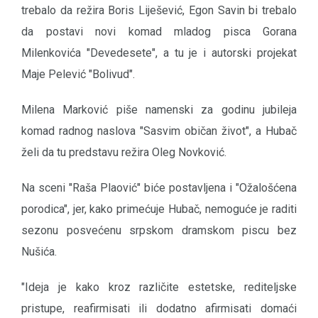
trebalo da režira Boris Liješević, Egon Savin bi trebalo
da postavi novi komad mladog pisca Gorana
Milenkovića "Devedesete", a tu je i autorski projekat
Maje Pelević "Bolivud".
Milena Marković piše namenski za godinu jubileja
komad radnog naslova "Sasvim običan život", a Hubač
želi da tu predstavu režira Oleg Novković.
Na sceni "Raša Plaović" biće postavljena i "Ožalošćena
porodica", jer, kako primećuje Hubač, nemoguće je raditi
sezonu posvećenu srpskom dramskom piscu bez
Nušića.
"Ideja je kako kroz različite estetske, rediteljske
pristupe, reafirmisati ili dodatno afirmisati domaći