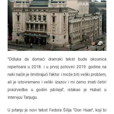
"Odluka da domaći dramski tekst bude okosnica
repertoara u 2018. i u prvoj polovini 2019. godine na
neki način je limitirajući faktor i može biti veliki problem,
ali je istovremeno i veliki izazov i mi ćemo imati četiri
praizvedbe u godini jubileja", istakao je Hubač u
intervjuu Tanjugu.
U pitanju je novi tekst Fedora Šilija "Don Huan", koji bi