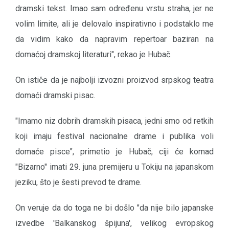
dramski tekst. Imao sam određenu vrstu straha, jer ne
volim limite, ali je delovalo inspirativno i podstaklo me
da vidim kako da napravim repertoar baziran na
domaćoj dramskoj literaturi", rekao je Hubač.
On ističe da je najbolji izvozni proizvod srpskog teatra
domaći dramski pisac.
"Imamo niz dobrih dramskih pisaca, jedni smo od retkih
koji imaju festival nacionalne drame i publika voli
domaće pisce", primetio je Hubač, ciji će komad
"Bizarno" imati 29. juna premijeru u Tokiju na japanskom
jeziku, što je šesti prevod te drame.
On veruje da do toga ne bi došlo "da nije bilo japanske
izvedbe 'Balkanskog špijuna', velikog evropskog