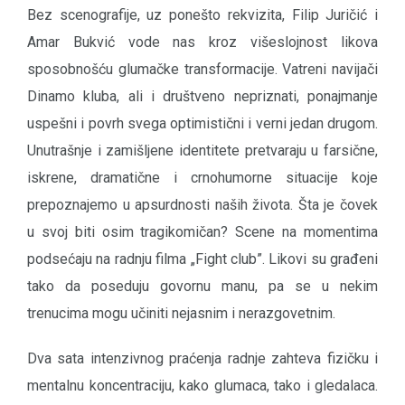
Bez scenografije, uz ponešto rekvizita, Filip Juričić i
Amar Bukvić vode nas kroz višeslojnost likova
sposobnošću glumačke transformacije. Vatreni navijači
Dinamo kluba, ali i društveno nepriznati, ponajmanje
uspešni i povrh svega optimistični i verni jedan drugom.
Unutrašnje i zamišljene identitete pretvaraju u farsične,
iskrene, dramatične i crnohumorne situacije koje
prepoznajemo u apsurdnosti naših života. Šta je čovek
u svoj biti osim tragikomičan? Scene na momentima
podsećaju na radnju filma „Fight club”. Likovi su građeni
tako da poseduju govornu manu, pa se u nekim
trenucima mogu učiniti nejasnim i nerazgovetnim.
Dva sata intenzivnog praćenja radnje zahteva fizičku i
mentalnu koncentraciju, kako glumaca, tako i gledalaca.