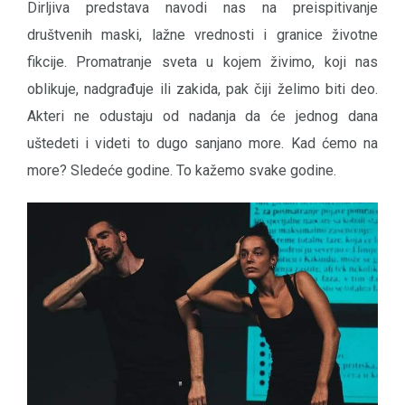
Dirljiva predstava navodi nas na preispitivanje
društvenih maski, lažne vrednosti i granice životne
fikcije. Promatranje sveta u kojem živimo, koji nas
oblikuje, nadgrađuje ili zakida, pak čiji želimo biti deo.
Akteri ne odustaju od nadanja da će jednog dana
uštedeti i videti to dugo sanjano more. Kad ćemo na
more? Sledeće godine. To kažemo svake godine.