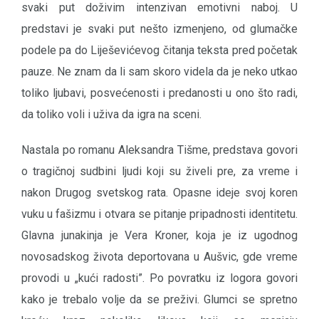
svaki put doživim intenzivan emotivni naboj. U
predstavi je svaki put nešto izmenjeno, od glumačke
podele pa do Liješevićevog čitanja teksta pred početak
pauze. Ne znam da li sam skoro videla da je neko utkao
toliko ljubavi, posvećenosti i predanosti u ono što radi,
da toliko voli i uživa da igra na sceni.
Nastala po romanu Aleksandra Tišme, predstava govori
o tragičnoj sudbini ljudi koji su živeli pre, za vreme i
nakon Drugog svetskog rata. Opasne ideje svoj koren
vuku u fašizmu i otvara se pitanje pripadnosti identitetu.
Glavna junakinja je Vera Kroner, koja je iz ugodnog
novosadskog života deportovana u Aušvic, gde vreme
provodi u „kući radosti”. Po povratku iz logora govori
kako je trebalo volje da se preživi. Glumci se spretno