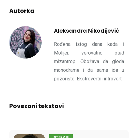
Autorka
Aleksandra Nikodijević
Rođena istog dana kada i
Molijer, verovatno otud
mizantrop. Obožava da gleda
monodrame i da sama ide u
pozorište. Ekstrovertni introvert.
Povezani tekstovi
INTERVJU