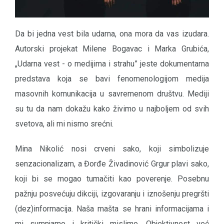
Da bi jedna vest bila udarna, ona mora da vas izudara.
Autorski projekat Milene Bogavac i Marka Grubića,
„Udarna vest - o medijima i strahu” jeste dokumentarna
predstava koja se bavi fenomenologijom medija
masovnih komunikacija u savremenom društvu. Mediji
su tu da nam dokažu kako živimo u najboljem od svih
svetova, ali mi nismo srećni.
Mina Nikolić nosi crveni sako, koji simbolizuje
senzacionalizam, a Đorđe Živadinović Grgur plavi sako,
koji bi se mogao tumačiti kao poverenje. Posebnu
pažnju posvećuju dikciji, izgovaranju i iznošenju pregršti
(dez)informacija. Naša mašta se hrani informacijama i
mi sumnjamo i kritički mislimo. Objektivnost već