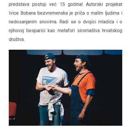
predstava postoji već 15 godina! Autorski projekat
Ivice Bobana bezvremenska je priča o malim ljudima i
nedosanjanim snovima. Radi se o dvojici mladića i o
njihovoj besparici kao metafori siromaštva hrvatskog
društva.