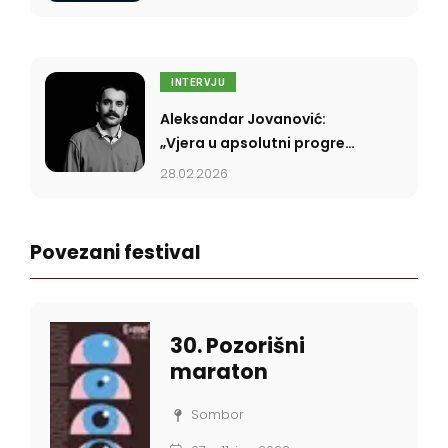
INTERVJU
Aleksandar Jovanović:
„Vjera u apsolutni progres
nas je dovela do toga da
28.02.2026
se potpuno regresiramo”
Povezani festival
30. Pozorišni
maraton
Sombor