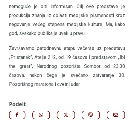
nemoguće je biti informisan. Cilj ove predstave je
produkcija znanja iz oblasti medijske pismenosti kroz
negovanje većeg stepena medijske kulture. Ma, kako
god, svakako publika je uvek u pravu.
Završavamo petodnevnu etapu večeras uz predstavu
„Pristanak”, Atelje 212, od 19 časova i predstavom „Ibi
the great”, Narodnog pozorišta Sombor od 23.30
časova, nakon čega je svečano zatvaranje 30.
Pozorišnog maratona i cvetni udar.
Podeli: