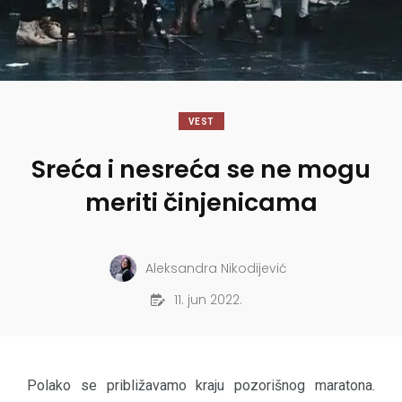
VEST
Sreća i nesreća se ne mogu
meriti činjenicama
Aleksandra Nikodijević
11. jun 2022.
Polako se približavamo kraju pozorišnog maratona.