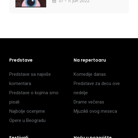
07 - 11. jun 2022.
Predstave
Na repertoaru
Predstave sa najviše
Komedije danas
komentara
Predstave za decu ove
Predstave o kojima smo
nedelje
pisali
Drame večeras
Najbolje ocenjene
Mjuzikli ovog meseca
Opere u Beogradu
Festivali
Hoću u pozorište