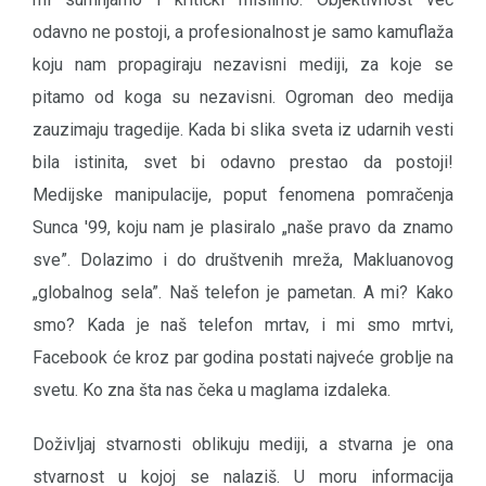
odavno ne postoji, a profesionalnost je samo kamuflaža
koju nam propagiraju nezavisni mediji, za koje se
pitamo od koga su nezavisni. Ogroman deo medija
zauzimaju tragedije. Kada bi slika sveta iz udarnih vesti
bila istinita, svet bi odavno prestao da postoji!
Medijske manipulacije, poput fenomena pomračenja
Sunca '99, koju nam je plasiralo „naše pravo da znamo
sve”. Dolazimo i do društvenih mreža, Makluanovog
„globalnog sela”. Naš telefon je pametan. A mi? Kako
smo? Kada je naš telefon mrtav, i mi smo mrtvi,
Facebook će kroz par godina postati najveće groblje na
svetu. Ko zna šta nas čeka u maglama izdaleka.
Doživljaj stvarnosti oblikuju mediji, a stvarna je ona
stvarnost u kojoj se nalaziš. U moru informacija