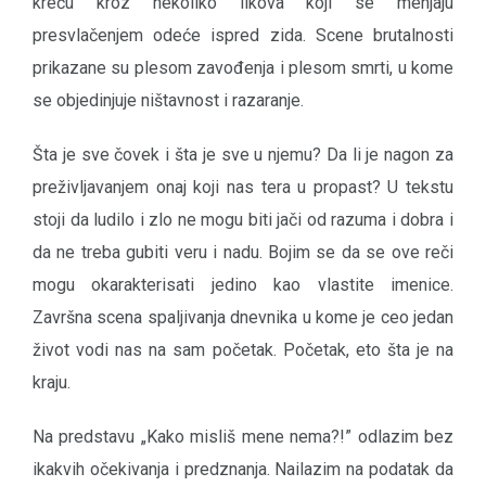
kreću kroz nekoliko likova koji se menjaju
presvlačenjem odeće ispred zida. Scene brutalnosti
prikazane su plesom zavođenja i plesom smrti, u kome
se objedinjuje ništavnost i razaranje.
Šta je sve čovek i šta je sve u njemu? Da li je nagon za
preživljavanjem onaj koji nas tera u propast? U tekstu
stoji da ludilo i zlo ne mogu biti jači od razuma i dobra i
da ne treba gubiti veru i nadu. Bojim se da se ove reči
mogu okarakterisati jedino kao vlastite imenice.
Završna scena spaljivanja dnevnika u kome je ceo jedan
život vodi nas na sam početak. Početak, eto šta je na
kraju.
Na predstavu „Kako misliš mene nema?!” odlazim bez
ikakvih očekivanja i predznanja. Nailazim na podatak da