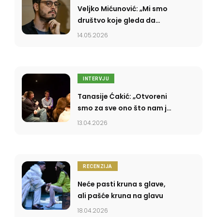
Veljko Mićunović: „Mi smo
društvo koje gleda da
preživi dan, a ne da
14.05.2026
današnjicu uzme u svoje
ruke”
INTERVJU
Tanasije Ćakić: „Otvoreni
smo za sve ono što nam je
poznato, a rigidni smo
13.04.2026
prema stvarima koje ne
razumemo”
RECENZIJA
Neće pasti kruna s glave,
ali pašće kruna na glavu
18.04.2026