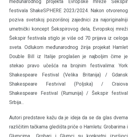
međunarodnog projekta Evropske mreže Šekspir
festivala ShakeSPHERE 2023/2024. Nakon otvorenog
poziva svetskoj pozorišnoj zajednici za najoriginalniji
umetnički koncept Šekspirovog dela, Evropskoj mreži
Šekspir festivala stiglo je više od 70 prijava iz celoga
sveta. Odlukom međunarodnog žirija projekat Hamlet
Double Bill iz Italije proglašen je najboljim čime je
stekao pravo učešća na brojnim festivalima: York
Shakespeare Festival (Velika Britanija) / Gdansk
Shakespeare Festvival (Poljska) / Craiova
Shakespeare Festival (Rumunija) / Šekspir festival
Srbija...
Autori predstave kažu da je ideja da se da glas dvema
različitim tačkama gledišta priče o Hamletu: Grobarima i
Glumcima. „Grobari i Glumci su konkretni izvršioci