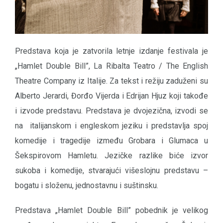
Predstava koja je zatvorila letnje izdanje festivala je
„Hamlet Double Bill”, La Ribalta Teatro / The English
Theatre Company iz Italije. Za tekst i režiju zaduženi su
Alberto Jerardi, Đorđo Vijerda i Edrijan Hjuz koji takođe
i izvode predstavu. Predstava je dvojezična, izvodi se
na italijanskom i engleskom jeziku i predstavlja spoj
komedije i tragedije između Grobara i Glumaca u
Šekspirovom Hamletu. Jezičke razlike biće izvor
sukoba i komedije, stvarajući višeslojnu predstavu –
bogatu i složenu, jednostavnu i suštinsku.
Predstava „Hamlet Double Bill” pobednik je velikog