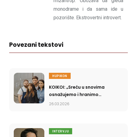
mizantrop. Obožava da gleda
monodrame i da sama ide u
pozorište. Ekstrovertni introvert.
Povezani tekstovi
HUPIKON
KOIKOI: „Sreću u snovima
osnažujemo i hranimo
kako bi izašla jača i
26.03.2026
dostupnija u naš stvarni
svet”
INTERVJU