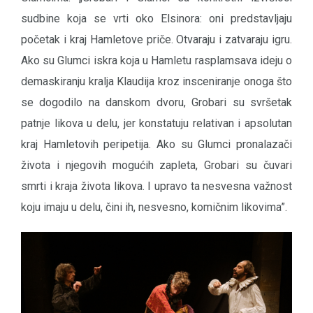
sudbine koja se vrti oko Elsinora: oni predstavljaju
početak i kraj Hamletove priče. Otvaraju i zatvaraju igru.
Ako su Glumci iskra koja u Hamletu rasplamsava ideju o
demaskiranju kralja Klaudija kroz insceniranje onoga što
se dogodilo na danskom dvoru, Grobari su svršetak
patnje likova u delu, jer konstatuju relativan i apsolutan
kraj Hamletovih peripetija. Ako su Glumci pronalazači
života i njegovih mogućih zapleta, Grobari su čuvari
smrti i kraja života likova. I upravo ta nesvesna važnost
koju imaju u delu, čini ih, nesvesno, komičnim likovima”.