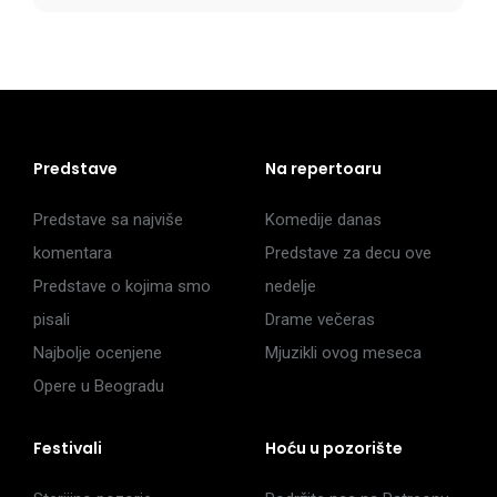
Predstave
Na repertoaru
Predstave sa najviše
Komedije danas
komentara
Predstave za decu ove
Predstave o kojima smo
nedelje
pisali
Drame večeras
Najbolje ocenjene
Mjuzikli ovog meseca
Opere u Beogradu
Festivali
Hoću u pozorište