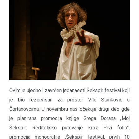
Ovim je ujedno i završen jedanaesti Šekspir festival koji
je bio rezervisan za prostor Vile Stanković u
Čortanovcima. U novembru nas očekuje drugi deo gde
je planirana promocija knjige Grega Dorana „Moj
Šekspir: Rediteljsko putovanje kroz Prvi folio”,
promocija monografije „Šekspir festival, prvih 10