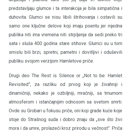
predstavljaju glumce i ta interakcija je bila simpatična i
duhovita. Glumci se nisu libili štrihovanja i ostavili su
samo one ključne delove koji imaju poentu jer nijedna
publika niti ima vremena niti strpljenja da sedi preko tri
sata i sluša 400 godina stare stihove. Glumci su u tom
smislu bili brzi, spretni, pametni i dovitljivi i oduševili
publiku svojom verzijom Hamletove priče.
Drugi deo The Rest is Silence or „Not to be: Hamlet
Revisited”, za razliku od prvog koji je živahniji i
dinamičniji, nekako je ozbiljniji, mračniji, sa tmurnom
atmosferom i istančajnijim odnosom sa svetom smrti.
Ovde su Grobari u fokusu priče, oni koji grade kuće koje
stoje do Strašnog suda i dobro znaju da „sve što živi
mora i da umre, prolazeći kroz prirodu u večnost”. Priča