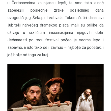
u Čortanovcima za nijansu lepši, te smo tako sinoć
zabeležili poslednje zrake poslednjeg dana
ovogodišnjeg Šekspir festivala. Tokom četiri dana svi
ljubitelji najvećeg dramskog pisca imali su prilike da
uživaju u različitim inscenacijama njegovih dela.
Jedanaesti po redu festival počeo je veoma lepo i
zabavno, a isto tako se i završio – najbolje za početak, i
još bolje od toga za kraj.