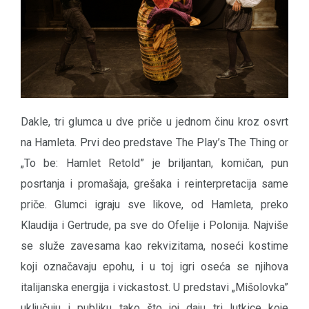
Dakle, tri glumca u dve priče u jednom činu kroz osvrt
na Hamleta. Prvi deo predstave The Play’s The Thing or
„To be: Hamlet Retold” je briljantan, komičan, pun
posrtanja i promašaja, grešaka i reinterpretacija same
priče. Glumci igraju sve likove, od Hamleta, preko
Klaudija i Gertrude, pa sve do Ofelije i Polonija. Najviše
se služe zavesama kao rekvizitama, noseći kostime
koji označavaju epohu, i u toj igri oseća se njihova
italijanska energija i vickastost. U predstavi „Mišolovka”
uključuju i publiku tako što joj daju tri lutkice koje