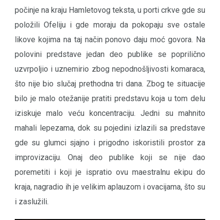
počinje na kraju Hamletovog teksta, u porti crkve gde su
položili Ofeliju i gde moraju da pokopaju sve ostale
likove kojima na taj način ponovo daju moć govora. Na
polovini predstave jedan deo publike se poprilično
uzvrpoljio i uznemirio zbog nepodnošljivosti komaraca,
što nije bio slučaj prethodna tri dana. Zbog te situacije
bilo je malo otežanije pratiti predstavu koja u tom delu
iziskuje malo veću koncentraciju. Jedni su mahnito
mahali lepezama, dok su pojedini izlazili sa predstave
gde su glumci sjajno i prigodno iskoristili prostor za
improvizaciju. Onaj deo publike koji se nije dao
poremetiti i koji je ispratio ovu maestralnu ekipu do
kraja, nagradio ih je velikim aplauzom i ovacijama, što su
i zaslužili.