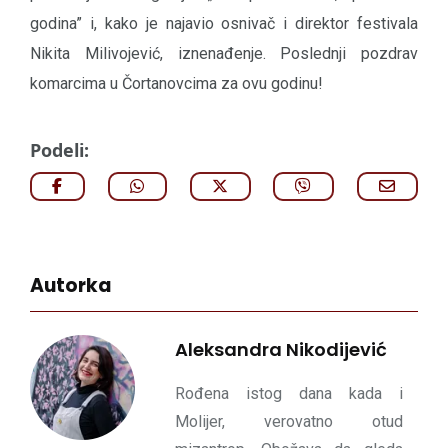
godina” i, kako je najavio osnivač i direktor festivala
Nikita Milivojević, iznenađenje. Poslednji pozdrav
komarcima u Čortanovcima za ovu godinu!
Podeli:
Autorka
Aleksandra Nikodijević
Rođena istog dana kada i
Molijer, verovatno otud