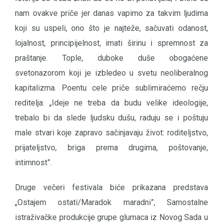
nam ovakve priče jer danas vapimo za takvim ljudima
koji su uspeli, ono što je najteže, sačuvati odanost,
lojalnost, principijelnost, imati širinu i spremnost za
praštanje. Tople, duboke duše obogaćene
svetonazorom koji je izbledeo u svetu neoliberalnog
kapitalizma. Poentu cele priče sublimiraćemo rečju
reditelja: „Ideje ne treba da budu velike ideologije,
trebalo bi da slede ljudsku dušu, raduju se i poštuju
male stvari koje zapravo sačinjavaju život: roditeljstvo,
prijateljstvo, briga prema drugima, poštovanje,
intimnost”.
Druge večeri festivala biće prikazana predstava
„Ostajem ostati/Maradok maradni”, Samostalne
istraživačke produkcije grupe glumaca iz Novog Sada u