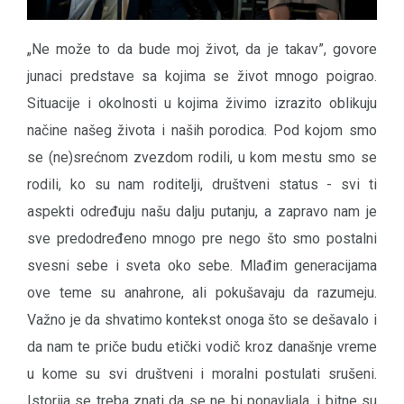
„Ne može to da bude moj život, da je takav”, govore
junaci predstave sa kojima se život mnogo poigrao.
Situacije i okolnosti u kojima živimo izrazito oblikuju
načine našeg života i naših porodica. Pod kojom smo
se (ne)srećnom zvezdom rodili, u kom mestu smo se
rodili, ko su nam roditelji, društveni status - svi ti
aspekti određuju našu dalju putanju, a zapravo nam je
sve predodređeno mnogo pre nego što smo postalni
svesni sebe i sveta oko sebe. Mlađim generacijama
ove teme su anahrone, ali pokušavaju da razumeju.
Važno je da shvatimo kontekst onoga što se dešavalo i
da nam te priče budu etički vodič kroz današnje vreme
u kome su svi društveni i moralni postulati srušeni.
Istorija se treba znati da se ne bi ponavljala, i bitne su