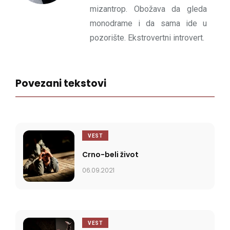
mizantrop. Obožava da gleda
monodrame i da sama ide u
pozorište. Ekstrovertni introvert.
Povezani tekstovi
VEST
Crno-beli život
06.09.2021
VEST