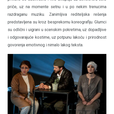
priče, uz na momente setnu i u po nekim trenucima
razdraganu muziku. Zanimljiva rediteljska rešenja
predstavljena su kroz besprekornu koreografiju. Glumci
su odlični i uigrani u scenskim pokretima, uz dopadljive
i odgovarajuće kostime, uz potpunu lakoću i prirodnost
govorenja emotivnog i nimalo lakog teksta.