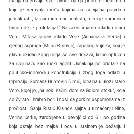
stanju da žrtvuje svoj život i da ga podredi idealima u
koje je verovala među kojima su socijalna pravda i
jednakost. „Ja sam internacionalista, meni je domovina
tamo gde je proletarijat.” Na sceni imamo mladu i staru
Veru. Mitska ljubav mlade Vere (Annamaria Serda) i
njenog supruga (Miloš Đurović), srpskog vojnika, koji je
glavni okidač zbog čega se sve dešava, lažno optužen
za špijunažu kao ruski agent. Junakinja ne pristaje na
političko-ideološku konstrukciju i zbog toga odlazi u
represiju. Gordana Đurđević Dimić, idealna u ulozi stare
Vere, kojoj je, „na neki način, dom na Golom otoku”, koja
se čvrsto i hrabro bori i nosi sa gorkim uspomenama iz
prošlosti. Sanja Ristić Krajnov sjajna u tumačenju Nine,
Verine ćerke, zarobljene u devojčici od 6 i po godina
koja ostaje bez majke i oca, u stalnom je bežanju i