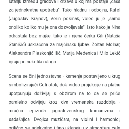
lutanju između gradova i država u kojima postaje „čaša
za jednokratnu upotrebu”. Tako hladnu i odbojnu, Rafel
(Jugoslav Krajnov), Verin posinak, voleo ju je „samo
onoliko koliko mu je ona dozvoljavala”. Isto kako je Nina
odrastala bez majke, tako je i njena ćerka Gili (Nataša
Stanišić) uskraćena za majčinsku ljubav. Zoltan Molnar,
Aleksandra Pleskonjić Ilić, Marija Medenica i Milo Lekić
igraju po nekoliko uloga.
Scena se čini jednostavna - kamenje postavljeno u krug
simbolizirajući Goli otok; dok video projekcije na platnu
upotpunjuju doživljaj s obzirom na to da se priče
paralelno odvijaju kroz dva vremenska razdoblja -
mračna epizoda jugoslovenskog komunizma i
sadašnjica. Dvojica muzičara, na violini i harmonici,
prilično se adekvatno i fino uklapaju uz atmosferu cele