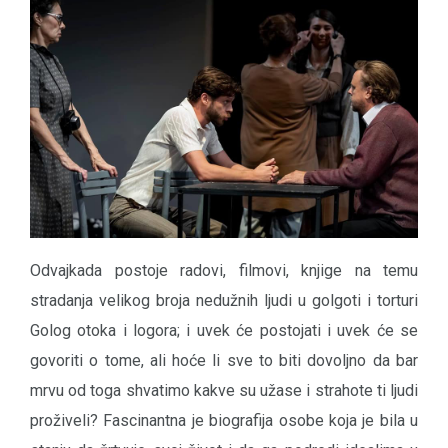
Odvajkada postoje radovi, filmovi, knjige na temu
stradanja velikog broja nedužnih ljudi u golgoti i torturi
Golog otoka i logora; i uvek će postojati i uvek će se
govoriti o tome, ali hoće li sve to biti dovoljno da bar
mrvu od toga shvatimo kakve su užase i strahote ti ljudi
proživeli? Fascinantna je biografija osobe koja je bila u