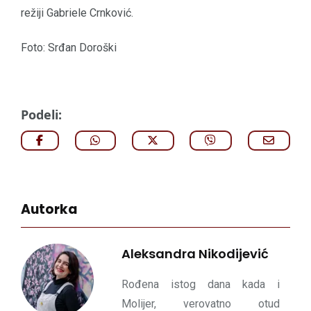
režiji Gabriele Crnković.
Foto: Srđan Doroški
Podeli:
Autorka
Aleksandra Nikodijević
Rođena istog dana kada i
Molijer, verovatno otud