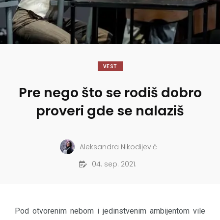
VEST
Pre nego što se rodiš dobro
proveri gde se nalaziš
Aleksandra Nikodijević
04. sep. 2021.
Pod otvorenim nebom i jedinstvenim ambijentom vile