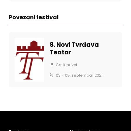
Povezani festival
8. Novi Tvrđava
Teatar
Čortanovci
03 - 08. septembar 2021.