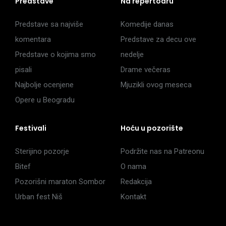
Predstave
Na repertoaru
Predstave sa najviše
Komedije danas
komentara
Predstave za decu ove
Predstave o kojima smo
nedelje
pisali
Drame večeras
Najbolje ocenjene
Mjuzikli ovog meseca
Opere u Beogradu
Festivali
Hoću u pozorište
Sterijino pozorje
Podržite nas na Patreonu
Bitef
O nama
Pozorišni maraton Sombor
Redakcija
Urban fest Niš
Kontakt