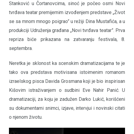
Stanković u Čortanovcima, sinoć je počeo osmi Novi
tvrđava teatar premijernim izvođenjem predstave „Život
se sa mnom mnogo poigrao” u režiji Dina Mustafića, a u
produkciji Udruženja građana „Novi tvrđava teatar”. Prva
repriza biće prikazana na zatvaranju festivala, 8.
septembra.
Neretka je sklonost ka scenskim dramatizacijama te je
tako ova predstava motivisana istoimenim romanom
izraelskog pisca Davida Grosmana koji je bio inspirisan
Kišovim istraživanjem o sudbini Eve Nahir Panić. U
dramatizaciji, za koju je zadužen Darko Lukić, korišćeni
su dokumentarni snimci, izjave, intervjui i novinski citati
o njenom životu.