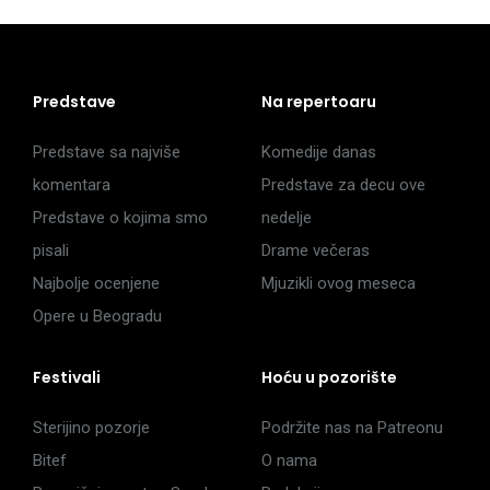
Predstave
Na repertoaru
Predstave sa najviše
Komedije danas
komentara
Predstave za decu ove
Predstave o kojima smo
nedelje
pisali
Drame večeras
Najbolje ocenjene
Mjuzikli ovog meseca
Opere u Beogradu
Festivali
Hoću u pozorište
Sterijino pozorje
Podržite nas na Patreonu
Bitef
O nama