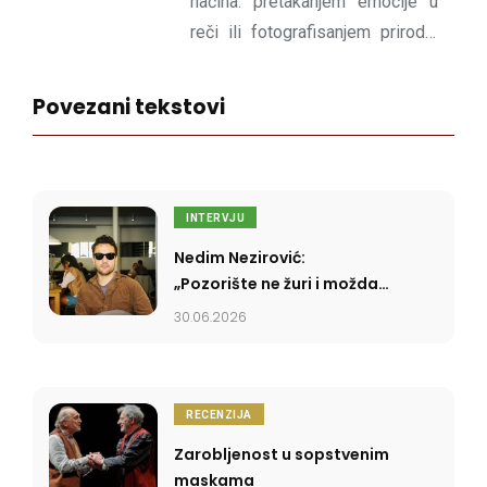
načina: pretakanjem emocije u
reči ili fotografisanjem prirode.
Izvrće dimenziju sadašnjosti u
korist poetičnog sutra.
Povezani tekstovi
INTERVJU
Nedim Nezirović:
„Pozorište ne žuri i možda
se upravo u tome krije
30.06.2026
njegova moć”
RECENZIJA
Zarobljenost u sopstvenim
maskama