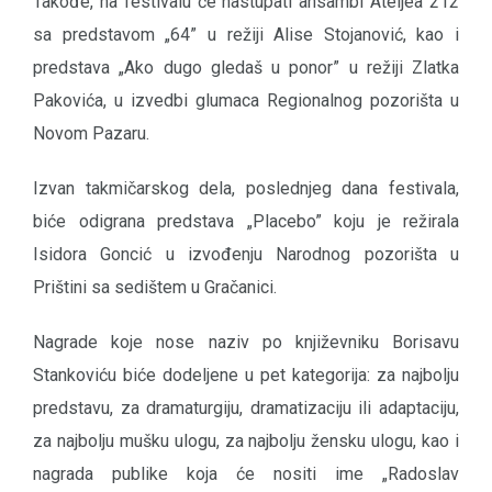
Takođe, na festivalu će nastupati ansambl Ateljea 212
sa predstavom „64” u režiji Alise Stojanović, kao i
predstava „Ako dugo gledaš u ponor” u režiji Zlatka
Pakovića, u izvedbi glumaca Regionalnog pozorišta u
Novom Pazaru.
Izvan takmičarskog dela, poslednjeg dana festivala,
biće odigrana predstava „Placebo” koju je režirala
Isidora Goncić u izvođenju Narodnog pozorišta u
Prištini sa sedištem u Gračanici.
Nagrade koje nose naziv po književniku Borisavu
Stankoviću biće dodeljene u pet kategorija: za najbolju
predstavu, za dramaturgiju, dramatizaciju ili adaptaciju,
za najbolju mušku ulogu, za najbolju žensku ulogu, kao i
nagrada publike koja će nositi ime „Radoslav