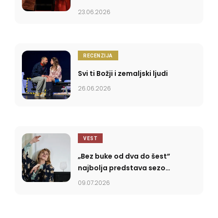
23.06.2026
RECENZIJA
Svi ti Božji i zemaljski ljudi
26.06.2026
VEST
„Bez buke od dva do šest”
najbolja predstava sezone
2025/2026
09.07.2026