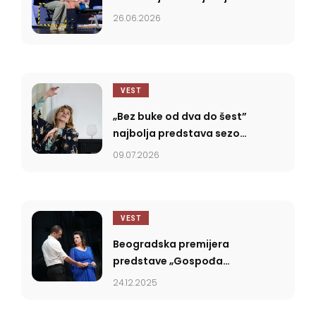
26.06.2026
VEST
„Bez buke od dva do šest”
najbolja predstava sezone
2025/2026
09.07.2026
VEST
Beogradska premijera
predstave „Gospođa
Olga” 24. decembra na
24.12.2025
Sceni „Raša Plaović”