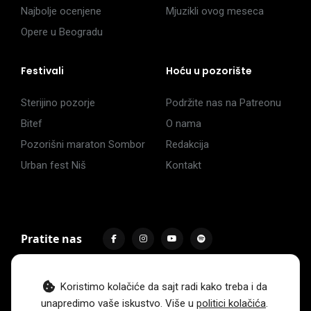
Najbolje ocenjene
Mjuzikli ovog meseca
Opere u Beogradu
Festivali
Hoću u pozorište
Sterijino pozorje
Podržite nas na Patreonu
Bitef
O nama
Pozorišni maraton Sombor
Redakcija
Urban fest Niš
Kontakt
Pratite nas
Koristimo kolačiće da sajt radi kako treba i da
unapredimo vaše iskustvo. Više u
politici kolačića
.