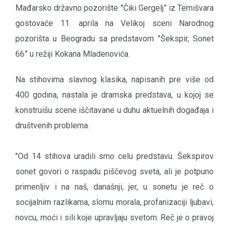
Mađarsko državno pozorište "Čiki Gergelj” iz Temišvara
gostovaće 11. aprila na Velikoj sceni Narodnog
pozorišta u Beogradu sa predstavom "Šekspir, Sonet
66” u režiji Kokana Mladenovića.
Na stihovima slavnog klasika, napisanih pre više od
400 godina, nastala je dramska predstava, u kojoj se
konstruišu scene iščitavane u duhu aktuelnih događaja i
društvenih problema.
"Od 14 stihova uradili smo celu predstavu. Šekspirov
sonet govori o raspadu piščevog sveta, ali je potpuno
primenljiv i na naš, današnji, jer, u sonetu je reč o
socijalnim razlikama, slomu morala, profanizaciji ljubavi,
novcu, moći i sili koje upravljaju svetom. Reč je o pravoj