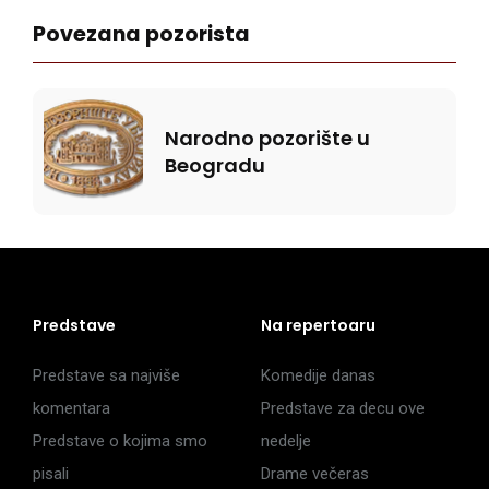
Povezana pozorista
Narodno pozorište u
Beogradu
Predstave
Na repertoaru
Predstave sa najviše
Komedije danas
komentara
Predstave za decu ove
Predstave o kojima smo
nedelje
pisali
Drame večeras