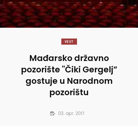
VEST
Mađarsko državno
pozorište "Čiki Gergelj”
gostuje u Narodnom
pozorištu
03. apr. 2017.