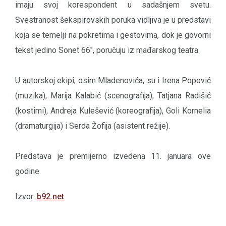
imaju svoj korespondent u sadašnjem svetu.
Svestranost šekspirovskih poruka vidljiva je u predstavi
koja se temelji na pokretima i gestovima, dok je govorni
tekst jedino Sonet 66", poručuju iz mađarskog teatra.
U autorskoj ekipi, osim Mladenovića, su i Irena Popović
(muzika), Marija Kalabić (scenografija), Tatjana Radišić
(kostimi), Andreja Kulešević (koreografija), Goli Kornelia
(dramaturgija) i Serda Žofija (asistent režije).
Predstava je premijerno izvedena 11. januara ove
godine.
Izvor:
b92.net