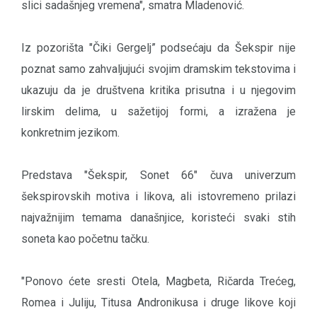
slici sadašnjeg vremena", smatra Mladenović.
Iz pozorišta "Čiki Gergelj” podsećaju da Šekspir nije
poznat samo zahvaljujući svojim dramskim tekstovima i
ukazuju da je društvena kritika prisutna i u njegovim
lirskim delima, u sažetijoj formi, a izražena je
konkretnim jezikom.
Predstava "Šekspir, Sonet 66" čuva univerzum
šekspirovskih motiva i likova, ali istovremeno prilazi
najvažnijim temama današnjice, koristeći svaki stih
soneta kao početnu tačku.
"Ponovo ćete sresti Otela, Magbeta, Ričarda Trećeg,
Romea i Juliju, Titusa Andronikusa i druge likove koji