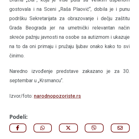
gostovala i na Sceni „Raša Plaović“, dobila je i punu
podršku Sekretarijata za obrazovanje i dečju zaštitu
Grada Beograda jer na umetnički relevantan način
skreće pažnju javnosti na osobe sa autizmom i ukazuje
na to da oni primaju i pružaju ljubav onako kako to svi
činimo.
Naredno izvođenje predstave zakazano je za 30.
septembar u „Krsmancu“.
Izvor/foto:
narodnopozoriste.rs
Podeli: