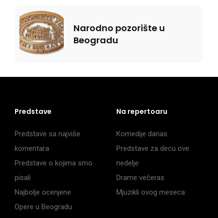
Narodno pozorište u
Beogradu
Predstave
Na repertoaru
Predstave sa najviše
Komedije danas
komentara
Predstave za decu ove
Predstave o kojima smo
nedelje
pisali
Drame večeras
Najbolje ocenjene
Mjuzikli ovog meseca
Opere u Beogradu