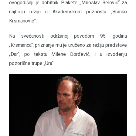
ovogodišnji je dobitnik Plakete ,,Miroslav Belović“ za
najbolju režiju u Akademskom pozorištu „Branko
Krsmanović”.
Na svečanosti održanoj povodom 95. godina
„Krsmanca“, priznanje mu je uručeno za režiju predstave
„Dar“, po tekstu Milene Đorđević, i u izvođenju
pozorišne trupe „Ura“.