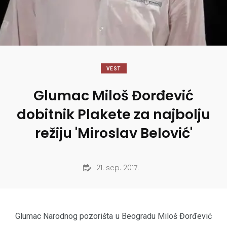
VEST
Glumac Miloš Đorđević
dobitnik Plakete za najbolju
režiju 'Miroslav Belović'
21. sep. 2017.
Glumac Narodnog pozorišta u Beogradu Miloš Đorđević