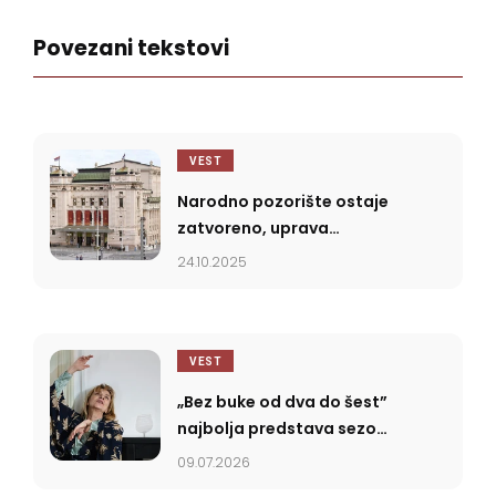
Povezani tekstovi
VEST
Narodno pozorište ostaje
zatvoreno, uprava
najavila gostovanja i u
24.10.2025
novembru i decembru
VEST
„Bez buke od dva do šest”
najbolja predstava sezone
2025/2026
09.07.2026