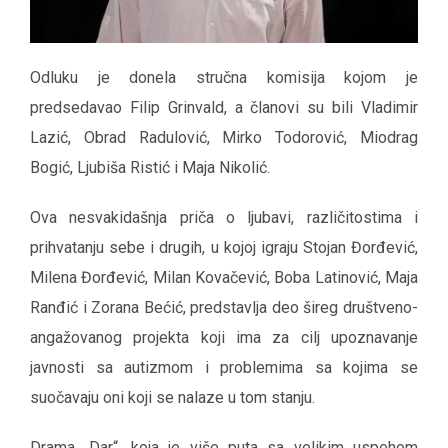
Odluku je donela stručna komisija kojom je
predsedavao Filip Grinvald, a članovi su bili Vladimir
Lazić, Obrad Radulović, Mirko Todorović, Miodrag
Bogić, Ljubiša Ristić i Maja Nikolić.
Ova nesvakidašnja priča o ljubavi, različitostima i
prihvatanju sebe i drugih, u kojoj igraju Stojan Đorđević,
Milena Đorđević, Milan Kovačević, Boba Latinović, Maja
Ranđić i Zorana Bećić, predstavlja deo šireg društveno-
angažovanog projekta koji ima za cilj upoznavanje
javnosti sa autizmom i problemima sa kojima se
suočavaju oni koji se nalaze u tom stanju.
Drama „Dar“, koja je više puta sa velikim uspehom