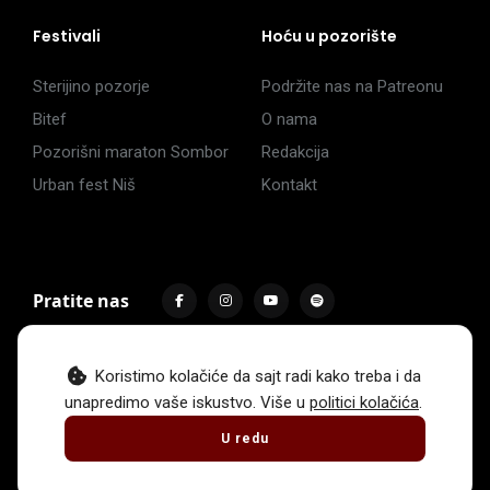
Festivali
Hoću u pozorište
Sterijino pozorje
Podržite nas na Patreonu
Bitef
O nama
Pozorišni maraton Sombor
Redakcija
Urban fest Niš
Kontakt
Pratite nas
Koristimo kolačiće da sajt radi kako treba i da
unapredimo vaše iskustvo. Više u
politici kolačića
.
Impressum
Politika privatnosti
Uslovi korišćenja
U redu
© 2017 -
2026
. Sva prava zadržava Hoću u pozorište.