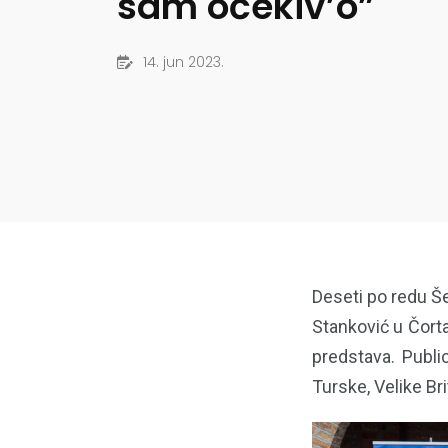
sam očekiv’o”
14. jun 2023.
Deseti po redu Še
Stanković u Čort
predstava. Public
Turske, Velike Brit