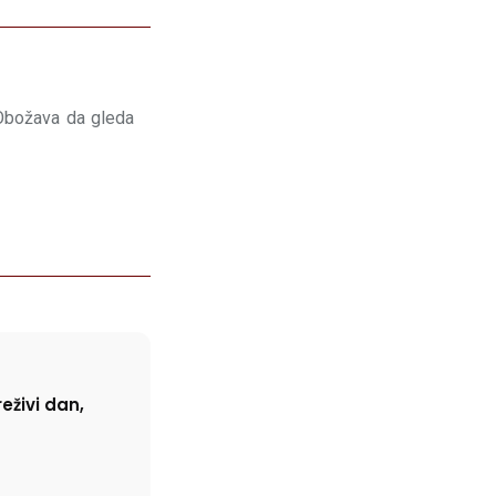
 Obožava da gleda
eživi dan,