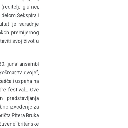
reditelj, glumci,
a delom Šekspira i
ltat je saradnje
Nakon premijernog
viti svoj život u
30. juna ansambl
košmar za dvoje”,
češća i uspeha na
re festival… Ove
n predstavljanja
sebno izvođenje za
išta Pitera Bruka
čuvene britanske