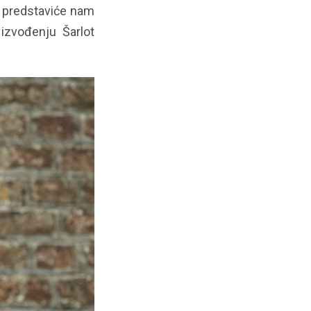
” predstaviće nam
izvođenju Šarlot