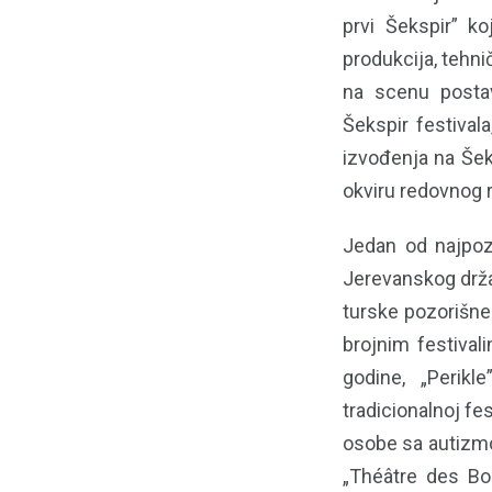
prvi Šekspir” ko
produkcija, tehni
na scenu postav
Šekspir festival
izvođenja na Šek
okviru redovnog 
Jedan od najpoz
Jerevanskog drža
turske pozorišne
brojnim festiva
godine, „Perikl
tradicionalnoj fe
osobe sa autizmo
„Théâtre des Bo