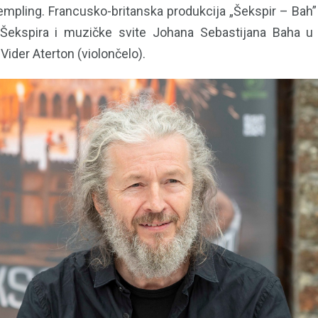
empling. Francusko-britanska produkcija „Šekspir – Bah
 Šekspira i muzičke svite Johana Sebastijana Baha u 
Vider Aterton (violončelo).