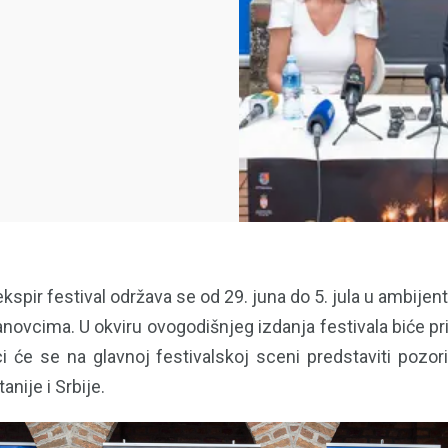
kspir festival održava se od 29. juna do 5. jula u ambijent
anovcima. U okviru ovogodišnjeg izdanja festivala biće p
i će se na glavnoj festivalskoj sceni predstaviti pozori
anije i Srbije.