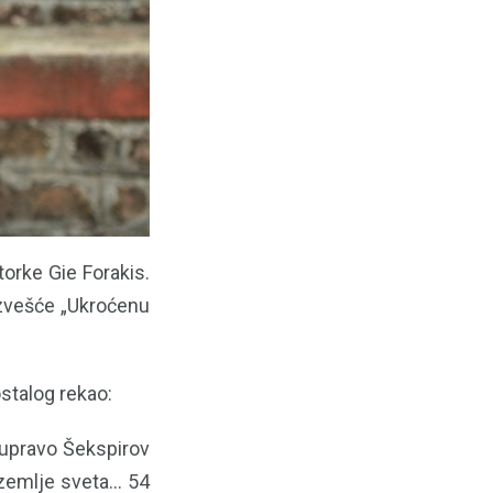
torke Gie Forakis.
 izvešće „Ukroćenu
ostalog rekao:
 upravo Šekspirov
emlje sveta... 54