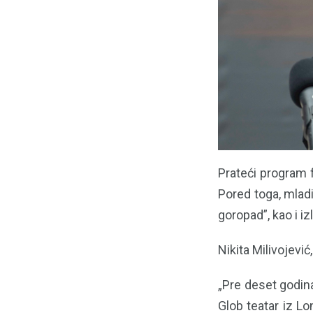
Prateći program f
Pored toga, mladi
goropad”, kao i iz
Nikita Milivojević
„Pre deset godina
Glob teatar iz L