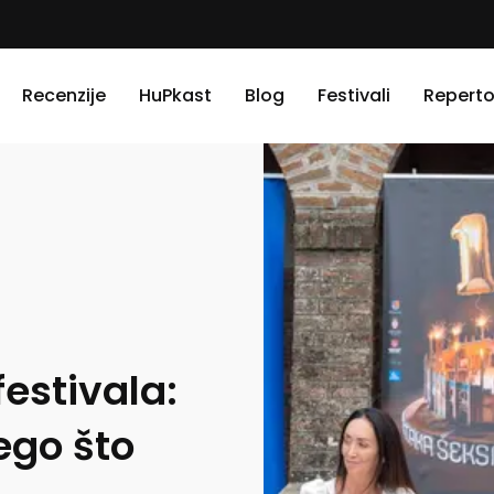
Recenzije
HuPkast
Blog
Festivali
Reperto
festivala:
ego što