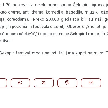
od 20 naslova iz celokupnog opusa Šekspira igrano je 
ao drama, anti drama, komedija, tragedija, mjuzikl, džez
a, koreodama... Preko 20.000 gledalaca bili su naši g
jnijih pozorišnih festivala u zemlji. Oberon u „Snu letnje n
 što sam očekiv’o”,” i dodao da će se Šekspir timu pridruži
stivala.
Šekspir festival mogu se od 14. juna kupiti na svim 