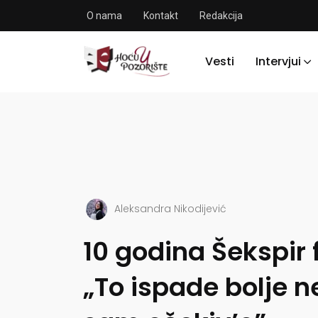
O nama
Kontakt
Redakcija
Vesti
Intervjui
Aleksandra Nikodijević
10 godina Šekspir 
„To ispade bolje n