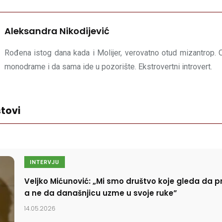
Aleksandra Nikodijević
Rođena istog dana kada i Molijer, verovatno otud mizantrop.
monodrame i da sama ide u pozorište. Ekstrovertni introvert.
tovi
INTERVJU
Veljko Mićunović: „Mi smo društvo koje gleda da pr
a ne da današnjicu uzme u svoje ruke”
14.05.2026