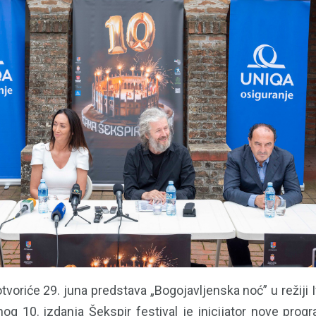
otvoriće 29. juna predstava „Bogojavljenska noć” u režiji 
og 10. izdanja Šekspir festival je inicijator nove progr