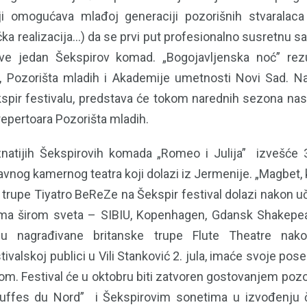
ji omogućava mlađoj generaciji pozorišnih stvaralaca (
čka realizacija...) da se prvi put profesionalno susretnu s
e jedan Šekspirov komad. „Bogojavljenska noć” rezu
a, Pozorišta mladih i Akademije umetnosti Novi Sad. 
spir festivalu, predstava će tokom narednih sezona nasta
repertoara Pozorišta mladih.
natijih Šekspirovih komada „Romeo i Julija” izvešće 
vnog kamernog teatra koji dolazi iz Jermenije. „Magbet, 
 trupe Tiyatro BeReZe na Šekspir festival dolazi nakon u
lima širom sveta – SIBIU, Kopenhagen, Gdansk Shakepea
e”u nagrađivane britanske trupe Flute Theatre nako
stivalskoj publici u Vili Stanković 2. jula, imaće svoje po
m. Festival će u oktobru biti zatvoren gostovanjem pozor
uffes du Nord” i Šekspirovim sonetima u izvođenju 