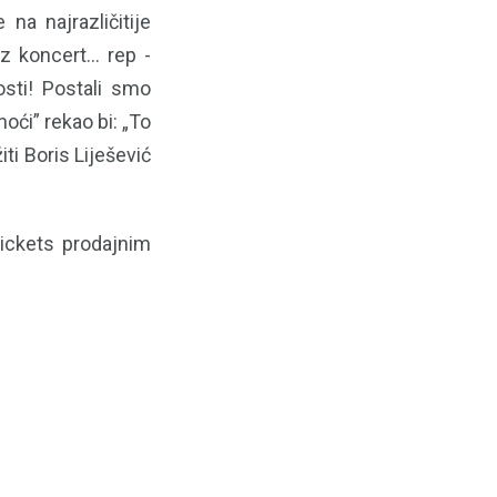
na najrazličitije
 koncert... rep -
osti! Postali smo
oći” rekao bi: „To
ti Boris Liješević
Tickets prodajnim