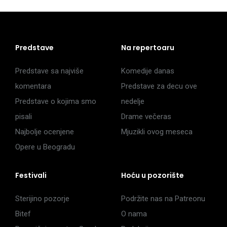
Predstave
Na repertoaru
Predstave sa najviše
Komedije danas
komentara
Predstave za decu ove
Predstave o kojima smo
nedelje
pisali
Drame večeras
Najbolje ocenjene
Mjuzikli ovog meseca
Opere u Beogradu
Festivali
Hoću u pozorište
Sterijino pozorje
Podržite nas na Patreonu
Bitef
O nama