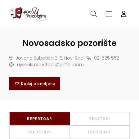
Novosadsko pozorište
Jovana Subotića 3-5, Novi Sad
021 525 552
ujvideki.repertoar@gmail.com
Dodaj u omiljena
REPERTOAR
TEKSTOVI
PREDSTAVE
ISTORIJAT