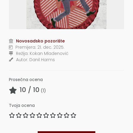
Novosadsko pozorište
Premijera:
21. dec. 2025.
Režija:
Kokan Mladenović
Autor:
Danil Harms
Prosečna ocena
10
/ 10
(
1
)
Tvoja ocena