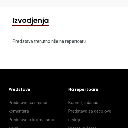
Izvodjenja
Predstava trenutno nije na repertoaru.
Predstave
Na repertoaru
Predstave sa najviše
Komedije danas
komentara
Predstave za decu ove
Predstave o kojima smo
nedelje