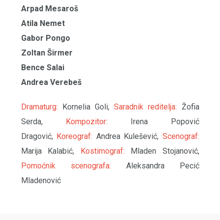
Arpad Mesaroš
Atila Nemet
Gabor Pongo
Zoltan Širmer
Bence Salai
Andrea Verebeš
Dramaturg:
Kornelia Goli,
Saradnik reditelja:
Žofia
Serda,
Kompozitor:
Irena Popović
Dragović,
Koreograf:
Andrea Kulešević,
Scenograf:
Marija Kalabić,
Kostimograf:
Mladen Stojanović,
Pomoćnik scenografa:
Aleksandra Pecić
Mladenović