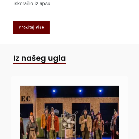
iskoračio iz apsu...
Pročitaj više
Iz našeg ugla