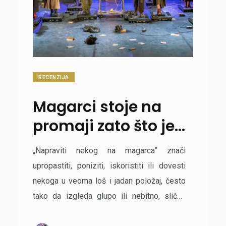
RECENZIJA
Magarci stoje na
promaji zato što je
Srbija kuća na
„Napraviti nekog na magarca” znači
promaji
upropastiti, poniziti, iskoristiti ili dovesti
nekoga u veoma loš i jadan položaj, često
tako da izgleda glupo ili nebitno, slično
magarcu koji se vidi kao simbol