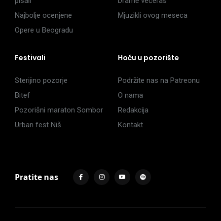
pisali
Drame večeras
Najbolje ocenjene
Mjuzikli ovog meseca
Opere u Beogradu
Festivali
Hoću u pozorište
Sterijino pozorje
Podržite nas na Patreonu
Bitef
O nama
Pozorišni maraton Sombor
Redakcija
Urban fest Niš
Kontakt
Pratite nas