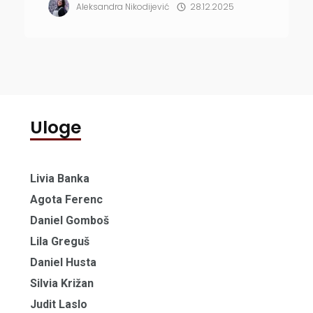
tvrdoglavosti, gluposti i tereta, pa se izraz
Aleksandra Nikodijević
28.12.2025
koristi kad neko nekoga učini smešnim ili
ga izmanipuliše do krajnjih granica.
Uloge
Livia Banka
Agota Ferenc
Daniel Gomboš
Lila Greguš
Daniel Husta
Silvia Križan
Judit Laslo