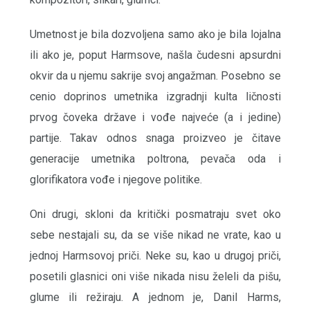
Umetnost je bila dozvoljena samo ako je bila lojalna
ili ako je, poput Harmsove, našla čudesni apsurdni
okvir da u njemu sakrije svoj angažman. Posebno se
cenio doprinos umetnika izgradnji kulta ličnosti
prvog čoveka države i vođe najveće (a i jedine)
partije. Takav odnos snaga proizveo je čitave
generacije umetnika poltrona, pevača oda i
glorifikatora vođe i njegove politike.
Oni drugi, skloni da kritički posmatraju svet oko
sebe nestajali su, da se više nikad ne vrate, kao u
jednoj Harmsovoj priči. Neke su, kao u drugoj priči,
posetili glasnici oni više nikada nisu želeli da pišu,
glume ili režiraju. A jednom je, Danil Harms,