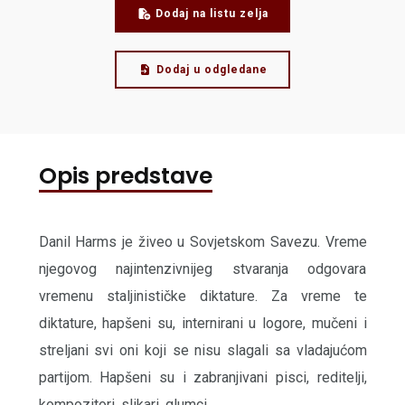
Dodaj na listu zelja
Dodaj u odgledane
Opis predstave
Danil Harms je živeo u Sovjetskom Savezu. Vreme
njegovog najintenzivnijeg stvaranja odgovara
vremenu staljinističke diktature. Za vreme te
diktature, hapšeni su, internirani u logore, mučeni i
streljani svi oni koji se nisu slagali sa vladajućom
partijom. Hapšeni su i zabranjivani pisci, reditelji,
kompozitori, slikari, glumci.