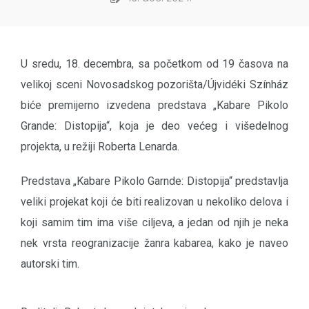
U sredu, 18. decembra, sa početkom od 19 časova na
velikoj sceni Novosadskog pozorišta/Újvidéki Színház
biće premijerno izvedena predstava „Kabare Pikolo
Grande: Distopija“, koja je deo većeg i višedelnog
projekta, u režiji Roberta Lenarda.
Predstava „Kabare Pikolo Garnde: Distopija“ predstavlja
veliki projekat koji će biti realizovan u nekoliko delova i
koji samim tim ima više ciljeva, a jedan od njih je neka
nek vrsta reogranizacije žanra kabarea, kako je naveo
autorski tim.