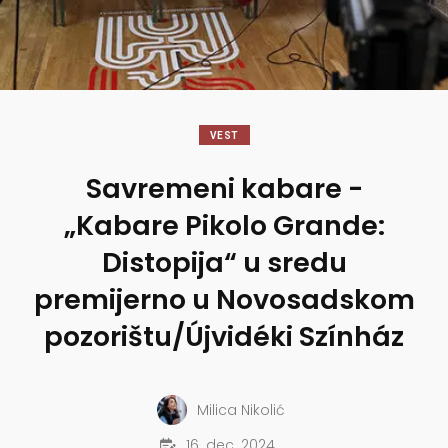
VEST
Savremeni kabare -
„Kabare Pikolo Grande:
Distopija“ u sredu
premijerno u Novosadskom
pozorištu/Újvidéki Színház
Milica Nikolić
16. dec. 2024.