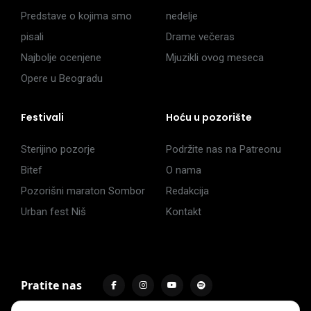
Predstave o kojima smo
nedelje
pisali
Drame večeras
Najbolje ocenjene
Mjuzikli ovog meseca
Opere u Beogradu
Festivali
Hoću u pozorište
Sterijino pozorje
Podržite nas na Patreonu
Bitef
O nama
Pozorišni maraton Sombor
Redakcija
Urban fest Niš
Kontakt
Pratite nas