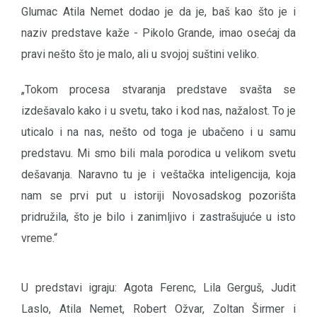
Glumac Atila Nemet dodao je da je, baš kao što je i
naziv predstave kaže - Pikolo Grande, imao osećaj da
pravi nešto što je malo, ali u svojoj suštini veliko.
„Tokom procesa stvaranja predstave svašta se
izdešavalo kako i u svetu, tako i kod nas, nažalost. To je
uticalo i na nas, nešto od toga je ubačeno i u samu
predstavu. Mi smo bili mala porodica u velikom svetu
dešavanja. Naravno tu je i veštačka inteligencija, koja
nam se prvi put u istoriji Novosadskog pozorišta
pridružila, što je bilo i zanimljivo i zastrašujuće u isto
vreme.“
U predstavi igraju: Agota Ferenc, Lila Gerguš, Judit
Laslo, Atila Nemet, Robert Ožvar, Zoltan Širmer i