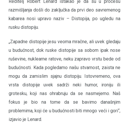
Reditelj Robert Lenard istakao je da su u procesu
razmišljanja došli do zaključka da prvi deo savremenog
kabarea nosi upravo naziv – Distopija, po ugledu na
rusku distopiju.
„Zapadne distopije jesu veoma mračne, ali uvek gledaju
u budućnost, dok ruske distopije sa sobom ipak nose
ruševine, nuklearne ratove, neku zapravo vrstu bede od
budućnosti. Kada pogledamo našu stvarnost, zaista ne
mogu da zamislim sjajnu distopiju. Istovremeno, ova
vrsta distopije uvek sadrži neki humor, ironiju ili
grotesku, koji nas ohrabruju da se nasmejemo. Naš
fokus je bio na tome da se bavimo današnjim
problemima, koji će u budućnosti biti mnogo veći i gori“,
izjavio je Lenard.