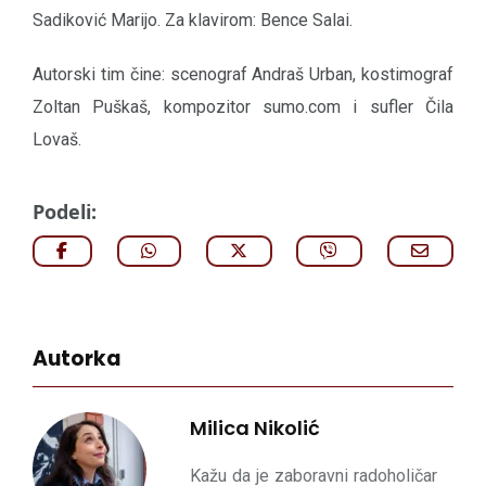
Sadiković Marijo. Za klavirom: Bence Salai.
Autorski tim čine: scenograf Andraš Urban, kostimograf
Zoltan Puškaš, kompozitor sumo.com i sufler Čila
Lovaš.
Podeli:
Autorka
Milica Nikolić
Kažu da je zaboravni radoholičar