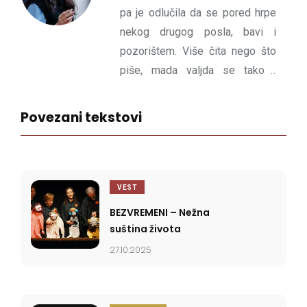
pa je odlučila da se pored hrpe
nekog drugog posla, bavi i
pozorištem. Više čita nego što
piše, mada valjda se tako i
postaje dobar pisac. Najbolje se
snalazi u pronalaženju ploča.
Povezani tekstovi
VEST
BEZVREMENI – Nežna
suština života
27.10.2025