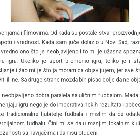
 serijama i filmovima. Od kada su postale stvar proizvodnje
lepotu i vrednost. Kada sam juče dolazio u Novi Sad, raz
vredno ono što je neobjavljeno i to mi je užasna spoznaj
 igra. Ukoliko je sport promenio igru, toliko je i sta
janje i žao mi je što ja moram da objavljujem, jer sve š
viti ili ne. Sa druge strane možda bih pisao bolje da ne obj
 neobjavljeno dobra paralela sa uličnim fudbalom. Mada 
njaju igru nego je do imperativa nekih rezultata i pobe
 tradicionalne ljubitelje fudbala i mislim da će odatl
cijalnom fudbalu. Čini mi se da u manjim, lokalnim klub
zanosti sa navijačima i da nisu otuđeni.