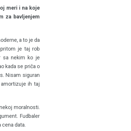
oj meri i na koje
om za bavljenjem
oderne, a to je da
pritom je taj rob
r sa nekim ko je
ao kada se priča o
oks. Nisam siguran
amortizuje ih taj
nekoj moralnosti.
rgument. Fudbaler
 cena data.