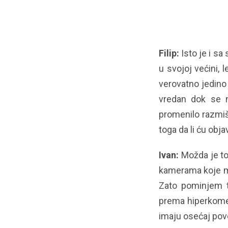
Filip:
Isto je i sa
u svojoj većini, 
verovatno jedino 
vredan dok se ne
promenilo razmišl
toga da li ću obja
Ivan:
Možda je to
kamerama koje me
Zato pominjem te
prema hiperkomer
imaju osećaj pove