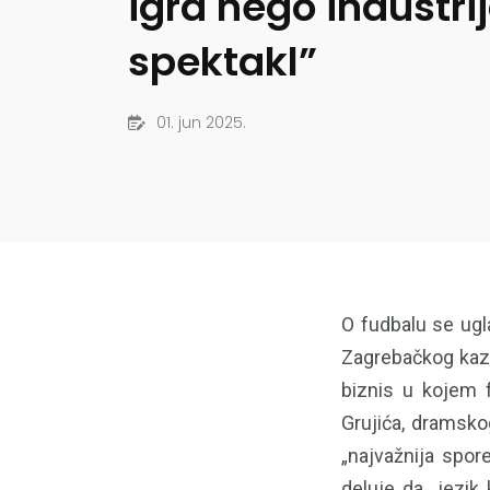
igra nego industrij
spektakl”
01. jun 2025.
O fudbalu se ugl
Zagrebačkog kazal
biznis u kojem f
Grujića, dramskog
„najvažnija spor
deluje da „jezik