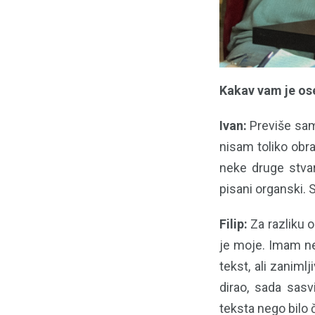
Kakav vam je ose
Ivan:
Previše sam
nisam toliko obra
neke druge stvar
pisani organski. 
Filip:
Za razliku o
je moje. Imam ne
tekst, ali zaniml
dirao, sada sas
teksta nego bilo 