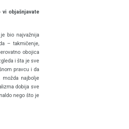
 vi objašnjavate
je bio najvažnija
da – takmičenje,
verovatno obojica
gleda i šta je sve
rešnom pravcu i da
a možda najbolje
balizma dobija sve
naldo nego što je