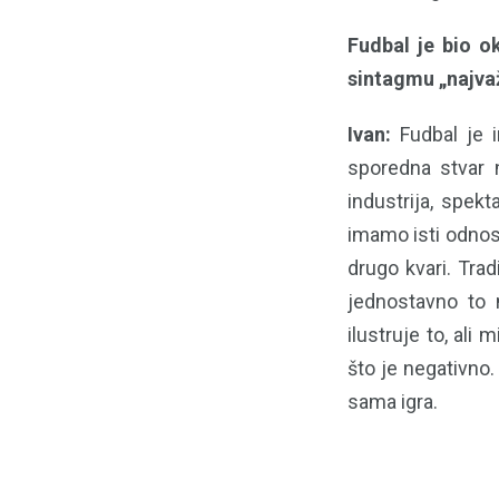
Fudbal je bio o
sintagmu „najvaž
Ivan:
Fudbal je i
sporedna stvar 
industrija, spek
imamo isti odnos 
drugo kvari. Trad
jednostavno to 
ilustruje to, ali
što je negativno.
sama igra.