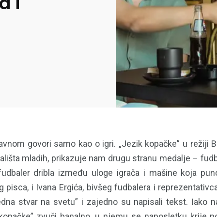
a i
avnom govori samo kao o igri. „Jezik kopačke” u režiji B
išta mladih, prikazuje nam drugu stranu medalje – fudbal
udbaler dribla između uloge igrača i mašine koja puno
 pisca, i Ivana Ergića, bivšeg fudbalera i reprezentativca 
edna stvar na svetu” i zajedno su napisali tekst. Iako 
 kopačke” zvuči banalno, u njemu se naposletku krije po