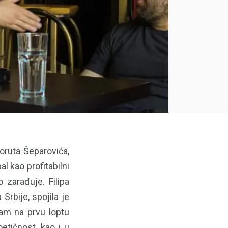
oruta Šeparovića,
 kao profitabilni
 zarađuje. Filipa
Srbije, spojila je
nam na prvu loptu
etičnost, kao i u