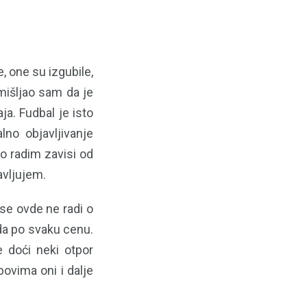
, one su izgubile,
mišljao sam da je
a. Fudbal je isto
lno objavljivanje
to radim zavisi od
avljujem.
se ovde ne radi o
da po svaku cenu.
e doći neki otpor
ovima oni i dalje