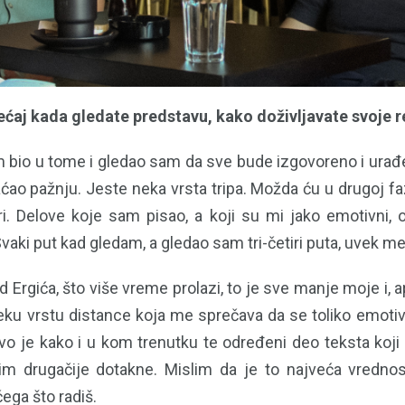
ćaj kada gledate predstavu, kako doživljavate svoje r
 bio u tome i gledao sam da sve bude izgovoreno i urađ
ćao pažnju. Jeste neka vrsta tripa. Možda ću u drugoj fa
i. Delove koje sam pisao, a koji su mi jako emotivni,
Svaki put kad gledam, a gledao sam tri-četiri puta, uvek m
d Ergića, što više vreme prolazi, to je sve manje moje i, 
ku vrstu distance koja me sprečava da se toliko emot
jivo je kako i u kom trenutku te određeni deo teksta koji
vim drugačije dotakne. Mislim da je to najveća vredn
čega što radiš.