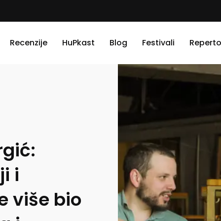
Recenzije
HuPkast
Blog
Festivali
Reperto
rgić:
i i
e više bio