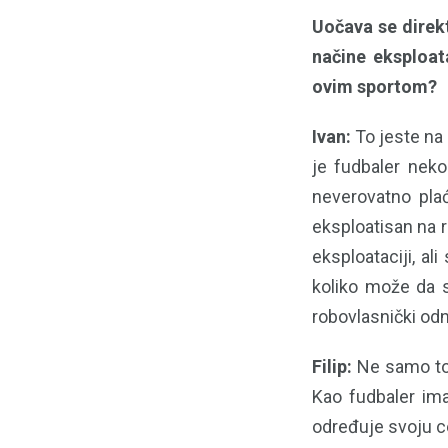
Uočava se direkt
načine eksploat
ovim sportom?
Ivan:
To jeste na 
je fudbaler neko
neverovatno pla
eksploatisan na r
eksploataciji, al
koliko može da se
robovlasnički od
Filip:
Ne samo to,
Kao fudbaler ima
određuje svoju ce