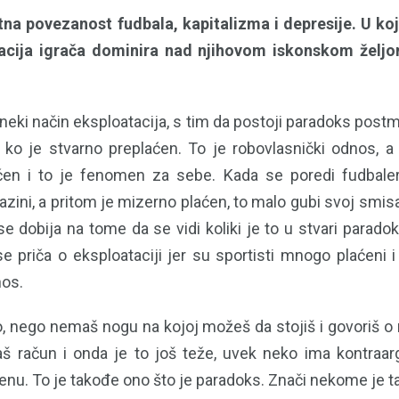
na povezanost fudbala, kapitalizma i depresije. U koj
acija igrača dominira nad njihovom iskonskom želj
neki način eksploatacija, s tim da postoji paradoks postm
 ko je stvarno preplaćen. To je robovlasnički odnos, a 
ćen i to je fenomen za sebe. Kada se poredi fudbale
azini, a pritom je mizerno plaćen, to malo gubi svoj smis
i se dobija na tome da se vidi koliki je to u stvari parad
 priča o eksploataciji jer su sportisti mnogo plaćeni i 
nos.
 nego nemaš nogu na kojoj možeš da stojiš i govoriš o 
š račun i onda je to još teže, uvek neko ima kontraa
nu. To je takođe ono što je paradoks. Znači nekome je ta