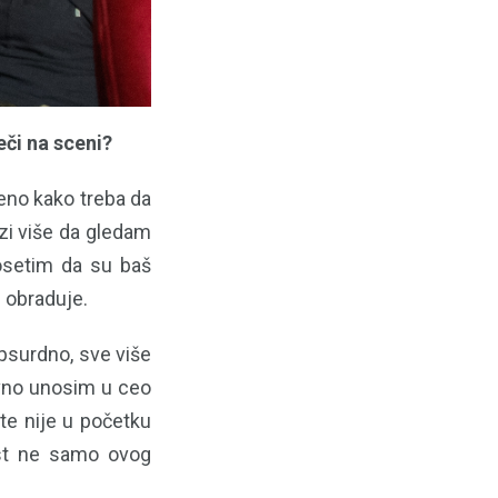
eči na sceni?
eno kako treba da
zi više da gledam
 osetim da su baš
e obraduje.
apsurdno, sve više
ivno unosim u ceo
 te nije u početku
ost ne samo ovog