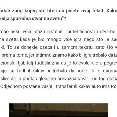
kidač zbog kojeg ste hteli da pišete ovaj tekst. Kako
nija sporedna stvar na svetu”?
mao neku veću dozu čistoće i autentičnosti i stvarno 
na svetu kada je bio mnogo više igra nego što je sa
takl. To se donekle oseća i u samom tekstu, zato što 
prema tome, jer intimno znamo kako bi igra trebalo da iz
icionalni ljubitelj fudbala zna da je to evoluiralo u pog
nije taj fudbal kakav bi trebalo da bude. Ta sintagm
 mislim da je postao globalno prevažna stvar i od tog glo
 Odjednom postane važniji transfer ili kakav auto ima Ro