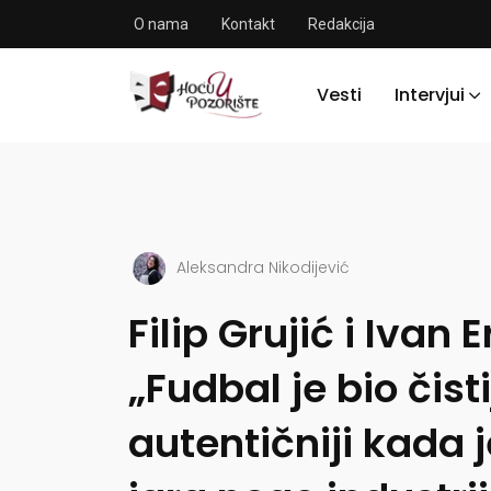
O nama
Kontakt
Redakcija
Vesti
Intervjui
Aleksandra Nikodijević
Filip Grujić i Ivan E
„Fudbal je bio čistij
autentičniji kada j