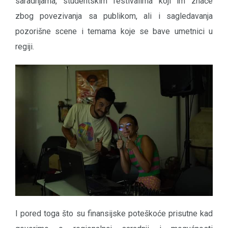
saradnjama, studentskim festivalima koji im znače
zbog povezivanja sa publikom, ali i sagledavanja
pozorišne scene i temama koje se bave umetnici u
regiji.
I pored toga što su finansijske poteškoće prisutne kad