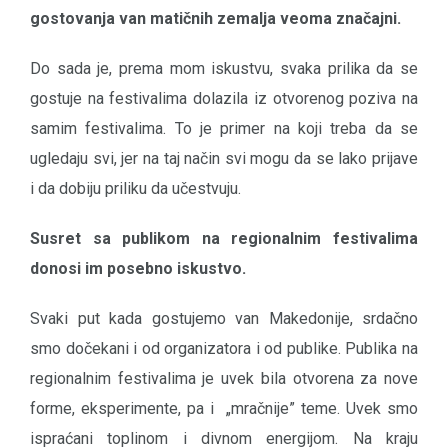
gostovanja van matičnih zemalja veoma značajni.
Do sada je, prema mom iskustvu, svaka prilika da se
gostuje na festivalima dolazila iz otvorenog poziva na
samim festivalima. To je primer na koji treba da se
ugledaju svi, jer na taj način svi mogu da se lako prijave
i da dobiju priliku da učestvuju.
Susret sa publikom na regionalnim festivalima
donosi im posebno iskustvo.
Svaki put kada gostujemo van Makedonije, srdačno
smo dočekani i od organizatora i od publike. Publika na
regionalnim festivalima je uvek bila otvorena za nove
forme, eksperimente, pa i „mračnije” teme. Uvek smo
ispraćani toplinom i divnom energijom. Na kraju