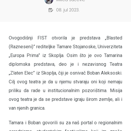
08. jul 2023.
Ovogodišnji FIST otvorila je predstava „Blasted
(Razneseni)” rediteljke Tamare Stojanoske, Univerziteta
„Europa Prima” iz Skoplja. Osim što je ovo Tamarina
diplomska predstava, deo je i nezavisnog Teatra
„Zlaten Elec” iz Skoplja, čiji je osnivač Boban Aleksoski.
Cilj ovog teatra je da u njemu stvaraju oni koji nemaju
priliku da rade u institucionalnim pozorištima. Misija
ovog teatra je da se predstave igraju širom zemlje, ali i
van njenih granica.
Tamara i Boban govorili su za naš portal o regionalnim