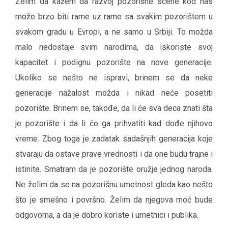
Želim da kažem da razvoj pozorišne scene kod nas
može brzo biti rame uz rame sa svakim pozorištem u
svakom gradu u Evropi, a ne samo u Srbiji. To možda
malo nedostaje svim narodima, da iskoriste svoj
kapacitet i podignu pozorište na nove generacije.
Ukoliko se nešto ne ispravi, brinem se da neke
generacije nažalost možda i nikad neće posetiti
pozorište. Brinem se, takođe, da li će sva deca znati šta
je pozorište i da li će ga prihvatiti kad dođe njihovo
vreme. Zbog toga je zadatak sadašnjih generacija koje
stvaraju da ostave prave vrednosti i da one budu trajne i
istinite. Smatram da je pozorište oružje jednog naroda.
Ne želim da se na pozorišnu umetnost gleda kao nešto
što je smešno i površno. Želim da njegova moć bude
odgovorna, a da je dobro koriste i umetnici i publika.