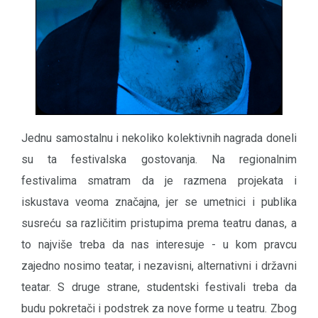
Jednu samostalnu i nekoliko kolektivnih nagrada doneli
su ta festivalska gostovanja. Na regionalnim
festivalima smatram da je razmena projekata i
iskustava veoma značajna, jer se umetnici i publika
susreću sa različitim pristupima prema teatru danas, a
to najviše treba da nas interesuje - u kom pravcu
zajedno nosimo teatar, i nezavisni, alternativni i državni
teatar. S druge strane, studentski festivali treba da
budu pokretači i podstrek za nove forme u teatru. Zbog