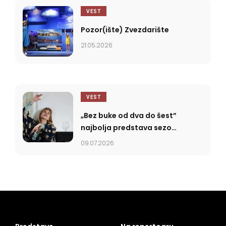
VEST
Pozor(ište) Zvezdarište
21.05.2026
VEST
„Bez buke od dva do šest”
najbolja predstava sezone
2025/2026
09.07.2026