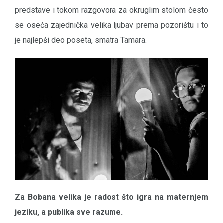
predstave i tokom razgovora za okruglim stolom često
se oseća zajednička velika ljubav prema pozorištu i to
je najlepši deo poseta, smatra Tamara.
Za Bobana velika je radost što igra na maternjem
jeziku, a publika sve razume.