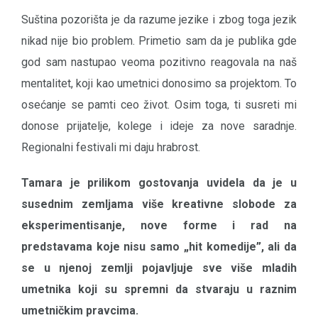
Suština pozorišta je da razume jezike i zbog toga jezik
nikad nije bio problem. Primetio sam da je publika gde
god sam nastupao veoma pozitivno reagovala na naš
mentalitet, koji kao umetnici donosimo sa projektom. To
osećanje se pamti ceo život. Osim toga, ti susreti mi
donose prijatelje, kolege i ideje za nove saradnje.
Regionalni festivali mi daju hrabrost.
Tamara je prilikom gostovanja uvidela da je u
susednim zemljama više kreativne slobode za
eksperimentisanje, nove forme i rad na
predstavama koje nisu samo „hit komedije”, ali da
se u njenoj zemlji pojavljuje sve više mladih
umetnika koji su spremni da stvaraju u raznim
umetničkim pravcima.