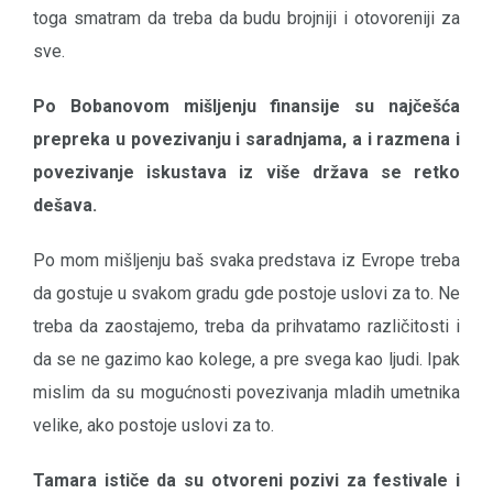
toga smatram da treba da budu brojniji i otovoreniji za
sve.
Po Bobanovom mišljenju finansije su najčešća
prepreka u povezivanju i saradnjama, a i razmena i
povezivanje iskustava iz više država se retko
dešava.
Po mom mišljenju baš svaka predstava iz Evrope treba
da gostuje u svakom gradu gde postoje uslovi za to. Ne
treba da zaostajemo, treba da prihvatamo različitosti i
da se ne gazimo kao kolege, a pre svega kao ljudi. Ipak
mislim da su mogućnosti povezivanja mladih umetnika
velike, ako postoje uslovi za to.
Tamara ističe da su otvoreni pozivi za festivale i