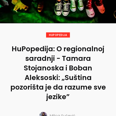
HUPOPEDIJA
HuPopedija: O regionalnoj
saradnji - Tamara
Stojanoska i Boban
Aleksoski: „Suština
pozorišta je da razume sve
jezike”
Milica Sučević