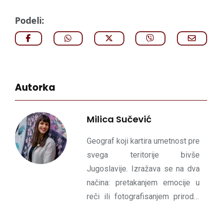
Podeli:
Autorka
Milica Sučević
Geograf koji kartira umetnost pre
svega teritorije bivše
Jugoslavije. Izražava se na dva
načina: pretakanjem emocije u
reči ili fotografisanjem prirode.
Izvrće dimenziju sadašnjosti u