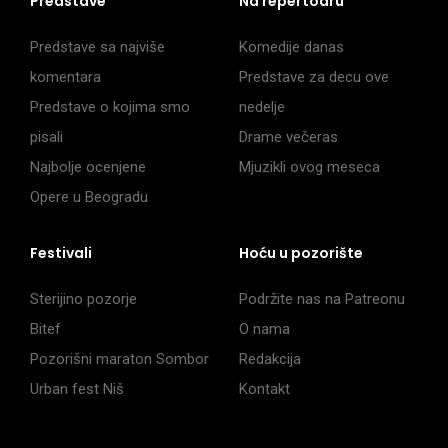
Predstave
Na repertoaru
Predstave sa najviše
Komedije danas
komentara
Predstave za decu ove
Predstave o kojima smo
nedelje
pisali
Drame večeras
Najbolje ocenjene
Mjuzikli ovog meseca
Opere u Beogradu
Festivali
Hoću u pozorište
Sterijino pozorje
Podržite nas na Patreonu
Bitef
O nama
Pozorišni maraton Sombor
Redakcija
Urban fest Niš
Kontakt