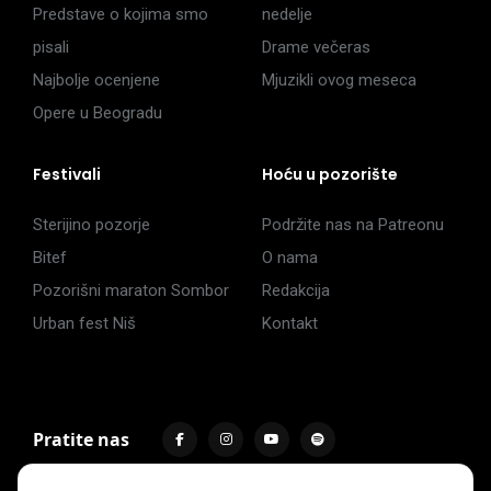
Predstave o kojima smo
nedelje
pisali
Drame večeras
Najbolje ocenjene
Mjuzikli ovog meseca
Opere u Beogradu
Festivali
Hoću u pozorište
Sterijino pozorje
Podržite nas na Patreonu
Bitef
O nama
Pozorišni maraton Sombor
Redakcija
Urban fest Niš
Kontakt
Pratite nas