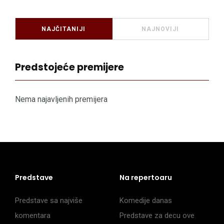
NAJČITANIJI
NAJNOVIJI
Predstojeće premijere
Nema najavljenih premijera
Predstave
Na repertoaru
Predstave sa najviše
Komedije danas
komentara
Predstave za decu ove