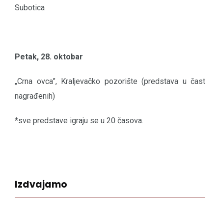
Subotica
Petak, 28. oktobar
„Crna ovca”, Kraljevačko pozorište (predstava u čast
nagrađenih)
*sve predstave igraju se u 20 časova.
Izdvajamo