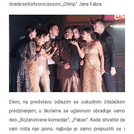
dvadesetčetvorocasovni „Olimp” Jana Fabra.
Elem, na predstavu odlazim sa oskudnim čitalačkim
predznanjem, u školama se uglavnom obrađuje samo
deo „Božanstvene komedije”, „Pakao”. Kada shvatite da
vam ništa nije jasno, najbolje je samo prepustiti se i