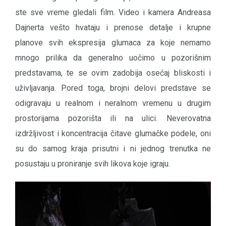
ste sve vreme gledali film. Video i kamera Andreasa
Dajnerta vešto hvataju i prenose detalje i krupne
planove svih ekspresija glumaca za koje nemamo
mnogo prilika da generalno uočimo u pozorišnim
predstavama, te se ovim zadobija osećaj bliskosti i
uživljavanja. Pored toga, brojni delovi predstave se
odigravaju u realnom i neralnom vremenu u drugim
prostorijama pozorišta ili na ulici. Neverovatna
izdržljivost i koncentracija čitave glumačke podele, oni
su do samog kraja prisutni i ni jednog trenutka ne
posustaju u proniranje svih likova koje igraju.