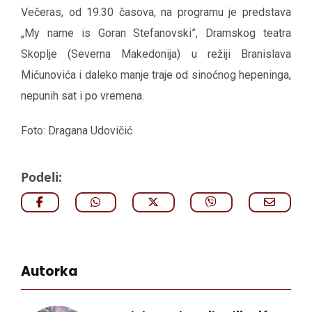
Večeras, od 19.30 časova, na programu je predstava
„My name is Goran Stefanovski”, Dramskog teatra
Skoplje (Severna Makedonija) u režiji Branislava
Mićunovića i daleko manje traje od sinoćnog hepeninga,
nepunih sat i po vremena.
Foto: Dragana Udovičić
Podeli:
Autorka