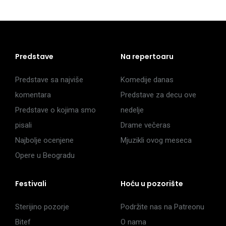
Predstave
Na repertoaru
Predstave sa najviše
Komedije danas
komentara
Predstave za decu ove
Predstave o kojima smo
nedelje
pisali
Drame večeras
Najbolje ocenjene
Mjuzikli ovog meseca
Opere u Beogradu
Festivali
Hoću u pozorište
Sterijino pozorje
Podržite nas na Patreonu
Bitef
O nama