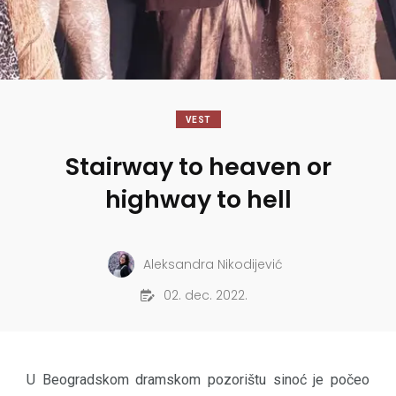
VEST
Stairway to heaven or
highway to hell
Aleksandra Nikodijević
02. dec. 2022.
U Beogradskom dramskom pozorištu sinoć je počeo