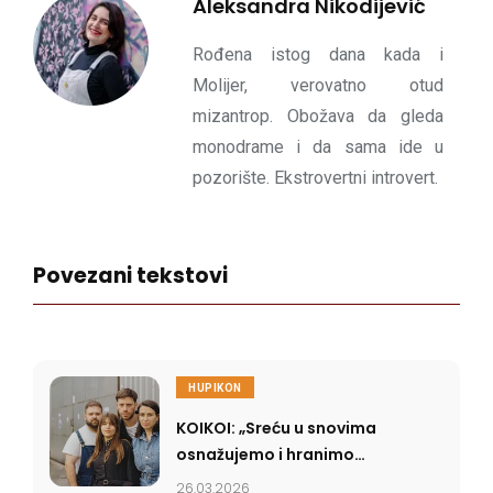
Aleksandra Nikodijević
Rođena istog dana kada i
Molijer, verovatno otud
mizantrop. Obožava da gleda
monodrame i da sama ide u
pozorište. Ekstrovertni introvert.
Povezani tekstovi
HUPIKON
KOIKOI: „Sreću u snovima
osnažujemo i hranimo
kako bi izašla jača i
26.03.2026