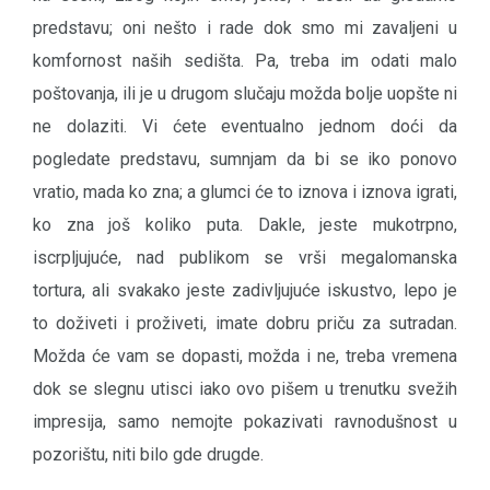
predstavu; oni nešto i rade dok smo mi zavaljeni u
komfornost naših sedišta. Pa, treba im odati malo
poštovanja, ili je u drugom slučaju možda bolje uopšte ni
ne dolaziti. Vi ćete eventualno jednom doći da
pogledate predstavu, sumnjam da bi se iko ponovo
vratio, mada ko zna; a glumci će to iznova i iznova igrati,
ko zna još koliko puta. Dakle, jeste mukotrpno,
iscrpljujuće, nad publikom se vrši megalomanska
tortura, ali svakako jeste zadivljujuće iskustvo, lepo je
to doživeti i proživeti, imate dobru priču za sutradan.
Možda će vam se dopasti, možda i ne, treba vremena
dok se slegnu utisci iako ovo pišem u trenutku svežih
impresija, samo nemojte pokazivati ravnodušnost u
pozorištu, niti bilo gde drugde.