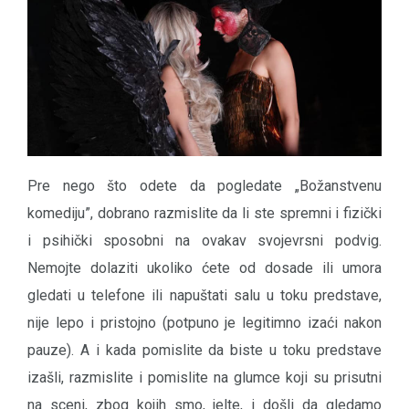
Pre nego što odete da pogledate „Božanstvenu
komediju”, dobrano razmislite da li ste spremni i fizički
i psihički sposobni na ovakav svojevrsni podvig.
Nemojte dolaziti ukoliko ćete od dosade ili umora
gledati u telefone ili napuštati salu u toku predstave,
nije lepo i pristojno (potpuno je legitimno izaći nakon
pauze). A i kada pomislite da biste u toku predstave
izašli, razmislite i pomislite na glumce koji su prisutni
na sceni, zbog kojih smo, jelte, i došli da gledamo