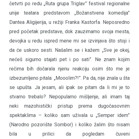
četvrti po redu „Ruta grupa Triglav” festival regionalne
unije teatara predstavom „Božanstvena komedija”
Dantea Aligijerija, u režiji Franka Kastorfa. Neposredno
pred početak predstave, dok zauzimamo svoja mesta,
devojka u redu ispred mene mi se izvinjava što stoji i
da će uskoro sesti. Našalim se i kažem: „Sve je okej,
nećeš sigurno stajati pet i po sati”. Ne znam kojim
rečima bih dočarala njenu reakciju osim što me je
izbezumljeno pitala: „Mooolim?!”. Pa da, nije znala u šta
se upušta. Ja jesam, ali ipak se pitam da li mi je to
stvarno trebalo? Nepopularno mišljenje, ali imam taj
neki mazohistički pristup prema dugočasovnim
spektaklima – koliko sam uživala u „Semper idem”
(Narodno pozorište Sombor) i koliko žalim što nisam
bila u prilici da pogledam čuveni