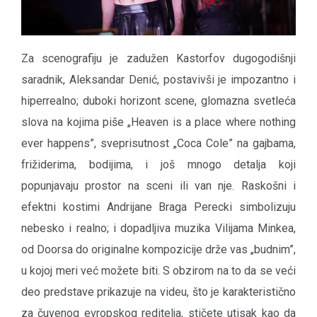
Za scenografiju je zadužen Kastorfov dugogodišnji
saradnik, Aleksandar Denić, postavivši je impozantno i
hiperrealno; duboki horizont scene, glomazna svetleća
slova na kojima piše „Heaven is a place where nothing
ever happens”, sveprisutnost „Coca Cole” na gajbama,
frižiderima, bodijima, i još mnogo detalja koji
popunjavaju prostor na sceni ili van nje. Raskošni i
efektni kostimi Andrijane Braga Perecki simbolizuju
nebesko i realno; i dopadljiva muzika Vilijama Minkea,
od Doorsa do originalne kompozicije drže vas „budnim”,
u kojoj meri već možete biti. S obzirom na to da se veći
deo predstave prikazuje na videu, što je karakteristično
za čuvenog evropskog reditelja, stičete utisak kao da