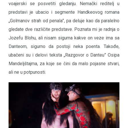
voajerski se posvetiti gledanju. Nemački reditelj u
predstavi je ubacio i segmente Handkeovog romana
„Golmanov strah od penala”, pa deluje kao da paralelno
gledate dve različite predstave. Poznata mi je radnja o
Jozefu Blohu, ali nisam sigurna kakve on veze ima sa
Danteom, sigurno da postoji neka poenta. Takođe,
ubačeni su i delovi teksta „Razgovor o Danteu” Osipa
Mandeljštajma, za koje se čini da malo pojasne stvari,
ali ne u potpunosti.