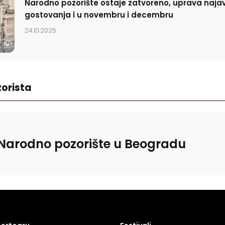
Narodno pozorište ostaje zatvoreno, uprava najav
gostovanja i u novembru i decembru
24.10.2025
orista
Narodno pozorište u Beogradu