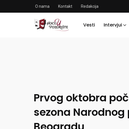
O nama
Kontakt
Redakcija
Vesti
Intervjui
Prvog oktobra poči
sezona Narodnog p
Beogradu