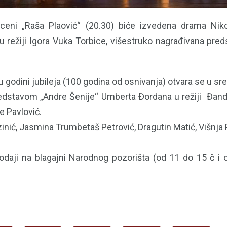
ceni „Raša Plaović“ (20.30) biće izvedena drama Niko
u režiji Igora Vuka Torbice, višestruko nagrađivana pr
godini jubileja (100 godina od osnivanja) otvara se u sre
edstavom „Andre Šenije“ Umberta Đordana u režiji Đan
e Pavlović.
zinić, Jasmina Trumbetaš Petrović, Dragutin Matić, Višnja 
odaji na blagajni Narodnog pozorišta (od 11 do 15 č i