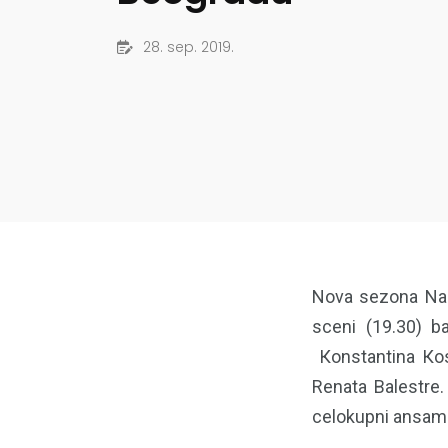
28. sep. 2019.
Nova sezona Naro
sceni (19.30) 
Кonstantina Кost
Renata Balestre.
celokupni ansambl