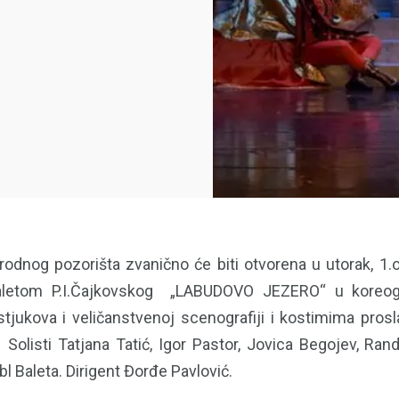
dnog pozorišta zvanično će biti otvorena u utorak, 1.o
baletom P.I.Čajkovskog „LABUDOVO JEZERO“ u koreogr
jukova i veličanstvenoj scenografiji i kostimima prosl
 Solisti Tatjana Tatić, Igor Pastor, Jovica Begojev, Ran
 Baleta. Dirigent Đorđe Pavlović.