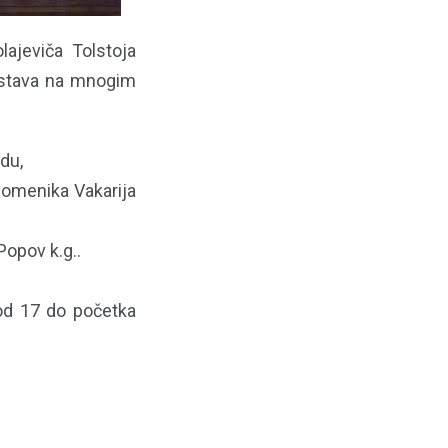
lajeviča Tolstoja
edstava na mnogim
du,
domenika Vakarija
Popov k.g..
 od 17 do početka