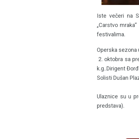
Iste večeri na S
„Carstvo mraka“ 
festivalima.
Operska sezona u 
2. oktobra sa pr
k.g..Dirigent Đorđ
Solisti Dušan Pla
Ulaznice su u pr
predstava).