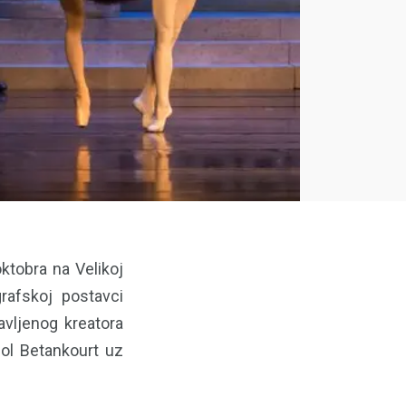
ktobra na Velikoj
afskoj postavci
avljenog kreatora
dol Betankourt uz