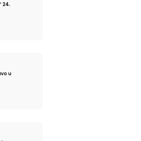
 24.
avo u