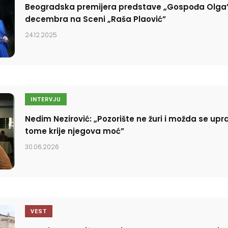
Beogradska premijera predstave „Gospođa Olga”
decembra na Sceni „Raša Plaović”
24.12.2025
INTERVJU
Nedim Nezirović: „Pozorište ne žuri i možda se upr
tome krije njegova moć”
30.06.2026
VEST