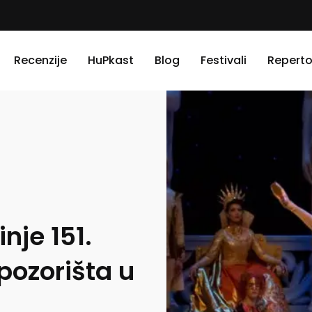
Recenzije
HuPkast
Blog
Festivali
Reperto
nje 151.
ozorišta u