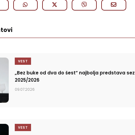
tovi
VEST
„Bez buke od dva do šest” najbolja predstava se
2025/2026
09.07.2026
VEST