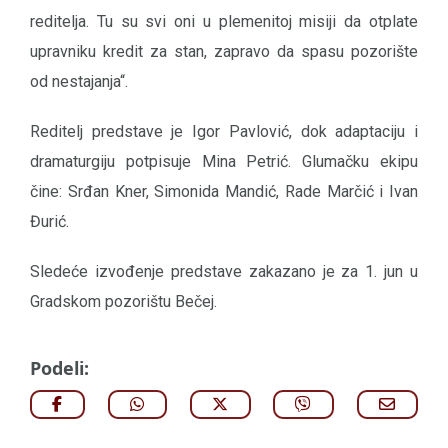
reditelja. Tu su svi oni u plemenitoj misiji da otplate
upravniku kredit za stan, zapravo da spasu pozorište
od nestajanja“.
Reditelj predstave je Igor Pavlović, dok adaptaciju i
dramaturgiju potpisuje Mina Petrić. Glumačku ekipu
čine: Srđan Kner, Simonida Mandić, Rade Marčić i Ivan
Đurić.
Sledeće izvođenje predstave zakazano je za 1. jun u
Gradskom pozorištu Bečej.
Podeli: