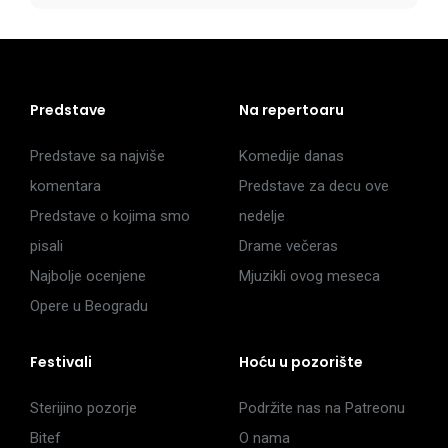
Predstave
Na repertoaru
Predstave sa najviše
Komedije danas
komentara
Predstave za decu ove
Predstave o kojima smo
nedelje
pisali
Drame večeras
Najbolje ocenjene
Mjuzikli ovog meseca
Opere u Beogradu
Festivali
Hoću u pozorište
Sterijino pozorje
Podržite nas na Patreonu
Bitef
O nama