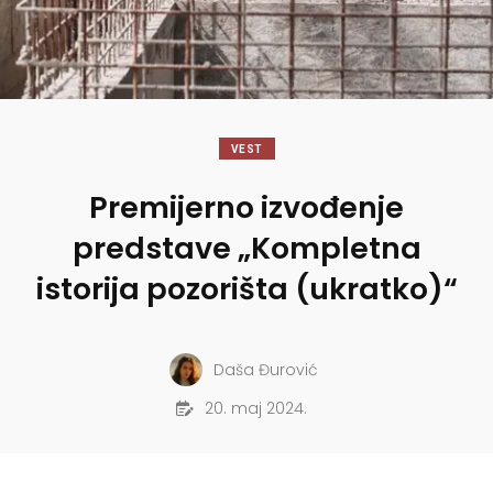
VEST
Premijerno izvođenje
predstave „Kompletna
istorija pozorišta (ukratko)“
Daša Đurović
20. maj 2024.