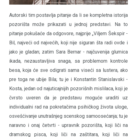
Autorski tim postavlja pitanje da li se kompletna istorija
pozorišta može prikazati u jednoj predstavi. Na to
pitanje pokušaće da odgovore, najprije „Viljem Šekspir -
Bil, najveći od najvećih, koji nije siguran šta radi ovde i
jako je gladan; zatim Sara Bernar - najčuvenija glumica
ikada, nezaustavljiva snaga, sa problemom kontrole
besa, koja će sve odigrati sama viseći sa lustera, ako
pre toga ne ubije Bila; tu je i Konstantin Stanislavski -
Kosta, jedan od najuticajnijih pozorišnih mislilaca, koji je
čvrsto uveren da je predstavu moguće uraditi uz
individualni rad na pokretačima psihičkog života uloge,
osvešćivanje unutrašnjeg scenskog samoosećanja; tu je
naravno i onaj četvrti - upravnik pozorišta, koji liči na
dramskog pisca, koji liči na zaštitara, koji liči na