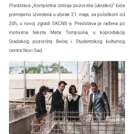
Predstava „Kompletna istorija pozorišta (ukratko)” biće
premijerno izvedena u utorak 21. maja, sa početkom od
20h, u novoj zgradi SKCNS-a. Predstava je rađena po
motivima teksta Meta Tompsona, u koprodukciji
Gradskog pozorišta Bečej i Studentskog kulturnog
centra Novi Sad.