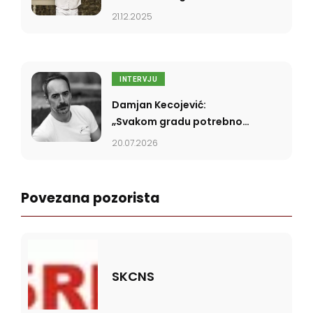
21.12.2025
INTERVJU
Damjan Kecojević:
„Svakom gradu potrebno
je pozorište da bi pričali
20.07.2026
priče”
Povezana pozorista
SKCNS