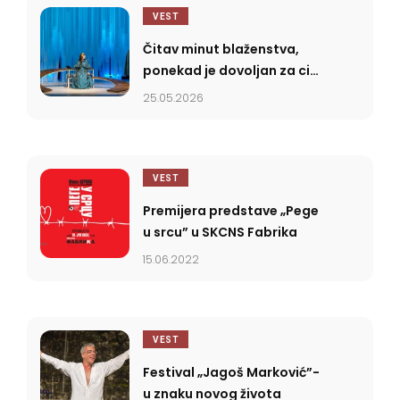
VEST
Čitav minut blaženstva,
ponekad je dovoljan za cio
život čovječji
25.05.2026
VEST
Premijera predstave „Pege
u srcu” u SKCNS Fabrika
15.06.2022
VEST
Festival „Jagoš Marković”-
u znaku novog života