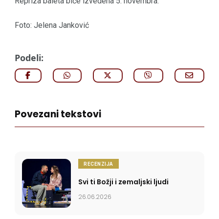
Repriza baleta biće izvedena 5. novembra.
Foto: Jelena Janković
Podeli:
Povezani tekstovi
RECENZIJA
Svi ti Božji i zemaljski ljudi
26.06.2026