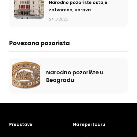
Narodno pozorište ostaje
zatvoreno, uprava
najavila gostovanja i u
24.10.2025
novembru i decembru
Povezana pozorista
Narodno pozorište u
Beogradu
Predstave
Na repertoaru