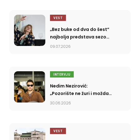
VEST
„Bez buke od dva do šest”
najbolja predstava sezone
2025/2026
09.07.2026
INTERVJU
Nedim Nezirović:
„Pozorište ne žuri i možda
se upravo u tome krije
30.06.2026
njegova moć”
VEST