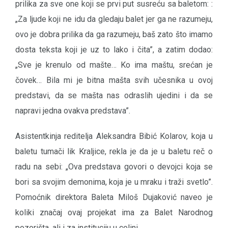
prilika za sve one koji se prvi put susreću sa baletom: :
„Za ljude koji ne idu da gledaju balet jer ga ne razumeju,
ovo je dobra prilika da ga razumeju, baš zato što imamo
dosta teksta koji je uz to lako i čita”, a zatim dodao:
„Sve je krenulo od mašte… Ko ima maštu, srećan je
čovek… Bila mi je bitna mašta svih učesnika u ovoj
predstavi, da se mašta nas odraslih ujedini i da se
napravi jedna ovakva predstava”.
Asistentkinja reditelja Aleksandra Bibić Kolarov, koja u
baletu tumači lik Kraljice, rekla je da je u baletu reč o
radu na sebi: „Ova predstava govori o devojci koja se
bori sa svojim demonima, koja je u mraku i traži svetlo”.
Pomoćnik direktora Baleta Miloš Dujaković naveo je
koliki značaj ovaj projekat ima za Balet Narodnog
pozorišta, ali i za instituciju u celini.