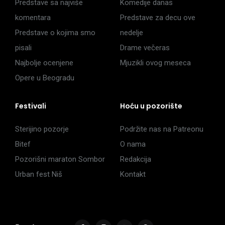
Predstave sa najviše
Komedije danas
komentara
Predstave za decu ove
Predstave o kojima smo
nedelje
pisali
Drame večeras
Najbolje ocenjene
Mjuzikli ovog meseca
Opere u Beogradu
Festivali
Hoću u pozorište
Sterijino pozorje
Podržite nas na Patreonu
Bitef
O nama
Pozorišni maraton Sombor
Redakcija
Urban fest Niš
Kontakt