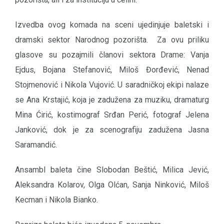
Izvedba ovog komada na sceni ujedinjuje baletski i
dramski sektor Narodnog pozorišta. Za ovu priliku
glasove su pozajmili članovi sektora Drame: Vanja
Ejdus, Bojana Stefanović, Miloš Đorđević, Nenad
Stojmenović i Nikola Vujović. U saradničkoj ekipi nalaze
se Ana Krstajić, koja je zadužena za muziku, dramaturg
Mina Ćirić, kostimograf Srđan Perić, fotograf Jelena
Janković, dok je za scenografiju zadužena Jasna
Saramandić.
Ansambl baleta čine Slobodan Beštić, Milica Jević,
Aleksandra Kolarov, Olga Olćan, Sanja Ninković, Miloš
Kecman i Nikola Bianko.