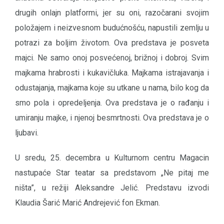
drugih onlajn platformi, jer su oni, razočarani svojim
položajem i neizvesnom budućnošću, napustili zemlju u
potrazi za boljim životom. Ova predstava je posveta
majci. Ne samo onoj posvećenoj, brižnoj i dobroj. Svim
majkama hrabrosti i kukavičluka. Majkama istrajavanja i
odustajanja, majkama koje su utkane u nama, bilo kog da
smo pola i opredeljenja. Ova predstava je o rađanju i
umiranju majke, i njenoj besmrtnosti. Ova predstava je o
ljubavi.
U sredu, 25. decembra u Kulturnom centru Magacin
nastupaće Star teatar sa predstavom „Ne pitaj me
ništa”, u režiji Aleksandre Jelić. Predstavu izvodi
Klaudia Šarić Marić Andrejević fon Ekman.