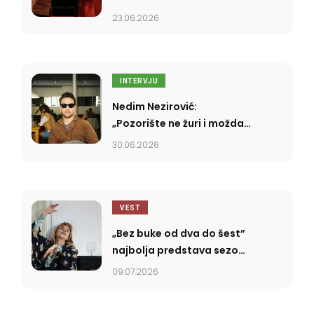
23.06.2026
INTERVJU
Nedim Nezirović:
„Pozorište ne žuri i možda
se upravo u tome krije
30.06.2026
njegova moć”
VEST
„Bez buke od dva do šest”
najbolja predstava sezone
2025/2026
09.07.2026