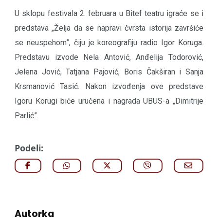
U sklopu festivala 2. februara u Bitef teatru igraće se i
predstava „Želja da se napravi čvrsta istorija završiće
se neuspehom”, čiju je koreografiju radio Igor Koruga.
Predstavu izvode Nela Antović, Anđelija Todorović,
Jelena Jović, Tatjana Pajović, Boris Čakširan i Sanja
Krsmanović Tasić. Nakon izvođenja ove predstave
Igoru Korugi biće uručena i nagrada UBUS-a „Dimitrije
Parlić”.
Podeli:
Autorka