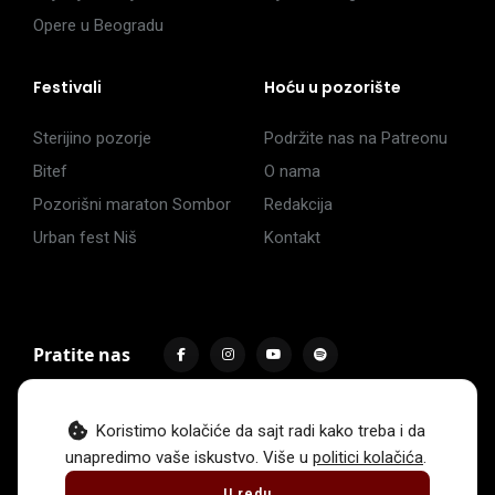
Opere u Beogradu
Festivali
Hoću u pozorište
Sterijino pozorje
Podržite nas na Patreonu
Bitef
O nama
Pozorišni maraton Sombor
Redakcija
Urban fest Niš
Kontakt
Pratite nas
Koristimo kolačiće da sajt radi kako treba i da
unapredimo vaše iskustvo. Više u
politici kolačića
.
Impressum
Politika privatnosti
Uslovi korišćenja
U redu