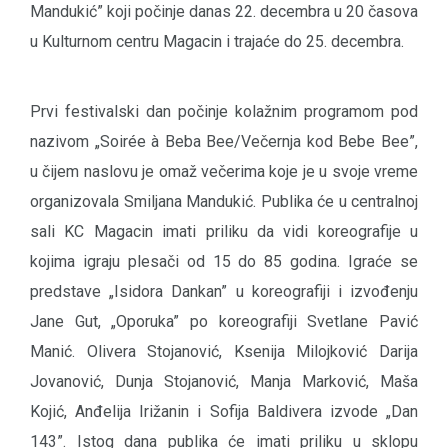
Mandukić” koji počinje danas 22. decembra u 20 časova
u Kulturnom centru Magacin i trajaće do 25. decembra.
Prvi festivalski dan počinje kolažnim programom pod
nazivom „Soirée à Beba Bee/Večernja kod Bebe Bee”,
u čijem naslovu je omaž večerima koje je u svoje vreme
organizovala Smiljana Mandukić. Publika će u centralnoj
sali KC Magacin imati priliku da vidi koreografije u
kojima igraju plesači od 15 do 85 godina. Igraće se
predstave „Isidora Dankan” u koreografiji i izvođenju
Jane Gut, „Oporuka” po koreografiji Svetlane Pavić
Manić. Olivera Stojanović, Ksenija Milojković Darija
Jovanović, Dunja Stojanović, Manja Marković, Maša
Kojić, Anđelija Irižanin i Sofija Baldivera izvode „Dan
143”. Istog dana publika će imati priliku u sklopu