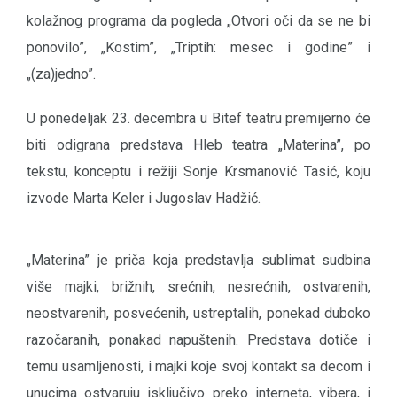
kolažnog programa da pogleda „Otvori oči da se ne bi
ponovilo”, „Kostim”, „Triptih: mesec i godine” i
„(za)jedno”.
U ponedeljak 23. decembra u Bitef teatru premijerno će
biti odigrana predstava Hleb teatra „Materina”, po
tekstu, konceptu i režiji Sonje Krsmanović Tasić, koju
izvode Marta Keler i Jugoslav Hadžić.
„Materina” je priča koja predstavlja sublimat sudbina
više majki, brižnih, srećnih, nesrećnih, ostvarenih,
neostvarenih, posvećenih, ustreptalih, ponekad duboko
razočaranih, ponakad napuštenih. Predstava dotiče i
temu usamljenosti, i majki koje svoj kontakt sa decom i
unucima ostvaruju isključivo preko interneta, vibera, i