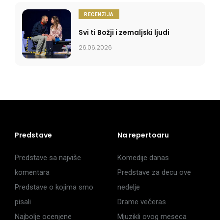
RECENZIJA
Svi ti Božji i zemaljski ljudi
26.06.2026
Predstave
Na repertoaru
Predstave sa najviše
Komedije danas
komentara
Predstave za decu ove
Predstave o kojima smo
nedelje
pisali
Drame večeras
Najbolje ocenjene
Mjuzikli ovog meseca