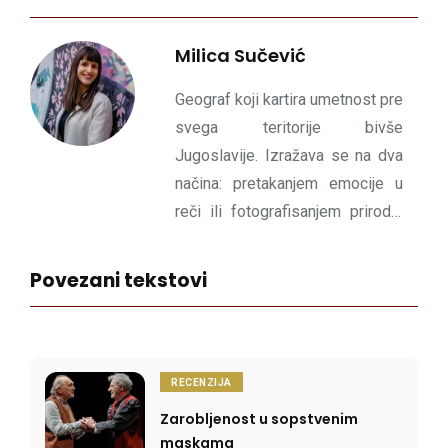
Milica Sučević
Geograf koji kartira umetnost pre
svega teritorije bivše
Jugoslavije. Izražava se na dva
načina: pretakanjem emocije u
reči ili fotografisanjem prirode.
Izvrće dimenziju sadašnjosti u
korist poetičnog sutra.
Povezani tekstovi
RECENZIJA
Zarobljenost u sopstvenim
maskama