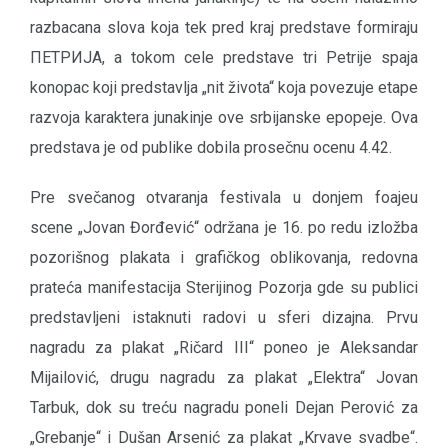
razbacana slova koja tek pred kraj predstave formiraju
ПЕТРИЈА, a tokom cele predstave tri Petrije spaja
konopac koji predstavlja „nit života“ koja povezuje etape
razvoja karaktera junakinje ove srbijanske epopeje. Ova
predstava je od publike dobila prosečnu ocenu 4.42.
Pre svečanog otvaranja festivala u donjem foajeu
scene „Jovan Đorđević“ održana je 16. po redu izložba
pozorišnog plakata i grafičkog oblikovanja, redovna
prateća manifestacija Sterijinog Pozorja gde su publici
predstavljeni istaknuti radovi u sferi dizajna. Prvu
nagradu za plakat „Ričard III“ poneo je Aleksandar
Mijailović, drugu nagradu za plakat „Elektra“ Jovan
Tarbuk, dok su treću nagradu poneli Dejan Perović za
„Grebanje“ i Dušan Arsenić za plakat „Krvave svadbe“.