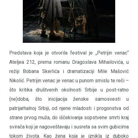
Predstava koja je otvorila festival je „Petrijin venac“
Ateljea 212, prema romanu Dragoslava Mihailovića, u
režiji Bobana Skerlića i dramatizaciji Mile Mašović
Nikolić. Petrijin venac je venac u punom smislu te reči –
što kritika društvenih okolnosti Srbije u post-ratno
(ne)doba, što inicijacija ženske samosvesti u
patrijarhalnoj Srbiji, od njene mladosti i progonstva od
strane prvog muža, do iščekivanja sopstvene smrti kraj
svirača koji je nagoveštavaju i susreta sa svim gubicima
tokom života. Kao žena koja je iznikla iz duboko