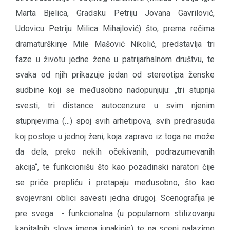
Marta Bjelica, Gradsku Petriju Jovana Gavrilović,
Udovicu Petriju Milica Mihajlović) što, prema rečima
dramaturškinje Mile Mašović Nikolić, predstavlja tri
faze u životu jedne žene u patrijarhalnom društvu, te
svaka od njih prikazuje jedan od stereotipa ženske
sudbine koji se međusobno nadopunjuju: „tri stupnja
svesti, tri distance autocenzure u svim njenim
stupnjevima (…) spoj svih arhetipova, svih predrasuda
koj postoje u jednoj ženi, koja zapravo iz toga ne može
da dela, preko nekih očekivanih, podrazumevanih
akcija“, te funkcionišu što kao pozadinski naratori čije
se priče prepliću i pretapaju međusobno, što kao
svojevrsni oblici savesti jedna drugoj. Scenografija je
pre svega - funkcionalna (u popularnom stilizovanju
kapitalnih slova imena junakinje) te na sceni nalazimo