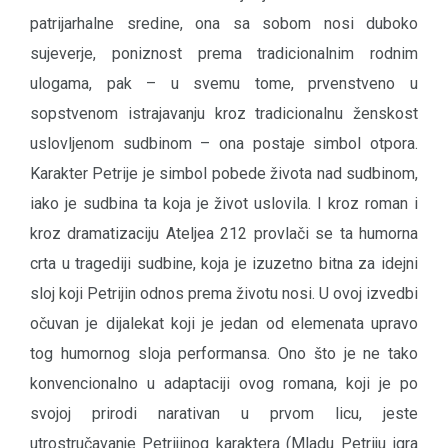
patrijarhalne sredine, ona sa sobom nosi duboko
sujeverje, poniznost prema tradicionalnim rodnim
ulogama, pak – u svemu tome, prvenstveno u
sopstvenom istrajavanju kroz tradicionalnu ženskost
uslovljenom sudbinom – ona postaje simbol otpora.
Karakter Petrije je simbol pobede života nad sudbinom,
iako je sudbina ta koja je život uslovila. I kroz roman i
kroz dramatizaciju Ateljea 212 provlači se ta humorna
crta u tragediji sudbine, koja je izuzetno bitna za idejni
sloj koji Petrijin odnos prema životu nosi. U ovoj izvedbi
očuvan je dijalekat koji je jedan od elemenata upravo
tog humornog sloja performansa. Ono što je ne tako
konvencionalno u adaptaciji ovog romana, koji je po
svojoj prirodi narativan u prvom licu, jeste
utrostručavanje Petrijinog karaktera (Mladu Petriju igra