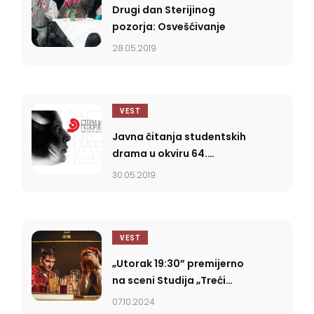
Drugi dan Sterijinog
pozorja: Osvešćivanje
28.05.2019
VEST
Javna čitanja studentskih
drama u okviru 64.
Sterijinog pozorja
30.05.2019
VEST
„Utorak 19:30” premijerno
na sceni Studija „Treći
Rog” u Novom Sadu
07.10.2024