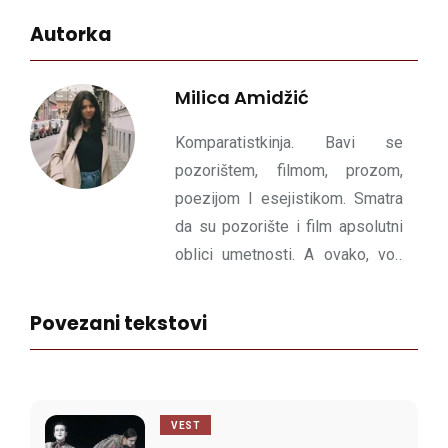
Autorka
Milica Amidžić
Komparatistkinja. Bavi se
pozorištem, filmom, prozom,
poezijom I esejistikom. Smatra
da su pozorište i film apsolutni
oblici umetnosti. A ovako, voli
francuski novi talas i
jugoslovenski crni talas. Talase
Povezani tekstovi
uopšte. Kad poraste planira da
postane dramaturg.
VEST