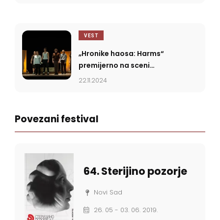
VEST
„Hronike haosa: Harms“
premijerno na sceni
Gradskog pozorišta Bečej
22.11.2024
Povezani festival
64. Sterijino pozorje
Novi Sad
26. 05 - 03. 06. 2019.