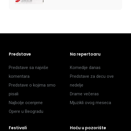
Predstave
Na repertoaru
Predstave sa najviše
Komedije danas
komentara
Predstave za decu ove
Predstave o kojima smo
nedelje
pisali
Drame večeras
Najbolje ocenjene
Mjuzikli ovog meseca
Opere u Beogradu
Festivali
Hoću u pozorište