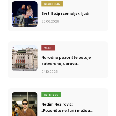
RECENZIJA
Svi ti Božji i zemaljski ljudi
26.06.2026
VEST
Narodno pozorište ostaje
zatvoreno, uprava
najavila gostovanja i u
24.10.2025
novembru i decembru
INTERVJU
Nedim Nezirović:
„Pozorište ne žuri i možda