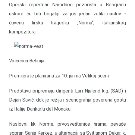
Operski repertoar Narodnog pozorišta u Beogradu
uskoro će biti bogatiji za još jedan veliki naslov -
čuvenu lirsku tragediju „Norma“, italijanskog
kompozitora
Vinćenca Belinija.
Premijera je planirana za 10. jun na Velikoj sceni.
Predstavu pripremaju dirigenti Lari Njulend k.g. (SAD) i
Dejan Savić, dok je režija i scenografija poverena gostu
iz Italije Đankarlu del Monaku.
Naslovni lik Norme, prvosveštenice hrama, pevaće
sopran Sanja Kerkez, u alternaciji sa Svitlanom Dekar, k.