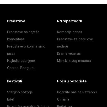
Predstave
Na repertoaru
Predstave sa najviše
Komedije danas
komentara
Predstave za decu ove
Predstave o kojima smo
nedelje
pisali
Drame večeras
Najbolje ocenjene
Mjuzikli ovog meseca
Opere u Beogradu
Festivali
Hoću u pozorište
Sterijino pozorje
Podržite nas na Patreonu
Bitef
O nama
Pozorišni maraton Sombor
Redakcija