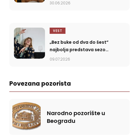
se upravo u tome krije
30.06.2026
njegova moć”
VEST
„Bez buke od dva do šest”
najbolja predstava sezone
2025/2026
09.07.2026
Povezana pozorista
Narodno pozorište u
Beogradu