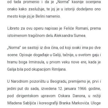
od tada promenio i da je „Norma“ kasnije ocenjena
onako kako zaslužuje, te joj je u istoriji dodeljeno ono
mesto koje joj je Belini namenio.
Libreto za ovu operu napisao je Feliće Romani, prema
istoimenom tragičnom delu Aleksandra Sumea.
„Norma” se sastoji iz dva čina, od koji svaki ima po dve
scene. Opisuje događaje u Galiji, tačnije, u svetom gaju i
hramu boga Irminsula, u prvom veku nove ere, kada je
Galija bila pod okupacijom Rimljana.
U Narodnom pozorištu u Beogradu, premijerno je, prvi i
jedini put do sada, izvedena 12. januara 1966. godine,
pod dirigentskom upravom Oskara Danona, u režiji
Mladena Sabljića i koreografiji Branka Markovića. Uloge