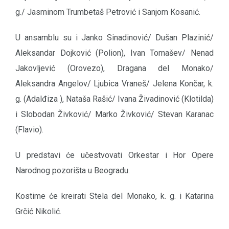
g./ Jasminom Trumbetaš Petrović i Sanjom Kosanić.
U ansamblu su i Janko Sinadinović/ Dušan Plazinić/
Aleksandar Dojković (Polion), Ivan Tomašev/ Nenad
Jakovljević (Orovezo), Dragana del Monako/
Aleksandra Angelov/ Ljubica Vraneš/ Jelena Končar, k.
g. (Adalđiza ), Nataša Rašić/ Ivana Živadinović (Klotilda)
i Slobodan Živković/ Marko Živković/ Stevan Karanac
(Flavio).
U predstavi će učestvovati Orkestar i Hor Opere
Narodnog pozorišta u Beogradu.
Kostime će kreirati Stela del Monako, k. g. i Katarina
Grčić Nikolić.