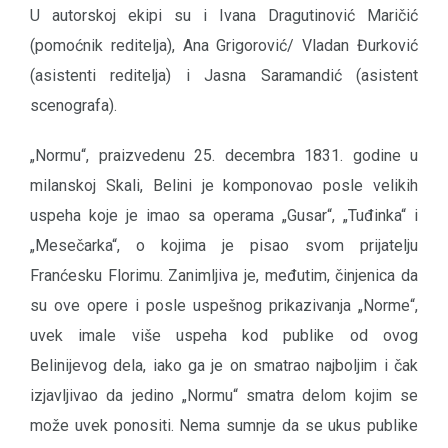
U autorskoj ekipi su i Ivana Dragutinović Maričić
(pomoćnik reditelja), Ana Grigorović/ Vladan Đurković
(asistenti reditelja) i Jasna Saramandić (asistent
scenografa).
„Normu“, praizvedenu 25. decembra 1831. godine u
milanskoj Skali, Belini je komponovao posle velikih
uspeha koje je imao sa operama „Gusar“, „Tuđinka“ i
„Mesečarka“, o kojima je pisao svom prijatelju
Franćesku Florimu. Zanimljiva je, međutim, činjenica da
su ove opere i posle uspešnog prikazivanja „Norme“,
uvek imale više uspeha kod publike od ovog
Belinijevog dela, iako ga je on smatrao najboljim i čak
izjavljivao da jedino „Normu“ smatra delom kojim se
može uvek ponositi. Nema sumnje da se ukus publike