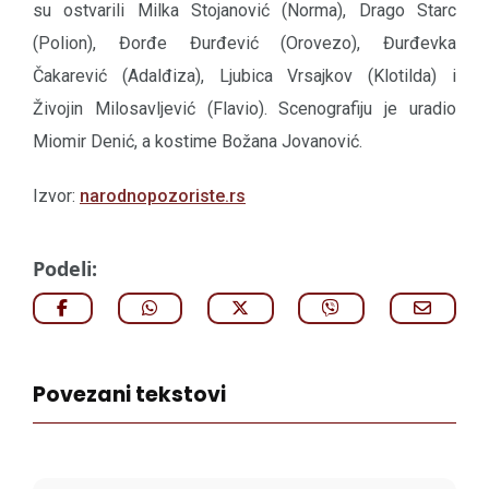
su ostvarili Milka Stojanović (Norma), Drago Starc
(Polion), Đorđe Đurđević (Orovezo), Đurđevka
Čakarević (Adalđiza), Ljubica Vrsajkov (Klotilda) i
Živojin Milosavljević (Flavio). Scenografiju je uradio
Miomir Denić, a kostime Božana Jovanović.
Izvor:
narodnopozoriste.rs
Podeli:
Povezani tekstovi