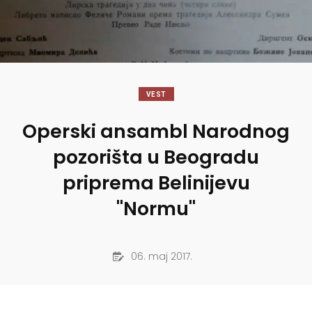
VEST
Operski ansambl Narodnog
pozorišta u Beogradu
priprema Belinijevu
"Normu"
06. maj 2017.