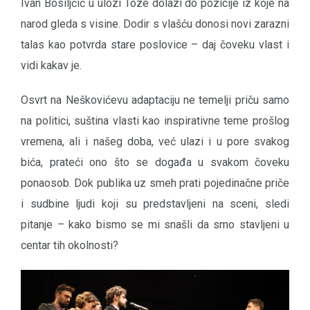
Ivan Bosiljčić u ulozi Toze dolazi do pozicije iz koje na
narod gleda s visine. Dodir s vlašću donosi novi zarazni
talas kao potvrda stare poslovice – daj čoveku vlast i
vidi kakav je.
Osvrt na Neškovićevu adaptaciju ne temelji priču samo
na politici, suština vlasti kao inspirativne teme prošlog
vremena, ali i našeg doba, već ulazi i u pore svakog
bića, prateći ono što se događa u svakom čoveku
ponaosob. Dok publika uz smeh prati pojedinačne priče
i sudbine ljudi koji su predstavljeni na sceni, sledi
pitanje – kako bismo se mi snašli da smo stavljeni u
centar tih okolnosti?