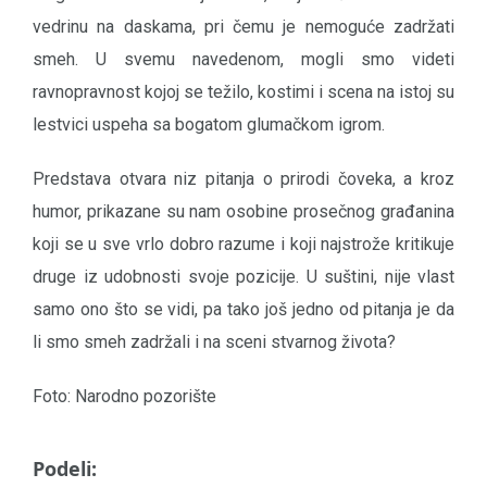
vedrinu na daskama, pri čemu je nemoguće zadržati
smeh. U svemu navedenom, mogli smo videti
ravnopravnost kojoj se težilo, kostimi i scena na istoj su
lestvici uspeha sa bogatom glumačkom igrom.
Predstava otvara niz pitanja o prirodi čoveka, a kroz
humor, prikazane su nam osobine prosečnog građanina
koji se u sve vrlo dobro razume i koji najstrože kritikuje
druge iz udobnosti svoje pozicije. U suštini, nije vlast
samo ono što se vidi, pa tako još jedno od pitanja je da
li smo smeh zadržali i na sceni stvarnog života?
Foto: Narodno pozorište
Podeli: