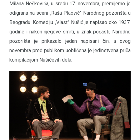
Milana Neškovića, u sredu 17. novembra, premijerno je
odigrana na sceni „Raša Plaović” Narodnog pozorišta u
Beogradu. Komediju „Vlast” Nušić je napisao oko 1937.
godine i nakon njegove smrti, u znak počasti, Narodno
pozorište je prikazalo jedan napisani čin, a ovog
novembra pred publikom uobličena je jedinstvena priča
kompilacijom Nušićevih dela.