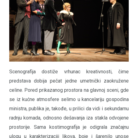
Scenografija dostiže vrhunac kreativnosti, čime
predstava dobija pečat jedne umetnički zaokružene
celine. Pored prikazanog prostora na glavnoj sceni, gde
se iz kućne atmosfere selimo u kancelariju gospodina
ministra, publika je, takođe, u prilici da vidi i sekundarnu
radnju komada, odnosno dešavanja iza stakla odvojene
prostorije. Sama kostimografija je odigrala značajnu
ulogu u karakterizaciji likova, boje i šarenilo unose