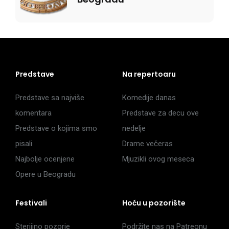
Predstave
Na repertoaru
Predstave sa najviše
Komedije danas
komentara
Predstave za decu ove
Predstave o kojima smo
nedelje
pisali
Drame večeras
Najbolje ocenjene
Mjuzikli ovog meseca
Opere u Beogradu
Festivali
Hoću u pozorište
Sterijino pozorje
Podržite nas na Patreonu