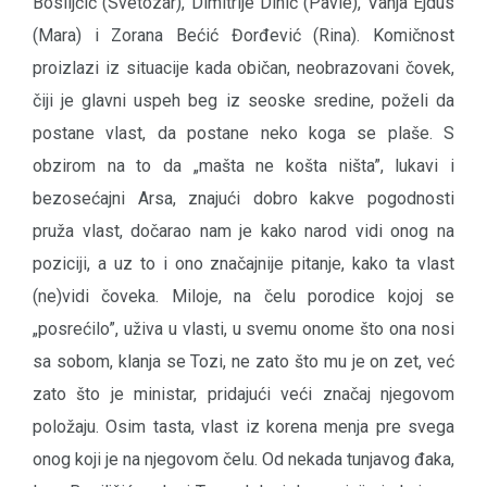
Bosiljčić (Svetozar), Dimitrije Dinić (Pavle), Vanja Ejdus
(Mara) i Zorana Bećić Đorđević (Rina). Komičnost
proizlazi iz situacije kada običan, neobrazovani čovek,
čiji je glavni uspeh beg iz seoske sredine, poželi da
postane vlast, da postane neko koga se plaše. S
obzirom na to da „mašta ne košta ništa”, lukavi i
bezosećajni Arsa, znajući dobro kakve pogodnosti
pruža vlast, dočarao nam je kako narod vidi onog na
poziciji, a uz to i ono značajnije pitanje, kako ta vlast
(ne)vidi čoveka. Miloje, na čelu porodice kojoj se
„posrećilo”, uživa u vlasti, u svemu onome što ona nosi
sa sobom, klanja se Tozi, ne zato što mu je on zet, već
zato što je ministar, pridajući veći značaj njegovom
položaju. Osim tasta, vlast iz korena menja pre svega
onog koji je na njegovom čelu. Od nekada tunjavog đaka,