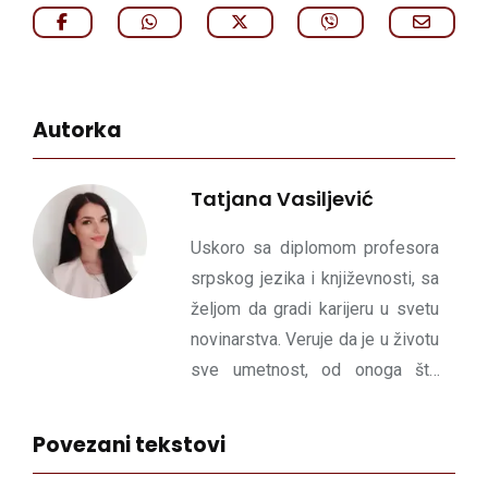
Autorka
Tatjana Vasiljević
Uskoro sa diplomom profesora
srpskog jezika i književnosti, sa
željom da gradi karijeru u svetu
novinarstva. Veruje da je u životu
sve umetnost, od onoga što
radiš i u šta veruješ do načina na
koji pišeš i sanjaš.
Povezani tekstovi