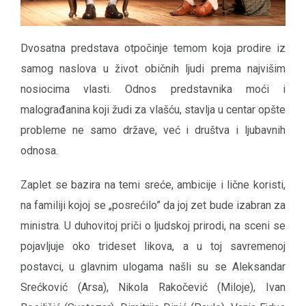
Dvosatna predstava otpočinje temom koja prodire iz
samog naslova u život običnih ljudi prema najvišim
nosiocima vlasti. Odnos predstavnika moći i
malograđanina koji žudi za vlašću, stavlja u centar opšte
probleme ne samo države, već i društva i ljubavnih
odnosa.
Zaplet se bazira na temi sreće, ambicije i lične koristi,
na familiji kojoj se „posrećilo” da joj zet bude izabran za
ministra. U duhovitoj priči o ljudskoj prirodi, na sceni se
pojavljuje oko trideset likova, a u toj savremenoj
postavci, u glavnim ulogama našli su se Aleksandar
Srećković (Arsa), Nikola Rakočević (Miloje), Ivan