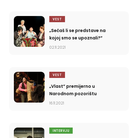
VEST
„Sećaš li se predstave na
kojoj smo se upoznali?”
02.11.2021
VEST
„Vlast” premijerno u
Narodnom pozorištu
16.11.2021
INTERVJU