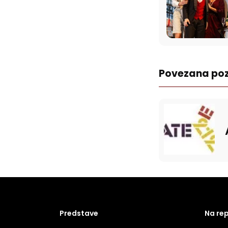
Povezana poz
Predstave
Na re