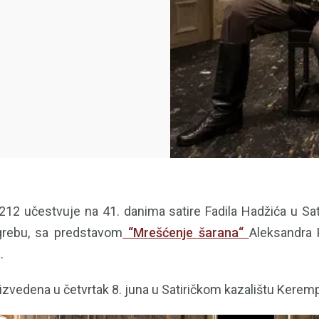
 212 učestvuje na 41. danima satire Fadila Hadžića u Sat
rebu, sa predstavom
“Mrešćenje šarana“
Aleksandra P
.
 izvedena u četvrtak 8. juna u Satiričkom kazalištu Kerem