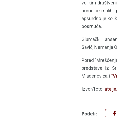
velikim društven
porodice malih g
apsurdno je kolik
posrnuća.
Glumački ansam
Savić, Nemanja Ol
Pored "Mrešćenja 
predstave iz Sr
Mladenovića, i
"V
Izvor/foto:
atelje
Podeli: