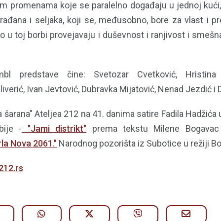
im promenama koje se paralelno događaju u jednoj kući
rađana i seljaka, koji se, međusobno, bore za vlast i pr
o u toj borbi provejavaju i duševnost i ranjivost i smeš
bl predstave čine: Svetozar Cvetković, Hristina 
iverić, Ivan Jevtović, Dubravka Mijatović, Nenad Jezdić i 
šarana" Ateljea 212 na 41. danima satire Fadila Hadžića 
bije -
"Jami distrikt"
prema tekstu Milene Bogavac 
rla Nova 2061."
Narodnog pozorišta iz Subotice u režiji Bo
212.rs