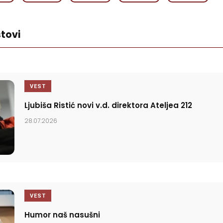
tovi
VEST
Ljubiša Ristić novi v.d. direktora Ateljea 212
28.07.2026
VEST
Humor naš nasušni