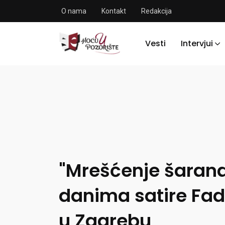
O nama
Kontakt
Redakcija
Vesti
Intervjui
"Mrešćenje šarana
danima satire Fad
u Zagrebu