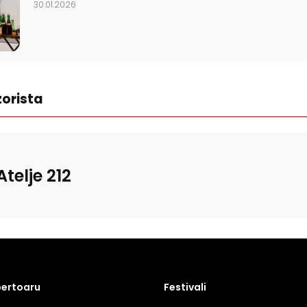
30.01.2026
orista
Atelje 212
pertoaru
Festivali