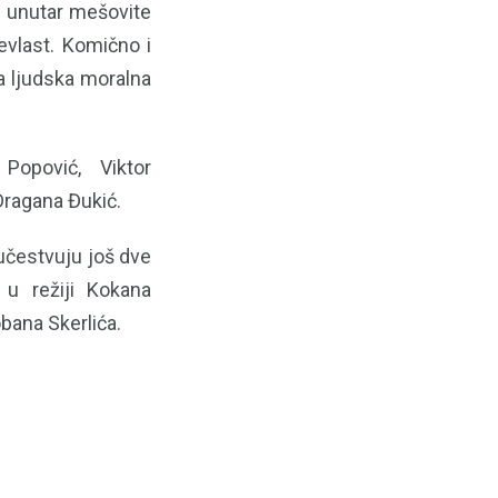
, unutar mešovite
evlast. Komično i
na ljudska moralna
Popović, Viktor
Dragana Đukić.
učestvuju još dve
u režiji Kokana
bana Skerlića.