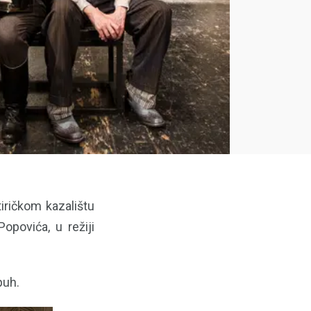
iričkom kazalištu
opovića, u režiji
puh.