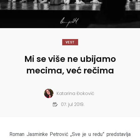
VEST
Mi se više ne ubijamo
mecima, već rečima
Katarina Đoković
07. jul 2019.
Roman Jasminke Petrović „Sve je u redu” predstavlja