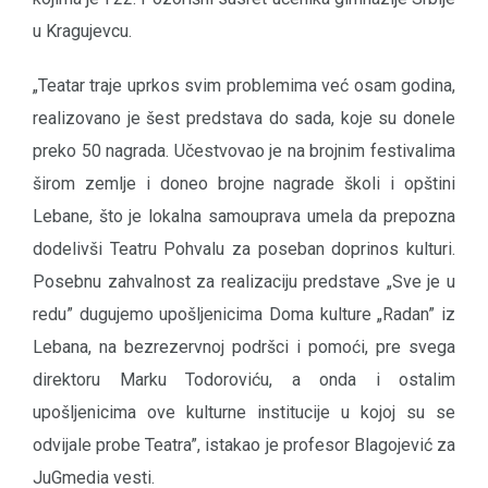
u Kragujevcu.
„Teatar traje uprkos svim problemima već osam godina,
realizovano je šest predstava do sada, koje su donele
preko 50 nagrada. Učestvovao je na brojnim festivalima
širom zemlje i doneo brojne nagrade školi i opštini
Lebane, što je lokalna samouprava umela da prepozna
dodelivši Teatru Pohvalu za poseban doprinos kulturi.
Posebnu zahvalnost za realizaciju predstave „Sve je u
redu” dugujemo upošljenicima Doma kulture „Radan” iz
Lebana, na bezrezervnoj podršci i pomoći, pre svega
direktoru Marku Todoroviću, a onda i ostalim
upošljenicima ove kulturne institucije u kojoj su se
odvijale probe Teatra”, istakao je profesor Blagojević za
JuGmedia vesti.