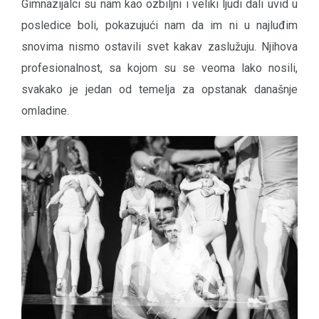
Gimnazijalci su nam kao ozbiljni i veliki ljudi dali uvid u
posledice boli, pokazujući nam da im ni u najluđim
snovima nismo ostavili svet kakav zaslužuju. Njihova
profesionalnost, sa kojom su se veoma lako nosili,
svakako je jedan od temelja za opstanak današnje
omladine.