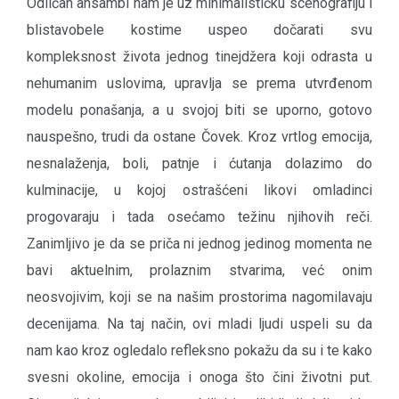
Odličan ansambl nam je uz minimalističku scenografiju i
blistavobele kostime uspeo dočarati svu
kompleksnost života jednog tinejdžera koji odrasta u
nehumanim uslovima, upravlja se prema utvrđenom
modelu ponašanja, a u svojoj biti se uporno, gotovo
nauspešno, trudi da ostane Čovek. Kroz vrtlog emocija,
nesnalaženja, boli, patnje i ćutanja dolazimo do
kulminacije, u kojoj ostrašćeni likovi omladinci
progovaraju i tada osećamo težinu njihovih reči.
Zanimljivo je da se priča ni jednog jedinog momenta ne
bavi aktuelnim, prolaznim stvarima, već onim
neosvojivim, koji se na našim prostorima nagomilavaju
decenijama. Na taj način, ovi mladi ljudi uspeli su da
nam kao kroz ogledalo refleksno pokažu da su i te kako
svesni okoline, emocija i onoga što čini životni put.