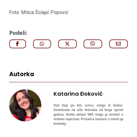
Foto: Milica Šolajić Popović
Podeli:
Autorka
Katarina Đoković
Vozi bajs po kiši, suncu, snegu ili košavi.
Volontirala na više festivala od broja njenih
godina. Koliko obilazi SNP, mogu je svrstati u
redovni repertoar. Pristalica humora u stand up
komediji.