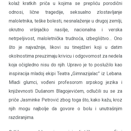
kolaž kratkih priča u kojima se prepliću porodični
odnosi, lične tragedije, seksualno zlostavljanje
maloletnika, teške bolesti, nesnalaženje u drugoj zemlji,
okrutno vršnjačko nasilje, nacionalna i verska
netrpeljivost, maloletnička trudnoća, izbeglištvo… Ono
što je najvažnije, likovi su tinejdžeri koji u datim
okolnostima preuzimaju krivicu i odgovornost za nedela
koja očigledno nisu do njih. Upravo je to poslužilo kao
inspiracija mladoj ekipi Teatra „Gimnazijalac” iz Lebana.
Mladi glumci, vođeni profesorom srpskog jezika i
književnosti Dušanom Blagojevićem, odlučili su se za
priče Jasminke Petrović zbog toga što, kako kažu, kroz
njih mogu najbolje da govore o bolu i unutrašnjim
razdiranjima.