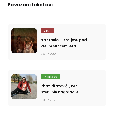
Povezani tekstovi
VEST
Na stanici u Kraljevu pod
vrelim suncem leta
26.06.2021
INTERVJU
Rifat Rifatović: „Pet
Sterijinih nagrada je
ozbiljan istorijski uspeh”
09.07.2021