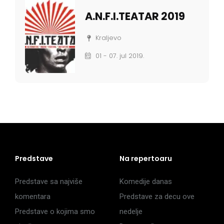
A.N.F.I.TEATAR 2019
Kraljevo
01 - 07. jul 2019.
Predstave
Na repertoaru
Predstave sa najviše
Komedije danas
komentara
Predstave za decu ove
Predstave o kojima smo
nedelje