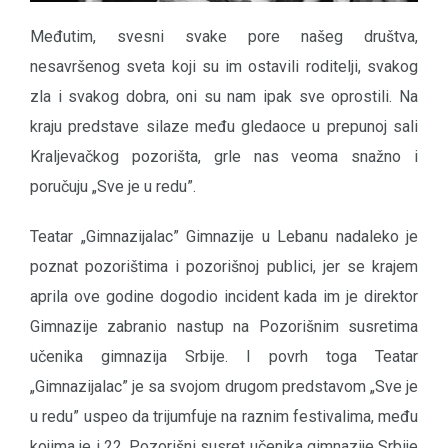
Međutim, svesni svake pore našeg društva,
nesavršenog sveta koji su im ostavili roditelji, svakog
zla i svakog dobra, oni su nam ipak sve oprostili. Na
kraju predstave silaze među gledaoce u prepunoj sali
Kraljevačkog pozorišta, grle nas veoma snažno i
poručuju „Sve je u redu”.
Teatar „Gimnazijalac” Gimnazije u Lebanu nadaleko je
poznat pozorištima i pozorišnoj publici, jer se krajem
aprila ove godine dogodio incident kada im je direktor
Gimnazije zabranio nastup na Pozorišnim susretima
učenika gimnazija Srbije. I povrh toga Teatar
„Gimnazijalac” je sa svojom drugom predstavom „Sve je
u redu” uspeo da trijumfuje na raznim festivalima, među
kojima je i 22. Pozorišni susret učenika gimnazije Srbije