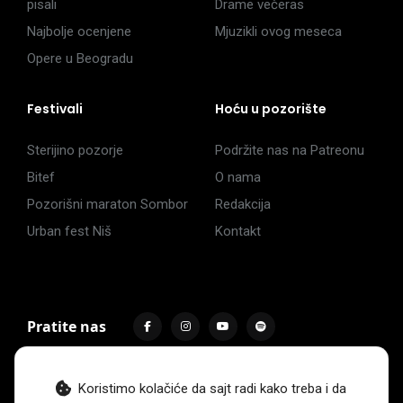
pisali
Drame večeras
Najbolje ocenjene
Mjuzikli ovog meseca
Opere u Beogradu
Festivali
Hoću u pozorište
Sterijino pozorje
Podržite nas na Patreonu
Bitef
O nama
Pozorišni maraton Sombor
Redakcija
Urban fest Niš
Kontakt
Pratite nas
Koristimo kolačiće da sajt radi kako treba i da