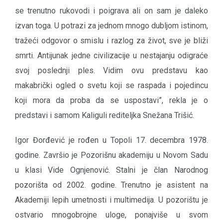
se trenutno rukovodi i poigrava ali on sam je daleko
izvan toga. U potrazi za jednom mnogo dubljom istinom,
tražeći odgovor o smislu i razlog za život, sve je bliži
smrti. Antijunak jedne civilizacije u nestajanju odigraće
svoj poslednji ples. Vidim ovu predstavu kao
makabrički ogled o svetu koji se raspada i pojedincu
koji mora da proba da se uspostavi”, rekla je o
predstavi i samom Kaliguli rediteljka Snežana Trišić.
Igor Đorđević je rođen u Topoli 17. decembra 1978.
godine. Završio je Pozorišnu akademiju u Novom Sadu
u klasi Vide Ognjenović. Stalni je član Narodnog
pozorišta od 2002. godine. Trenutno je asistent na
Akademiji lepih umetnosti i multimedija. U pozorištu je
ostvario mnogobrojne uloge, ponajviše u svom