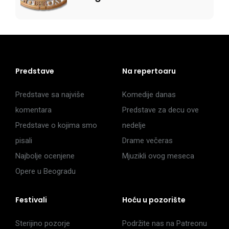
Predstave
Na repertoaru
Predstave sa najviše
Komedije danas
komentara
Predstave za decu ove
Predstave o kojima smo
nedelje
pisali
Drame večeras
Najbolje ocenjene
Mjuzikli ovog meseca
Opere u Beogradu
Festivali
Hoću u pozorište
Sterijino pozorje
Podržite nas na Patreonu