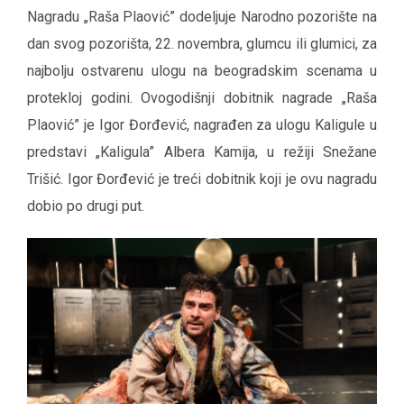
Nagradu „Raša Plaović” dodeljuje Narodno pozorište na
dan svog pozorišta, 22. novembra, glumcu ili glumici, za
najbolju ostvarenu ulogu na beogradskim scenama u
protekloj godini. Ovogodišnji dobitnik nagrade „Raša
Plaović” je Igor Đorđević, nagrađen za ulogu Kaligule u
predstavi „Kaligula” Albera Kamija, u režiji Snežane
Trišić. Igor Đorđević je treći dobitnik koji je ovu nagradu
dobio po drugi put.