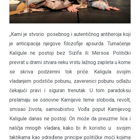
„Kami je stvorio posebnog i autentičnog antiheroja koji
je anticipacija njegove filozofije apsurda. Tumačenje
Kaligule ne postoji bez Sizifa ili Mersoa. Politički
prevrat u drami stvara neku vrstu lažnog zapleta u kome
se skriva podzemni tok priče. Kaligula svojim
vladanjem podstiče pobunu, zaverenici pobunu odlažu
čekajući pravi i siguran trenutak. U tom paradoksu
prelamaju se osnovne Kamijeve teme sloboda, revolt,
smisao života, samoubistvo. Vođa poput Kamijevog
Kaligule danas ne postoji. On može da preuzme lica i
naličja mnogih vladara, kako bi ih koristio u svojim
taktikama kao određene principe političke moći kojima