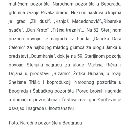
matičnom pozorištu, Narodnom pozorištu u Beogradu,
gde ima zvanje Prvaka drame. Neki od naslova u kojima
je igrao: „Zli dusi”, „Kanjoš Macedonović”,„Ribarske
svađe”, „Dan Krsto”, „Tišina treznih”... Na 52. Sterijinom
pozorju osvojio je nagradu iz Fonda „Darinka Dara
Čalenić” za najboljeg mladog glumca za ulogu Janka u
predstavi „Odumiranje”, dok je na 59. Sterijinom pozorju
osvojio Sterijinu nagradu za uloge Martina, Ričija i
Dejana u predstavi „Bizarno” Željka Hubača, u režiji
Snežane Trišić i koprodukciji Narodnog pozorišta u
Beogradu i Šabačkog pozorišta. Pored brojnih nagrada
u domaćim pozorištima i festivalima, Igor Đorđević je
osvajao i nagrade u inostranstvu.
Foto: Narodno pozorište u Beogradu