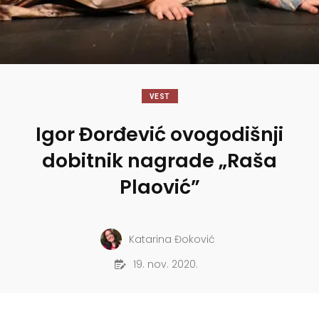
VEST
Igor Đorđević ovogodišnji
dobitnik nagrade „Raša
Plaović”
Katarina Đoković
19. nov. 2020.