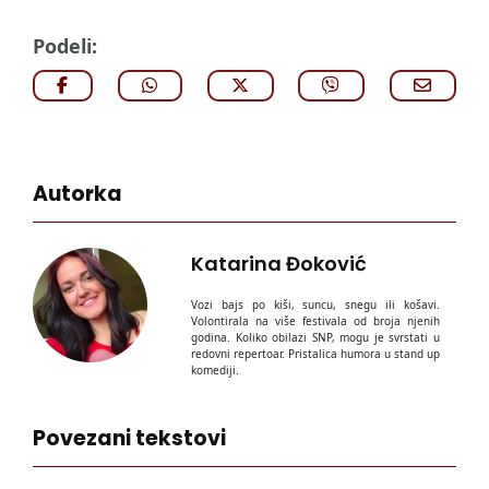
Podeli:
Autorka
Katarina Đoković
Vozi bajs po kiši, suncu, snegu ili košavi.
Volontirala na više festivala od broja njenih
godina. Koliko obilazi SNP, mogu je svrstati u
redovni repertoar. Pristalica humora u stand up
komediji.
Povezani tekstovi