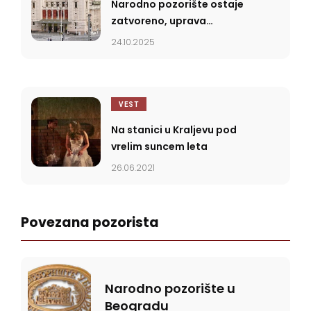
Narodno pozorište ostaje
zatvoreno, uprava
najavila gostovanja i u
24.10.2025
novembru i decembru
VEST
Na stanici u Kraljevu pod
vrelim suncem leta
26.06.2021
Povezana pozorista
Narodno pozorište u
Beogradu