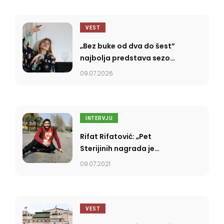
VEST
„Bez buke od dva do šest”
najbolja predstava sezone
2025/2026
09.07.2026
INTERVJU
Rifat Rifatović: „Pet
Sterijinih nagrada je
ozbiljan istorijski uspeh”
09.07.2021
VEST