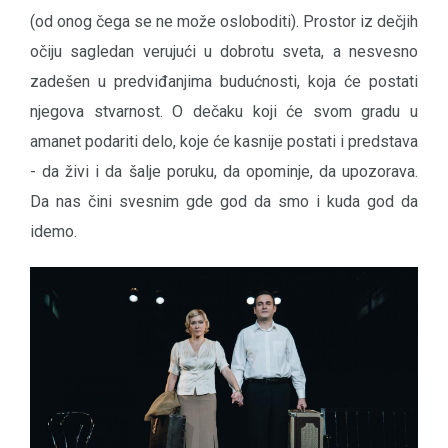
(od onog čega se ne može osloboditi). Prostor iz dečjih
očiju sagledan verujući u dobrotu sveta, a nesvesno
zadešen u predviđanjima budućnosti, koja će postati
njegova stvarnost. O dečaku koji će svom gradu u
amanet podariti delo, koje će kasnije postati i predstava
- da živi i da šalje poruku, da opominje, da upozorava.
Da nas čini svesnim gde god da smo i kuda god da
idemo.