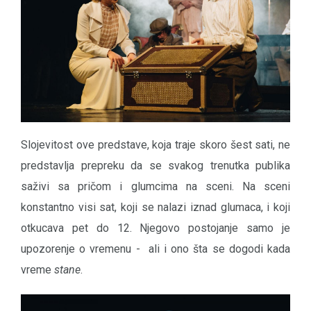
Slojevitost ove predstave, koja traje skoro šest sati, ne
predstavlja prepreku da se svakog trenutka publika
saživi sa pričom i glumcima na sceni. Na sceni
konstantno visi sat, koji se nalazi iznad glumaca, i koji
otkucava pet do 12. Njegovo postojanje samo je
upozorenje o vremenu - ali i ono šta se dogodi kada
vreme
stane
.