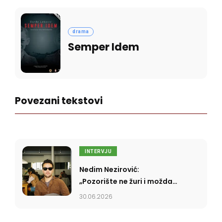
drama
Semper Idem
Povezani tekstovi
INTERVJU
Nedim Nezirović:
„Pozorište ne žuri i možda
se upravo u tome krije
30.06.2026
njegova moć”