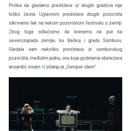
Prilika da gledamo predstave iz drugih gradova nije
toliko česta. Uglavnom predstave drugih pozorišta
otkrivamo tek na nekom pozorišnom festivalu u zemlji.
Zbog toga odlučismo da krenemo na put ka
severozapadu zemlje, ka Bačkoj i gradu Somboru.
Gledala sam nekoliko predstava iz somborskog
pozorišta, međutim jednu, onu koja godinama obeležava
ansambl, nisam. U pitanju je „Semper idem”.