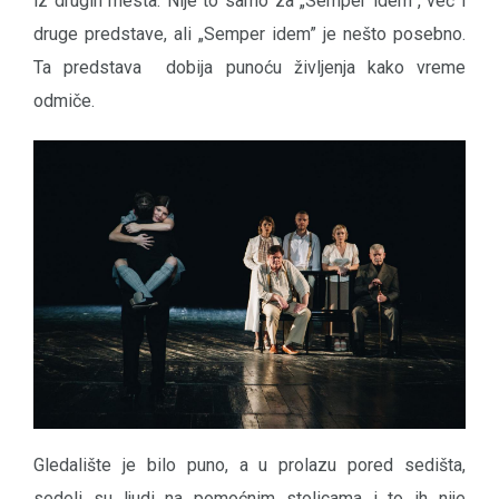
iz drugih mesta. Nije to samo za „Semper idem”, već i
druge predstave, ali „Semper idem” je nešto posebno.
Ta predstava dobija punoću življenja kako vreme
odmiče.
Gledalište je bilo puno, a u prolazu pored sedišta,
sedeli su ljudi na pomoćnim stolicama i to ih nije