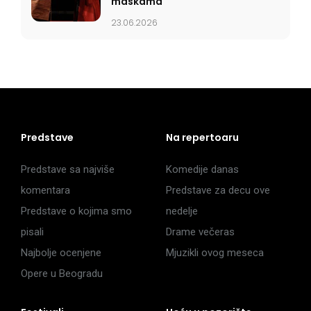
maskama
23.06.2026
Predstave
Na repertoaru
Predstave sa najviše
Komedije danas
komentara
Predstave za decu ove
Predstave o kojima smo
nedelje
pisali
Drame večeras
Najbolje ocenjene
Mjuzikli ovog meseca
Opere u Beogradu