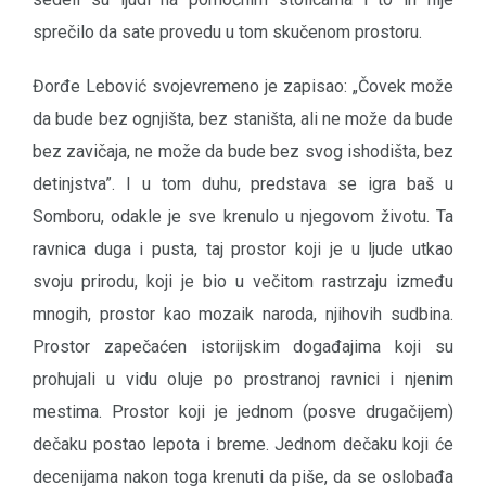
sprečilo da sate provedu u tom skučenom prostoru.
Đorđe Lebović svojevremeno je zapisao: „Čovek može
da bude bez ognjišta, bez staništa, ali ne može da bude
bez zavičaja, ne može da bude bez svog ishodišta, bez
detinjstva”. I u tom duhu, predstava se igra baš u
Somboru, odakle je sve krenulo u njegovom životu. Ta
ravnica duga i pusta, taj prostor koji je u ljude utkao
svoju prirodu, koji je bio u večitom rastrzaju između
mnogih, prostor kao mozaik naroda, njihovih sudbina.
Prostor zapečaćen istorijskim događajima koji su
prohujali u vidu oluje po prostranoj ravnici i njenim
mestima. Prostor koji je jednom (posve drugačijem)
dečaku postao lepota i breme. Jednom dečaku koji će
decenijama nakon toga krenuti da piše, da se oslobađa