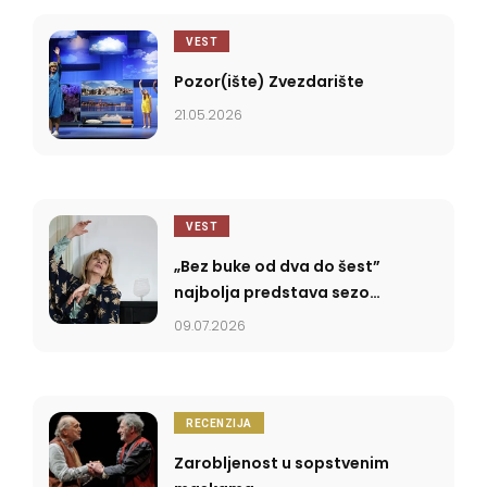
VEST
Pozor(ište) Zvezdarište
21.05.2026
VEST
„Bez buke od dva do šest”
najbolja predstava sezone
2025/2026
09.07.2026
RECENZIJA
Zarobljenost u sopstvenim