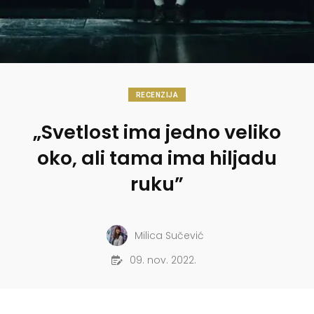
RECENZIJA
„Svetlost ima jedno veliko
oko, ali tama ima hiljadu
ruku”
Milica Sučević
09. nov. 2022.