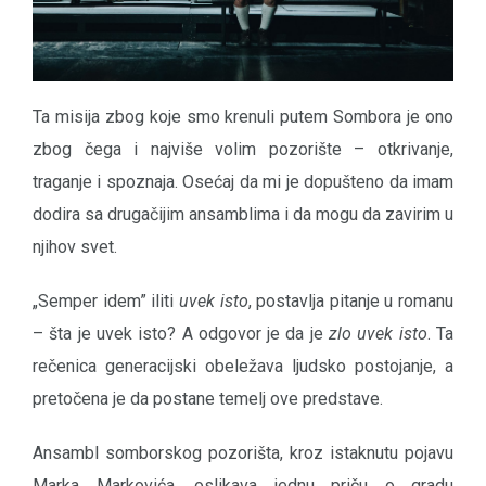
Ta misija zbog koje smo krenuli putem Sombora je ono
zbog čega i najviše volim pozorište – otkrivanje,
traganje i spoznaja. Osećaj da mi je dopušteno da imam
dodira sa drugačijim ansamblima i da mogu da zavirim u
njihov svet.
„Semper idem” iliti
uvek isto
, postavlja pitanje u romanu
– šta je uvek isto? A odgovor je da je
zlo uvek isto
. Ta
rečenica generacijski obeležava ljudsko postojanje, a
pretočena je da postane temelj ove predstave.
Ansambl somborskog pozorišta, kroz istaknutu pojavu
Marka Markovića, oslikava jednu priču o gradu