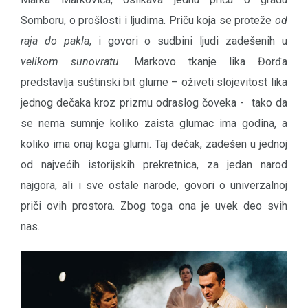
Somboru, o prošlosti i ljudima. Priču koja se proteže
od
raja do pakla
, i govori o sudbini ljudi zadešenih u
velikom sunovratu.
Markovo tkanje lika Đorđa
predstavlja suštinski bit glume – oživeti slojevitost lika
jednog dečaka kroz prizmu odraslog čoveka - tako da
se nema sumnje koliko zaista glumac ima godina, a
koliko ima onaj koga glumi. Taj dečak, zadešen u jednoj
od najvećih istorijskih prekretnica, za jedan narod
najgora, ali i sve ostale narode, govori o univerzalnoj
priči ovih prostora. Zbog toga ona je uvek deo svih
nas.