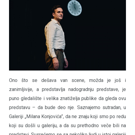
Ono što se dešava van scene, možda je još i
zanimljivije, a predstavlja nadogradnju predstave, je
puno gledalište i velika znatiželja publike da gleda ovu
predstavu – da bude deo nje. Saznajemo sutradan, u
Galeriji „Milana Konjovića”, da ne znaju koji smo po redu
koji su došli u galeriju, a da su prethodno veče bili na
predstavi. Susrećemo se sa nekoliko ljudi u istoj galeriji