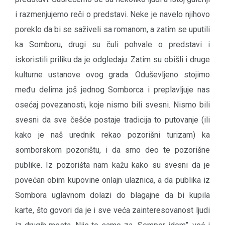
i razmenjujemo reči o predstavi. Neke je navelo njihovo
poreklo da bi se saživeli sa romanom, a zatim se uputili
ka Somboru, drugi su čuli pohvale o predstavi i
iskoristili priliku da je odgledaju. Zatim su obišli i druge
kulturne ustanove ovog grada. Oduševljeno stojimo
među delima još jednog Somborca i preplavljuje nas
osećaj povezanosti, koje nismo bili svesni. Nismo bili
svesni da sve češće postaje tradicija to putovanje (ili
kako je naš urednik rekao pozorišni turizam) ka
somborskom pozorištu, i da smo deo te pozorišne
publike. Iz pozorišta nam kažu kako su svesni da je
povećan obim kupovine onlajn ulaznica, a da publika iz
Sombora uglavnom dolazi do blagajne da bi kupila
karte, što govori da je i sve veća zainteresovanost ljudi