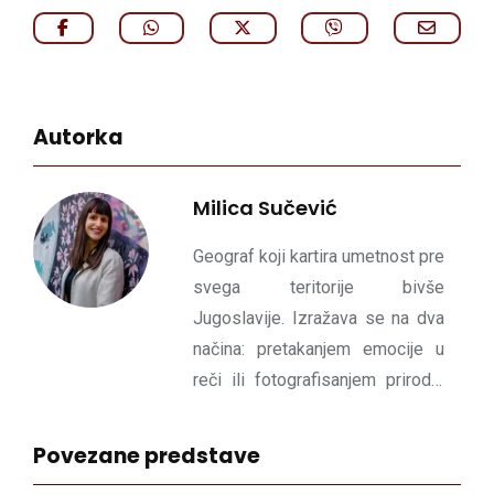
Autorka
Milica Sučević
Geograf koji kartira umetnost pre
svega teritorije bivše
Jugoslavije. Izražava se na dva
načina: pretakanjem emocije u
reči ili fotografisanjem prirode.
Izvrće dimenziju sadašnjosti u
korist poetičnog sutra.
Povezane predstave