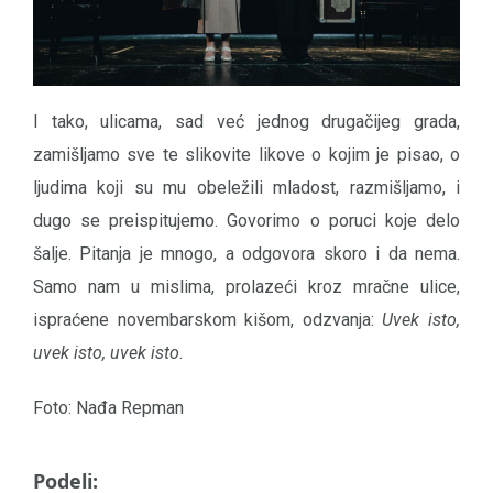
I tako, ulicama, sad već jednog drugačijeg grada,
zamišljamo sve te slikovite likove o kojim je pisao, o
ljudima koji su mu obeležili mladost, razmišljamo, i
dugo se preispitujemo. Govorimo o poruci koje delo
šalje. Pitanja je mnogo, a odgovora skoro i da nema.
Samo nam u mislima, prolazeći kroz mračne ulice,
ispraćene novembarskom kišom, odzvanja:
Uvek isto,
uvek isto, uvek isto
.
Foto: Nađa Repman
Podeli: