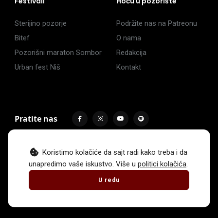
Festivali
Hoću u pozorište
Sterijino pozorje
Podržite nas na Patreonu
Bitef
O nama
Pozorišni maraton Sombor
Redakcija
Urban fest Niš
Kontakt
Pratite nas
Koristimo kolačiće da sajt radi kako treba i da
unapredimo vaše iskustvo. Više u
politici kolačića
.
Impressum
Politika privatnosti
Uslovi korišćenja
U redu
© 2017 -
2026
. Sva prava zadržava Hoću u pozorište.