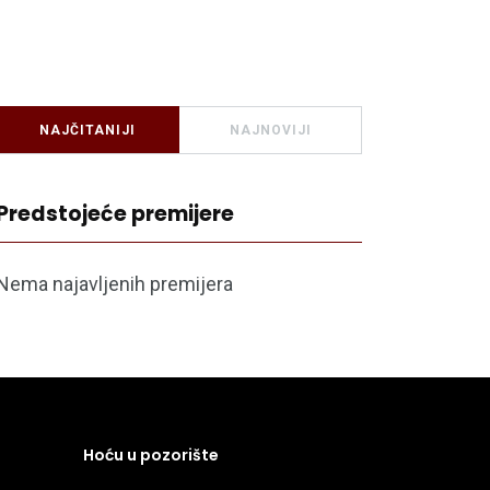
NAJČITANIJI
NAJNOVIJI
Predstojeće premijere
Nema najavljenih premijera
Hoću u pozorište