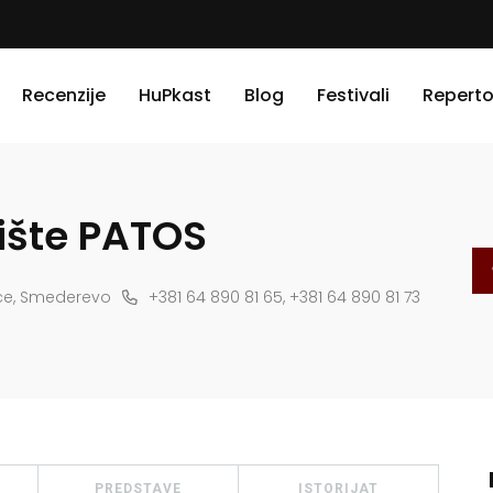
Recenzije
HuPkast
Blog
Festivali
Reperto
ište PATOS
ice, Smederevo
+381 64 890 81 65, +381 64 890 81 73
PREDSTAVE
ISTORIJAT