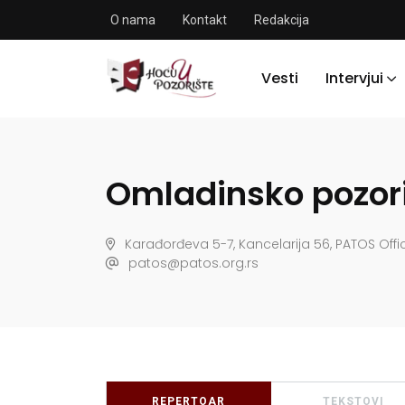
O nama
Kontakt
Redakcija
Vesti
Intervjui
Omladinsko pozor
Karađorđeva 5-7, Kancelarija 56, PATOS Off
patos@patos.org.rs
REPERTOAR
TEKSTOVI