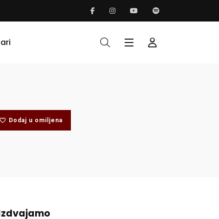
ari
Dodaj u omiljena
Izdvajamo