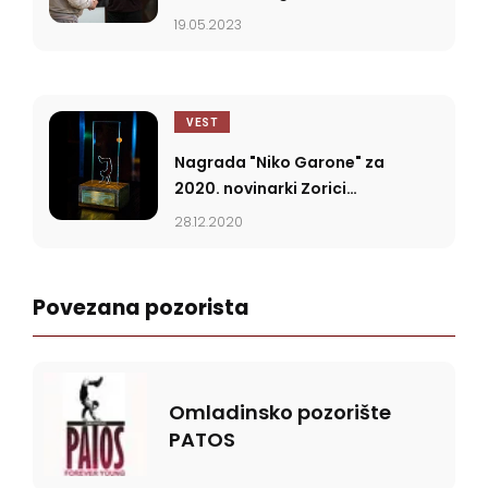
Garone
19.05.2023
VEST
Nagrada "Niko Garone" za
2020. novinarki Zorici
Dimitrijević
28.12.2020
Povezana pozorista
Omladinsko pozorište
PATOS