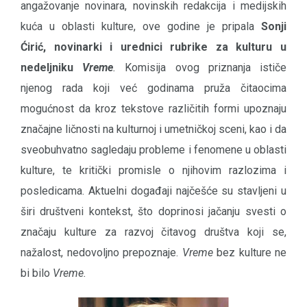
angažovanje novinara, novinskih redakcija i medijskih
kuća u oblasti kulture, ove godine je pripala
Sonji
Ćirić,
novinarki i urednici rubrike za kulturu u
nedeljniku
Vreme
.
Komisija ovog priznanja ističe
njenog rada koji već godinama pruža čitaocima
mogućnost da kroz tekstove različitih formi upoznaju
značajne ličnosti na kulturnoj i umetničkoj sceni, kao i da
sveobuhvatno sagledaju probleme i fenomene u oblasti
kulture, te kritički promisle o njihovim razlozima i
posledicama. Aktuelni događaji najčešće su stavljeni u
širi društveni kontekst, što doprinosi jačanju svesti o
značaju kulture za razvoj čitavog društva koji se,
nažalost, nedovoljno prepoznaje.
Vreme
bez kulture ne
bi bilo
Vreme.