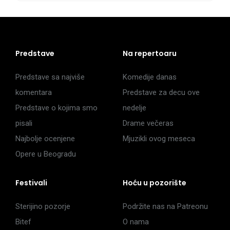
Predstave
Na repertoaru
Predstave sa najviše
Komedije danas
komentara
Predstave za decu ove
Predstave o kojima smo
nedelje
pisali
Drame večeras
Najbolje ocenjene
Mjuzikli ovog meseca
Opere u Beogradu
Festivali
Hoću u pozorište
Sterijino pozorje
Podržite nas na Patreonu
Bitef
O nama