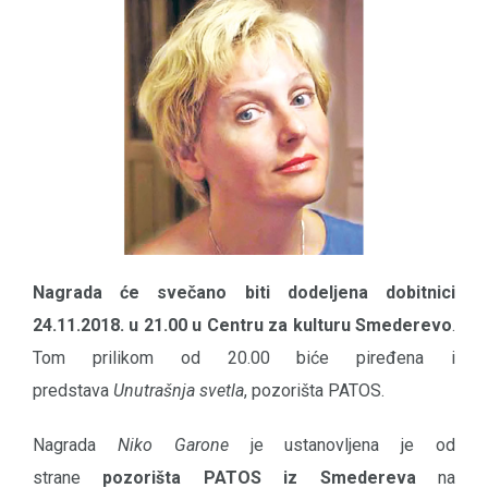
Nagrada će svečano biti dodeljena dobitnici
24.11.2018. u 21.00 u Centru za kulturu Smederevo
.
Tom prilikom od 20.00 biće piređena i
predstava
Unutrašnja svetla
, pozorišta PATOS.
Nagrada
Niko Garone
je ustanovljena je od
strane
pozorišta PATOS iz Smedereva
na