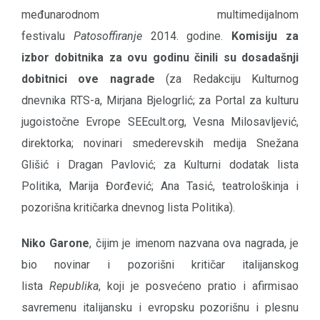
međunarodnom multimedijalnom
festivalu
Patosoffiranje
2014. godine.
Komisiju za
izbor dobitnika za ovu godinu činili su dosadašnji
dobitnici ove nagrade
(za Redakciju Kulturnog
dnevnika RTS-a, Mirjana Bjelogrlić; za Portal za kulturu
jugoistočne Evrope SEEcult.org, Vesna Milosavljević,
direktorka; novinari smederevskih medija Snežana
Glišić i Dragan Pavlović; za Kulturni dodatak lista
Politika, Marija Đorđević; Ana Tasić, teatrološkinja i
pozorišna kritičarka dnevnog lista Politika).
Niko Garone
, čijim je imenom nazvana ova nagrada, je
bio novinar i pozorišni kritičar italijanskog
lista
Republika
, koji je posvećeno pratio i afirmisao
savremenu italijansku i evropsku pozorišnu i plesnu