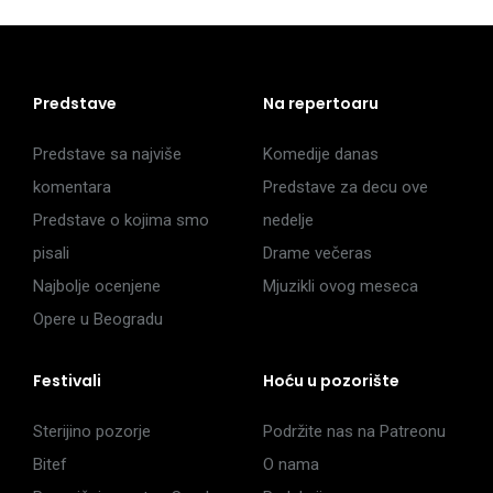
Predstave
Na repertoaru
Predstave sa najviše
Komedije danas
komentara
Predstave za decu ove
Predstave o kojima smo
nedelje
pisali
Drame večeras
Najbolje ocenjene
Mjuzikli ovog meseca
Opere u Beogradu
Festivali
Hoću u pozorište
Sterijino pozorje
Podržite nas na Patreonu
Bitef
O nama