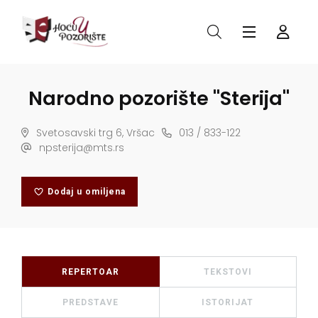
Narodno pozorište "Sterija"
Svetosavski trg 6, Vršac
013 / 833-122
npsterija@mts.rs
Dodaj u omiljena
REPERTOAR
TEKSTOVI
PREDSTAVE
ISTORIJAT