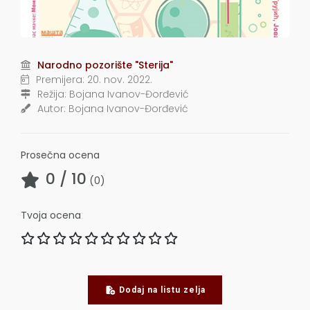
Narodno pozorište "Sterija"
Premijera:
20. nov. 2022.
Režija:
Bojana Ivanov-Đorđević
Autor:
Bojana Ivanov-Đorđević
Prosečna ocena
0
/ 10
(
0
)
Tvoja ocena
Dodaj na listu zelja