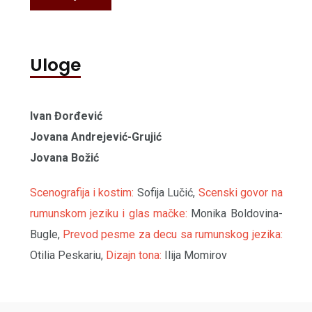
Uloge
Ivan Đorđević
Jovana Andrejević-Grujić
Jovana Božić
Scenografija i kostim:
Sofija Lučić,
Scenski govor na
rumunskom jeziku i glas mačke:
Monika Boldovina-
Bugle,
Prevod pesme za decu sa rumunskog jezika:
Otilia Peskariu,
Dizajn tona:
Ilija Momirov