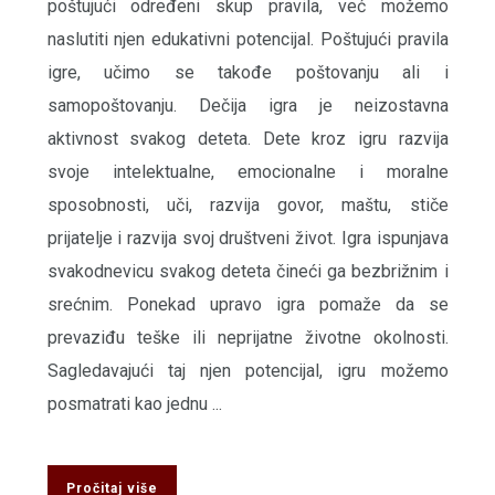
poštujući određeni skup pravila, već možemo
naslutiti njen edukativni potencijal. Poštujući pravila
igre, učimo se takođe poštovanju ali i
samopoštovanju. Dečija igra je neizostavna
aktivnost svakog deteta. Dete kroz igru razvija
svoje intelektualne, emocionalne i moralne
sposobnosti, uči, razvija govor, maštu, stiče
prijatelje i razvija svoj društveni život. Igra ispunjava
svakodnevicu svakog deteta čineći ga bezbrižnim i
srećnim. Ponekad upravo igra pomaže da se
prevaziđu teške ili neprijatne životne okolnosti.
Sagledavajući taj njen potencijal, igru možemo
posmatrati kao jednu ...
Pročitaj više