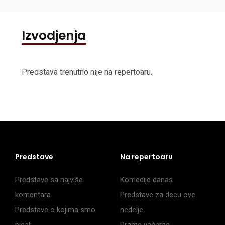
Izvodjenja
Predstava trenutno nije na repertoaru.
Predstave
Na repertoaru
Predstave sa najviše
Komedije danas
komentara
Predstave za decu ove
Predstave o kojima smo
nedelje