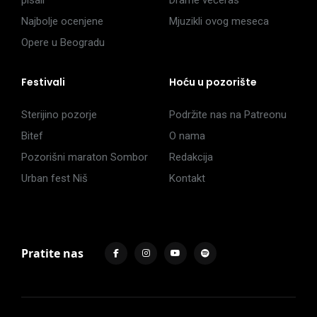
pisali
Drame večeras
Najbolje ocenjene
Mjuzikli ovog meseca
Opere u Beogradu
Festivali
Hoću u pozorište
Sterijino pozorje
Podržite nas na Patreonu
Bitef
O nama
Pozorišni maraton Sombor
Redakcija
Urban fest Niš
Kontakt
Pratite nas