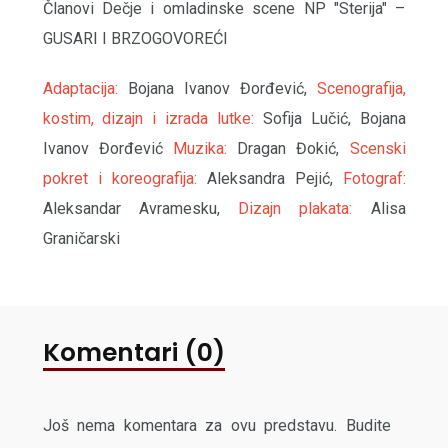
Članovi Dečje i omladinske scene NP "Sterija" –
GUSARI I BRZOGOVOREĆI
Adaptacija:
Bojana Ivanov Đorđević,
Scenografija,
kostim, dizajn i izrada lutke:
Sofija Lučić, Bojana
Ivanov Đorđević
Muzika:
Dragan Đokić,
Scenski
pokret i koreografija:
Aleksandra Pejić,
Fotograf:
Aleksandar Avramesku,
Dizajn plakata:
Alisa
Graničarski
Komentari (0)
Još nema komentara za ovu predstavu. Budite