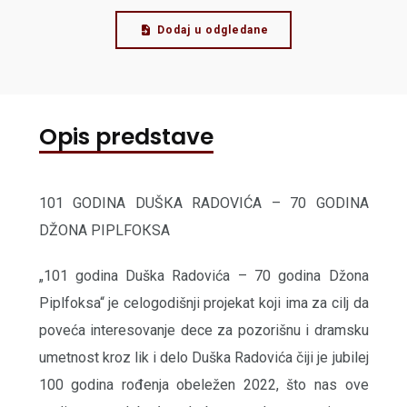
Dodaj u odgledane
Opis predstave
101 GODINA DUŠКA RADOVIĆA – 70 GODINA
DŽONA PIPLFOКSA
„101 godina Duška Radovića – 70 godina Džona
Piplfoksa“ je celogodišnji projekat koji ima za cilj da
poveća interesovanje dece za pozorišnu i dramsku
umetnost kroz lik i delo Duška Radovića čiji je jubilej
100 godina rođenja obeležen 2022, što nas ove