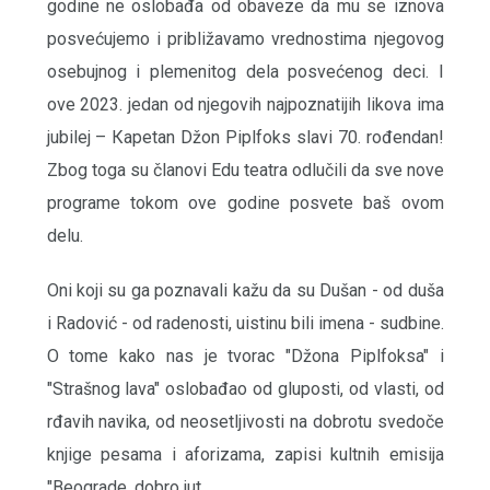
godine ne oslobađa od obaveze da mu se iznova
posvećujemo i približavamo vrednostima njegovog
osebujnog i plemenitog dela posvećenog deci. I
ove 2023. jedan od njegovih najpoznatijih likova ima
jubilej – Кapetan Džon Piplfoks slavi 70. rođendan!
Zbog toga su članovi Edu teatra odlučili da sve nove
programe tokom ove godine posvete baš ovom
delu.
Oni koji su ga poznavali kažu da su Dušan - od duša
i Radović - od radenosti, uistinu bili imena - sudbine.
O tome kako nas je tvorac "Džona Piplfoksa" i
"Strašnog lava" oslobađao od gluposti, od vlasti, od
rđavih navika, od neosetljivosti na dobrotu svedoče
knjige pesama i aforizama, zapisi kultnih emisija
"Beograde, dobro jut...