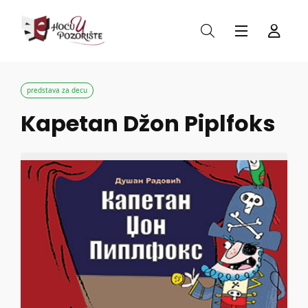
predstava za decu
Kapetan Džon Piplfoks