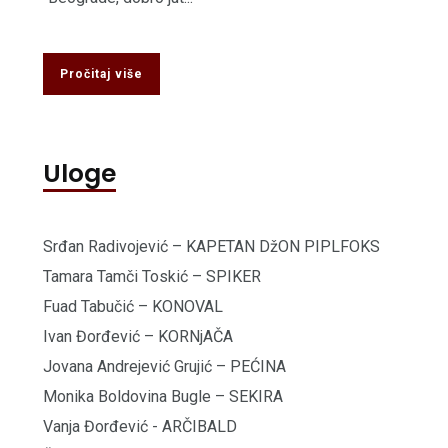
Pročitaj više
Uloge
Srđan Radivojević – KAPETAN DžON PIPLFOKS
Tamara Tamči Toskić – SPIKER
Fuad Tabučić – KONOVAL
Ivan Đorđević – KORNjAČA
Jovana Andrejević Grujić – PEĆINA
Monika Boldovina Bugle – SEKIRA
Vanja Đorđević - ARČIBALD