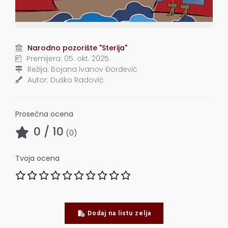
Narodno pozorište "Sterija"
Premijera:
05. okt. 2025.
Režija:
Bojana Ivanov Đorđević
Autor:
Duško Radović
Prosečna ocena
0
/ 10
(
0
)
Tvoja ocena
Dodaj na listu zelja