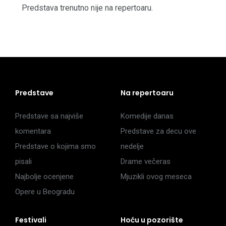
Predstava trenutno nije na repertoaru.
Predstave
Na repertoaru
Predstave sa najviše
Komedije danas
komentara
Predstave za decu ove
Predstave o kojima smo
nedelje
pisali
Drame večeras
Najbolje ocenjene
Mjuzikli ovog meseca
Opere u Beogradu
Festivali
Hoću u pozorište