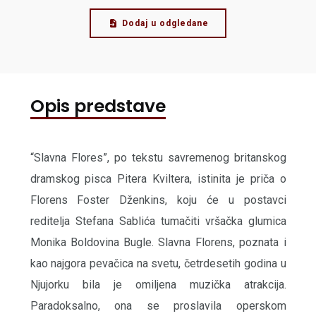
Dodaj u odgledane
Opis predstave
“Slavna Flores”, po tekstu savremenog britanskog
dramskog pisca Pitera Kviltera, istinita je priča o
Florens Foster Dženkins, koju će u postavci
reditelja Stefana Sablića tumačiti vršačka glumica
Monika Boldovina Bugle. Slavna Florens, poznata i
kao najgora pevačica na svetu, četrdesetih godina u
Njujorku bila je omiljena muzička atrakcija.
Paradoksalno, ona se proslavila operskom