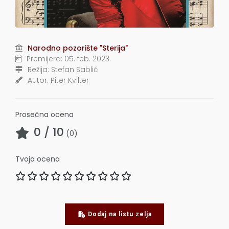
Narodno pozorište "Sterija"
Premijera:
05. feb. 2023.
Režija:
Stefan Sablić
Autor:
Piter Kvilter
Prosečna ocena
0
/ 10
(
0
)
Tvoja ocena
Dodaj na listu zelja