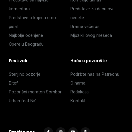
Predstave sa najviše
Komedije danas
komentara
Predstave za decu ove
Predstave o kojima smo
nedelje
pisali
Drame večeras
Najbolje ocenjene
Mjuzikli ovog meseca
Opere u Beogradu
Festivali
Hoću u pozorište
Sterijino pozorje
Podržite nas na Patreonu
Bitef
O nama
Pozorišni maraton Sombor
Redakcija
Urban fest Niš
Kontakt