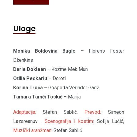
Uloge
Monika Boldovina Bugle
– Florens Foster
Dženkins
Darie Doklean
– Kozme Mek Mun
Otilia Peskariu
– Doroti
Korina Troća
– Gospođa Verinder Gadž
Tamara Tamči Toskić
– Marija
Adaptacija:
Stefan Sablić,
Prevod:
Simeon
Lazareanuv ,
Scenografija i kostim:
Sofija Lučić,
Muzički aranžman:
Stefan Sablić