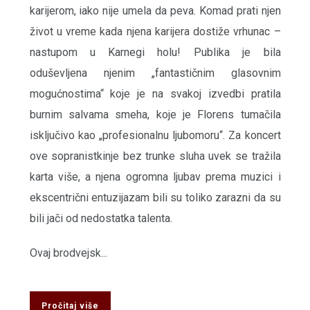
karijerom, iako nije umela da peva. Komad prati njen
život u vreme kada njena karijera dostiže vrhunac –
nastupom u Karnegi holu! Publika je bila
oduševljena njenim „fantastičnim glasovnim
mogućnostima“ koje je na svakoj izvedbi pratila
burnim salvama smeha, koje je Florens tumačila
isključivo kao „profesionalnu ljubomoru“. Za koncert
ove sopranistkinje bez trunke sluha uvek se tražila
karta više, a njena ogromna ljubav prema muzici i
ekscentrični entuzijazam bili su toliko zarazni da su
bili jači od nedostatka talenta.
Ovaj brodvejsk...
Pročitaj više