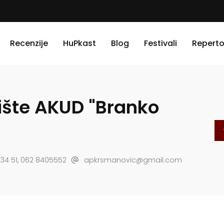
Recenzije
HuPkast
Blog
Festivali
Reperto
šte AKUD "Branko
1 34 51, 062 8405552
apkrsmanovic@gmail.com