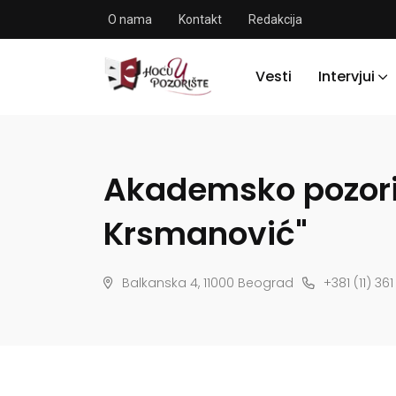
O nama
Kontakt
Redakcija
Vesti
Intervjui
Akademsko pozori
Krsmanović"
Balkanska 4, 11000 Beograd
+381 (11) 36