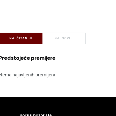
NAJČITANIJI
NAJNOVIJI
Predstojeće premijere
Nema najavljenih premijera
Hoću u pozorište