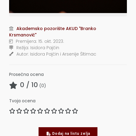
Akademsko pozorište AKUD "Branko
Krsmanović"
Premijera:
15. okt. 2023.
Režija:
Isidora Pajčin
Autor:
Isidora Pajčin i Arsenije Šltimac
Prosečna ocena
0
/ 10
(
0
)
Tvoja ocena
Dodaj na listu zelja