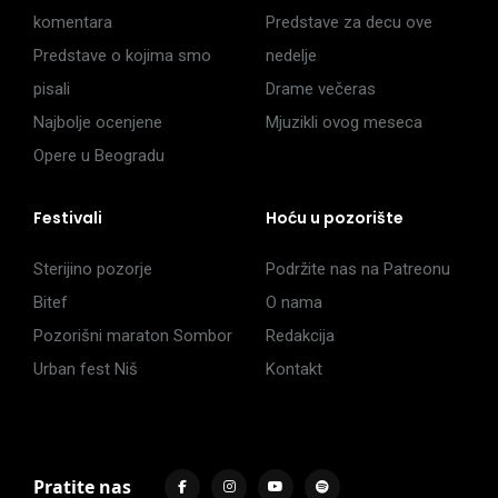
komentara
Predstave za decu ove
Predstave o kojima smo
nedelje
pisali
Drame večeras
Najbolje ocenjene
Mjuzikli ovog meseca
Opere u Beogradu
Festivali
Hoću u pozorište
Sterijino pozorje
Podržite nas na Patreonu
Bitef
O nama
Pozorišni maraton Sombor
Redakcija
Urban fest Niš
Kontakt
Pratite nas