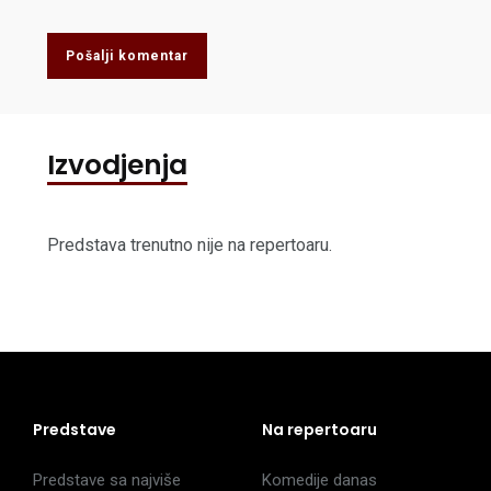
Pošalji komentar
Izvodjenja
Predstava trenutno nije na repertoaru.
Predstave
Na repertoaru
Predstave sa najviše
Komedije danas