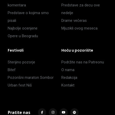
komentara
Predstave za decu ove
Predstave o kojima smo
nedelje
pisali
Drame večeras
Najbolje ocenjene
Mjuzikli ovog meseca
Opere u Beogradu
Festivali
Hoću u pozorište
Sterijino pozorje
Podržite nas na Patreonu
Bitef
O nama
Pozorišni maraton Sombor
Redakcija
Urban fest Niš
Kontakt
Pratite nas