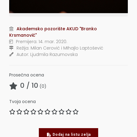
Akademsko pozorište AKUD "Branko
Krsmanović"
Premijera:
14. mar. 2020.
Režija:
Milan Cerović i MIhajlo Laptošević
Autor:
Ljudmila Razumovska
Prosečna ocena
0
/ 10
(
0
)
Tvoja ocena
Dodaj na listu zelja