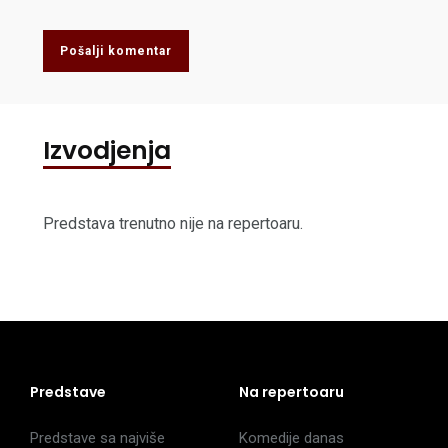
Pošalji komentar
Izvodjenja
Predstava trenutno nije na repertoaru.
Predstave
Na repertoaru
Predstave sa najviše
Komedije danas