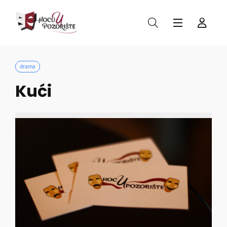
drama
Kući