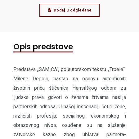
Dodaj u odgledane
Opis predstave
Predstava „SAMICA“, po autorskom tekstu „Trpele“
Milene Depolo, nastao na osnovu autentičnih
životnih priča štićenica Hensilškog odbora za
ljudska prava, govori o ženama žrtvama nasilja
partnerskih odnosa. U našoj inscenaciji četiri žene,
različitih profesija, socijalnog, ekonomskog i
obrazovnog nivoa, osuđene su na služenje
zatvorske kazne zbog ubistva partnera-