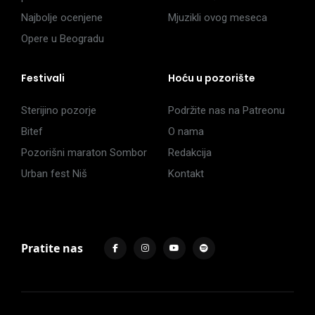
Najbolje ocenjene
Mjuzikli ovog meseca
Opere u Beogradu
Festivali
Hoću u pozorište
Sterijino pozorje
Podržite nas na Patreonu
Bitef
O nama
Pozorišni maraton Sombor
Redakcija
Urban fest Niš
Kontakt
Pratite nas