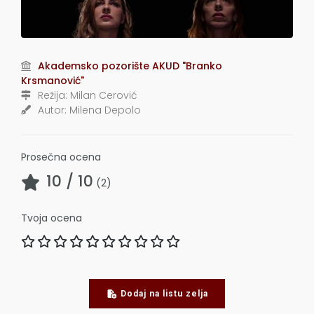
Akademsko pozorište AKUD "Branko
Krsmanović"
Režija:
Milan Cerović
Autor:
Milena Depolo
Prosečna ocena
10
/ 10
(
2
)
Tvoja ocena
Dodaj na listu zelja