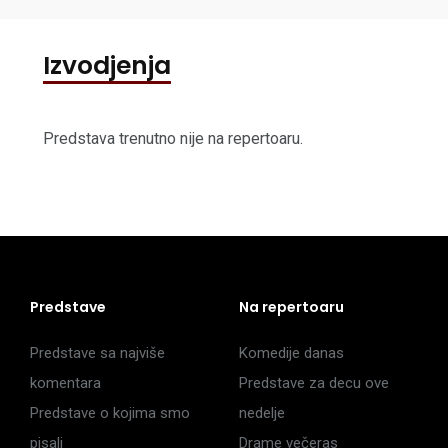
Izvodjenja
Predstava trenutno nije na repertoaru.
Predstave
Na repertoaru
Predstave sa najviše
Komedije danas
komentara
Predstave za decu ove
Predstave o kojima smo
nedelje
pisali
Drame večeras