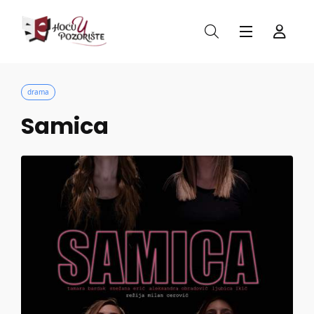
drama
Samica