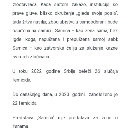
zlostavljača. Kada sistem zakaže, institucije se
prave gluve, blisko okruženje „gleda svoja posla“,
tada žrtva nasilja, zbog ubistva u samoodbrani, bude
osuđena na samicu. Samica – kao žena sama, bez
igde ikoga, napuštena i prepuštena samoj sebi;
Samica – kao zatvorska ćelija za služenje kazne
svirepih zločinaca.
U toku 2022. godine Srbija beleži 26 slučaja
femicida.
Do današnjeg dana, u 2023. godini zabeleženo je
22 femicida.
Predstava „Samica“ nije predstava za žene o
ženama.