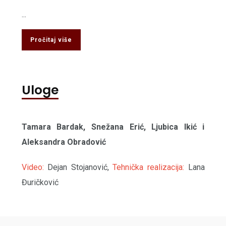
...
Pročitaj više
Uloge
Tamara Bardak, Snežana Erić, Ljubica Ikić i
Aleksandra Obradović
Video:
Dejan Stojanović,
Tehnička realizacija:
Lana
Đuričković