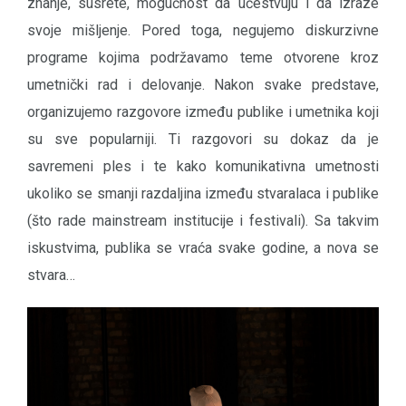
znanje, susrete, mogućnost da učestvuju i da izraze
svoje mišljenje. Pored toga, negujemo diskurzivne
programe kojima podržavamo teme otvorene kroz
umetnički rad i delovanje. Nakon svake predstave,
organizujemo razgovore između publike i umetnika koji
su sve popularniji. Ti razgovori su dokaz da je
savremeni ples i te kako komunikativna umetnosti
ukoliko se smanji razdaljina između stvaralaca i publike
(što rade mainstream institucije i festivali). Sa takvim
iskustvima, publika se vraća svake godine, a nova se
stvara…