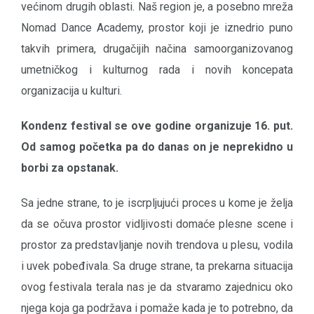
većinom drugih oblasti. Naš region je, a posebno mreža
Nomad Dance Academy, prostor koji je iznedrio puno
takvih primera, drugačijih načina samoorganizovanog
umetničkog i kulturnog rada i novih koncepata
organizacija u kulturi.
Kondenz festival se ove godine organizuje 16. put.
Od samog početka pa do danas on je neprekidno u
borbi za opstanak.
Sa jedne strane, to je iscrpljujući proces u kome je želja
da se očuva prostor vidljivosti domaće plesne scene i
prostor za predstavljanje novih trendova u plesu, vodila
i uvek pobeđivala. Sa druge strane, ta prekarna situacija
ovog festivala terala nas je da stvaramo zajednicu oko
njega koja ga podržava i pomaže kada je to potrebno, da