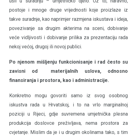
ušli u suradnju – umjetničko djelo. Uz to, naravno,
postoje i mnoge druge vrijednosti koje proizlaze iz
takve suradnje, kao naprimjer razmjena iskustava i ideja,
povezivanje sa drugim akterima na sceni, dobivanje
veće vidljivosti i dobivanje prilika za prezentaciju rada
nekoj većoj, drugoj ili novoj publici.
Po njenom mišljenju funkcionisanje i rad često su
zavisni od materijalnih uslova, odnosno
finansiranja i prostora, kao i administracije.
Konkretno mogu govoriti samo iz svog osobnog
iskustva rada u Hrvatskoj, i to na vrlo marginalnoj
poziciji u Rijeci, gdje suvremena umjetnička plesna
produkcija doslovce preživljava, nema prostora za
cvjetanje. Mislim da je i u drugim okolinama tako, s tim