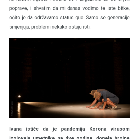
poprave, i shvatim da mi danas vodimo te iste bitke,
očito je da održavamo status quo. Samo se generacije
smjenjuju, problemi nekako ostaju isti.
Ivana ističe da je pandemija Korona virusom
izolovala umetnike na dve godine, donela brojne