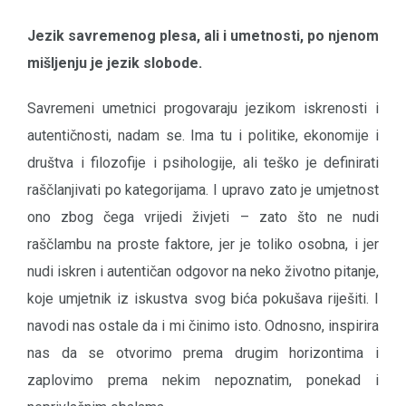
Jezik savremenog plesa, ali i umetnosti, po njenom
mišljenju je jezik slobode.
Savremeni umetnici progovaraju jezikom iskrenosti i
autentičnosti, nadam se. Ima tu i politike, ekonomije i
društva i filozofije i psihologije, ali teško je definirati
raščlanjivati po kategorijama. I upravo zato je umjetnost
ono zbog čega vrijedi živjeti – zato što ne nudi
raščlambu na proste faktore, jer je toliko osobna, i jer
nudi iskren i autentičan odgovor na neko životno pitanje,
koje umjetnik iz iskustva svog bića pokušava riješiti. I
navodi nas ostale da i mi činimo isto. Odnosno, inspirira
nas da se otvorimo prema drugim horizontima i
zaplovimo prema nekim nepoznatim, ponekad i