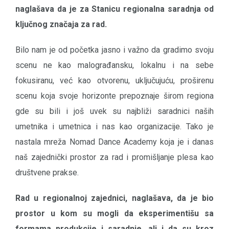
naglašava da je za Stanicu regionalna saradnja od
ključnog značaja za rad.
Bilo nam je od početka jasno i važno da gradimo svoju
scenu ne kao malograđansku, lokalnu i na sebe
fokusiranu, već kao otvorenu, uključujuću, proširenu
scenu koja svoje horizonte prepoznaje širom regiona
gde su bili i još uvek su najbliži saradnici naših
umetnika i umetnica i nas kao organizacije. Tako je
nastala mreža Nomad Dance Academy koja je i danas
naš zajednički prostor za rad i promišljanje plesa kao
društvene prakse.
Rad u regionalnoj zajednici, naglašava, da je bio
prostor u kom su mogli da eksperimentišu sa
formama produkcije i saradnje, ali i da su kroz