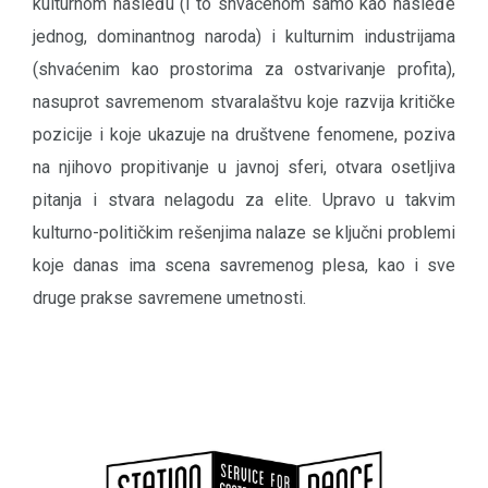
kulturnom nasleđu (i to shvaćenom samo kao nasleđe
jednog, dominantnog naroda) i kulturnim industrijama
(shvaćenim kao prostorima za ostvarivanje profita),
nasuprot savremenom stvaralaštvu koje razvija kritičke
pozicije i koje ukazuje na društvene fenomene, poziva
na njihovo propitivanje u javnoj sferi, otvara osetljiva
pitanja i stvara nelagodu za elite. Upravo u takvim
kulturno-političkim rešenjima nalaze se ključni problemi
koje danas ima scena savremenog plesa, kao i sve
druge prakse savremene umetnosti.