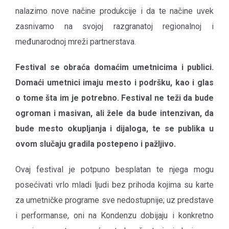
nalazimo nove načine produkcije i da te načine uvek
zasnivamo na svojoj razgranatoj regionalnoj i
međunarodnoj mreži partnerstava.
Festival se obraća domaćim umetnicima i publici.
Domaći umetnici imaju mesto i podršku, kao i glas
o tome šta im je potrebno. Festival ne teži da bude
ogroman i masivan, ali žele da bude intenzivan, da
bude mesto okupljanja i dijaloga, te se publika u
ovom slučaju gradila postepeno i pažljivo.
Ovaj festival je potpuno besplatan te njega mogu
posećivati vrlo mladi ljudi bez prihoda kojima su karte
za umetničke programe sve nedostupnije; uz predstave
i performanse, oni na Kondenzu dobijaju i konkretno