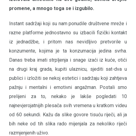
promene, a mnogo toga se i izgubilo.
Instant sadržaji koji su nam ponudile društvene mreže i
razne platforme jednostavno su izbacili fizički kontakt
iz jednadžbe, i pritom nas nevidljivo pretvorile u
konzumente, kojima je ta konzumacija jedina svrha.
Danas treba imati strpljenja i snage izaći iz kuće, otići
na drugi kraj grada, kupiti ulaznicu, sjediti sat-dva u
publici i izložiti se nekoj estetici i sadržaju koji zahtjeva
pažnju i mentalni i emotivni angažman. Postali smo
prelijeni za to, nekako je lakše pogledati 10
najnevjerojatnijih plesača svih vremena u kratkom videu
od 60 sekundi. Kažu da slike govore tisuću riječi, ali ja
bih neke od tih slika rado mijenjala za nekoliko riječi
razmjenjenih uživo.