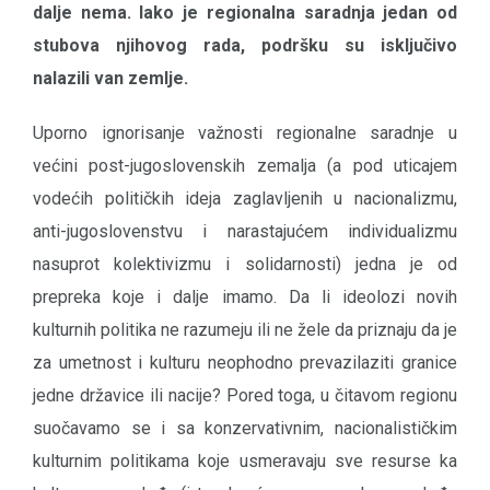
dalje nema. Iako je regionalna saradnja jedan od
stubova njihovog rada, podršku su isključivo
nalazili van zemlje.
Uporno ignorisanje važnosti regionalne saradnje u
većini post-jugoslovenskih zemalja (a pod uticajem
vodećih političkih ideja zaglavljenih u nacionalizmu,
anti-jugoslovenstvu i narastajućem individualizmu
nasuprot kolektivizmu i solidarnosti) jedna je od
prepreka koje i dalje imamo. Da li ideolozi novih
kulturnih politika ne razumeju ili ne žele da priznaju da je
za umetnost i kulturu neophodno prevazilaziti granice
jedne državice ili nacije? Pored toga, u čitavom regionu
suočavamo se i sa konzervativnim, nacionalističkim
kulturnim politikama koje usmeravaju sve resurse ka