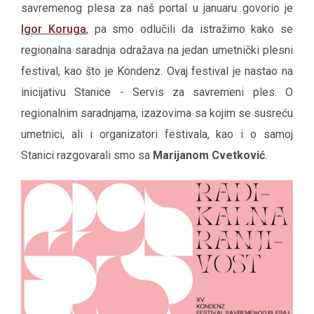
savremenog plesa za naš portal u januaru govorio je
Igor Koruga
, pa smo odlučili da istražimo kako se
regionalna saradnja odražava na jedan umetnički plesni
festival, kao što je Kondenz. Ovaj festival je nastao na
inicijativu Stanice - Servis za savremeni ples. O
regionalnim saradnjama, izazovima sa kojim se susreću
umetnici, ali i organizatori festivala, kao i o samoj
Stanici razgovarali smo sa
Marijanom Cvetković
.