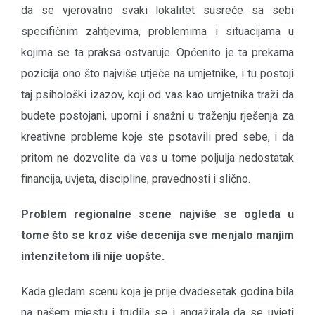
da se vjerovatno svaki lokalitet susreće sa sebi
specifičnim zahtjevima, problemima i situacijama u
kojima se ta praksa ostvaruje. Općenito je ta prekarna
pozicija ono što najviše utječe na umjetnike, i tu postoji
taj psihološki izazov, koji od vas kao umjetnika traži da
budete postojani, uporni i snažni u traženju rješenja za
kreativne probleme koje ste psotavili pred sebe, i da
pritom ne dozvolite da vas u tome poljulja nedostatak
financija, uvjeta, discipline, pravednosti i slično.
Problem regionalne scene najviše se ogleda u
tome što se kroz više decenija sve menjalo manjim
intenzitetom ili nije uopšte.
Kada gledam scenu koja je prije dvadesetak godina bila
na našem mjestu i trudila se i angažirala da se uvjeti