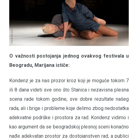
O važnosti postojanja jednog ovakvog festivala u
Beogradu, Marijana ističe:
Kondenz je za nas prozor kroz koji je moguće tokom 7
ili 8 dana videti sve ono što Stanica i nezavisna plesna
scena rade tokom godine, sve dobre rezultate našeg
rada, ali i brige i probleme koje delimo zbog nedostatka
adekvatne podrške i prostora za rad. Kondenz vidimo i
kao argument da se beogradskoj plesnoj sceni konačno
nađe adekvatan prostor za dostojanstven rad, a publici