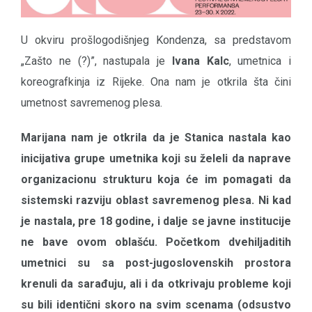
U okviru prošlogodišnjeg Kondenza, sa predstavom
„Zašto ne (?)”, nastupala je
Ivana Kalc
, umetnica i
koreografkinja iz Rijeke. Ona nam je otkrila šta čini
umetnost savremenog plesa.
Marijana nam je otkrila da je Stanica nastala kao
inicijativa grupe umetnika koji su želeli da naprave
organizacionu strukturu koja će im pomagati da
sistemski razviju oblast savremenog plesa. Ni kad
je nastala, pre 18 godine, i dalje se javne institucije
ne bave ovom oblašću. Početkom dvehiljaditih
umetnici su sa post-jugoslovenskih prostora
krenuli da sarađuju, ali i da otkrivaju probleme koji
su bili identični skoro na svim scenama (odsustvo