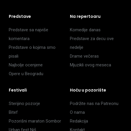
Predstave
Na repertoaru
Predstave sa najviše
Komedije danas
komentara
Predstave za decu ove
Predstave o kojima smo
nedelje
pisali
Drame večeras
Najbolje ocenjene
Mjuzikli ovog meseca
Opere u Beogradu
Festivali
Hoću u pozorište
Sterijino pozorje
Podržite nas na Patreonu
Bitef
O nama
Pozorišni maraton Sombor
Redakcija
Urban fest Niš
Kontakt