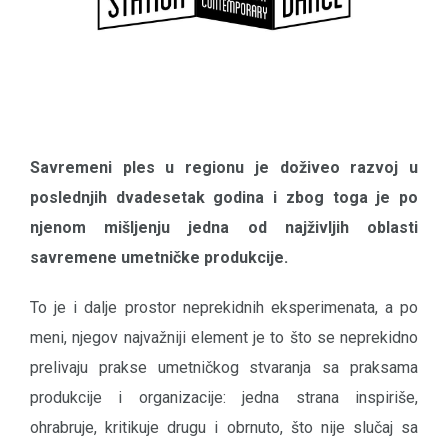
Savremeni ples u regionu je doživeo razvoj u
poslednjih dvadesetak godina i zbog toga je po
njenom mišljenju jedna od najživljih oblasti
savremene umetničke produkcije.
To je i dalje prostor neprekidnih eksperimenata, a po
meni, njegov najvažniji element je to što se neprekidno
prelivaju prakse umetničkog stvaranja sa praksama
produkcije i organizacije: jedna strana inspiriše,
ohrabruje, kritikuje drugu i obrnuto, što nije slučaj sa