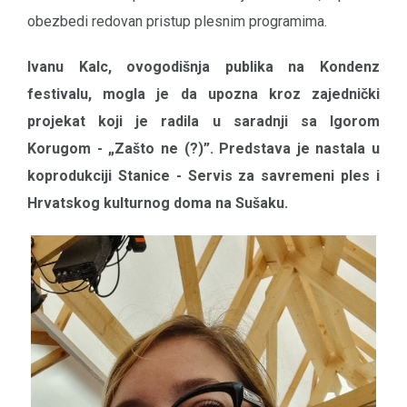
obezbedi redovan pristup plesnim programima.
Ivanu Kalc, ovogodišnja publika na Kondenz
festivalu, mogla je da upozna kroz zajednički
projekat koji je radila u saradnji sa Igorom
Korugom - „Zašto ne (?)”. Predstava je nastala u
koprodukciji Stanice - Servis za savremeni ples i
Hrvatskog kulturnog doma na Sušaku.