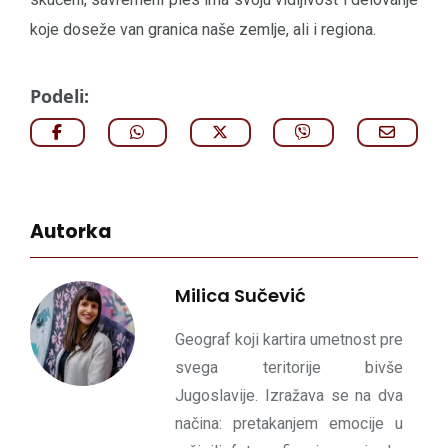
koje doseže van granica naše zemlje, ali i regiona.
Podeli:
Autorka
Milica Sučević
Geograf koji kartira umetnost pre
svega teritorije bivše
Jugoslavije. Izražava se na dva
načina: pretakanjem emocije u