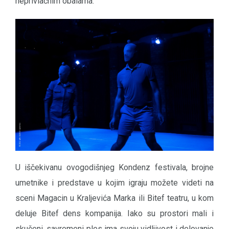
neprivlačnim obalama.
U iščekivanu ovogodišnjeg Kondenz festivala, brojne
umetnike i predstave u kojim igraju možete videti na
sceni Magacin u Kraljevića Marka ili Bitef teatru, u kom
deluje Bitef dens kompanija. Iako su prostori mali i
skučeni, savremeni ples ima svoju vidljivost i delovanje