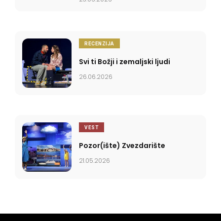
RECENZIJA
Svi ti Božji i zemaljski ljudi
26.06.2026
VEST
Pozor(ište) Zvezdarište
21.05.2026