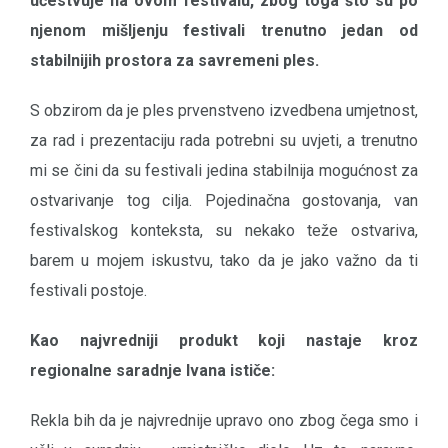
učestvuje na ovom festivalu, zbog toga što su po
njenom mišljenju festivali trenutno jedan od
stabilnijih prostora za savremeni ples.
S obzirom da je ples prvenstveno izvedbena umjetnost,
za rad i prezentaciju rada potrebni su uvjeti, a trenutno
mi se čini da su festivali jedina stabilnija mogućnost za
ostvarivanje tog cilja. Pojedinačna gostovanja, van
festivalskog konteksta, su nekako teže ostvariva,
barem u mojem iskustvu, tako da je jako važno da ti
festivali postoje.
Kao najvredniji produkt koji nastaje kroz
regionalne saradnje Ivana ističe:
Rekla bih da je najvrednije upravo ono zbog čega smo i