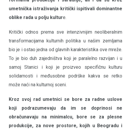
umetnička istraživanja kritički ispitivali dominantne
oblike rada u polju kultur
e.
Kritički odnos prema sve intenzivnijim neoliberalnim
transformacijama kulturnih politika u našim zemljama
bio je i ostao jedna od glavnih karakteristika ove mreže.
To je bio duh zajedništva koji je paralelno razvijan i u
samoj Stanici i koji je proizveo specifičnu kulturu
solidarnosti i međusobne podrške kakva se retko
može naći na kulturnoj sceni.
Kroz svoj rad umetnici se bore za radne uslove
koji podrazumevaju da im se doprinosi ne
obračunavaju na minimalcu, bore se za plesne
produkcije, za nove prostore, kojih u Beogradu i