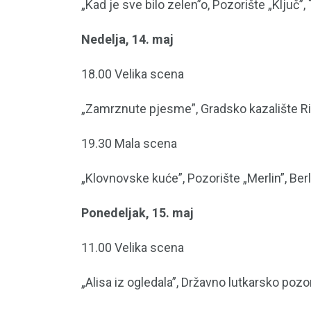
„Kad je sve bilo zelen”o, Pozorište „Ključ”, T
Nedelja, 14. maj
18.00 Velika scena
„Zamrznute pjesme”, Gradsko kazalište Ri
19.30 Mala scena
„Klovnovske kuće”, Pozorište „Merlin”, Be
Ponedeljak, 15. maj
11.00 Velika scena
„Alisa iz ogledala”, Državno lutkarsko poz