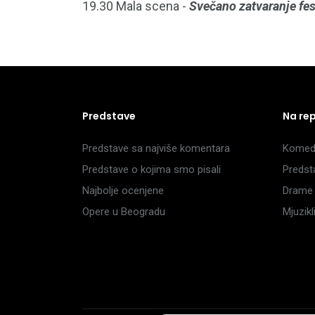
19.30 Mala scena -
Svečano zatvaranje fes
Predstave
Na re
Predstave sa najviše komentara
Komedi
Predstave o kojima smo pisali
Predst
Najbolje ocenjene
Drame 
Opere u Beogradu
Mjuzik