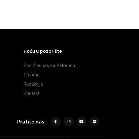
Hoću u pozorište
Podržite nas na Patreonu
O nama
Redakcija
Kontakt
Pratite nas