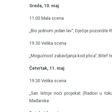
Sreda, 10. maj
11.00 Mala scena
„Bio jednom jedan lav”, Dječije pozorište
19.30 Velika scena
„Mogućnost zabavljanja kod ptica”, Bitef te
Četvrtak, 11. maj
19.30 Velika scena
„San letnje noći projekat (Radovi u tok
Mađarska