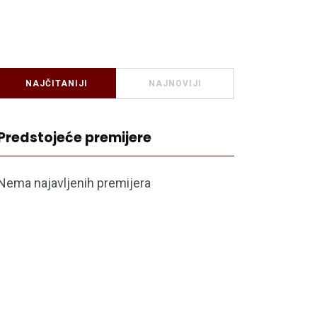
NAJČITANIJI
NAJNOVIJI
Predstojeće premijere
Nema najavljenih premijera