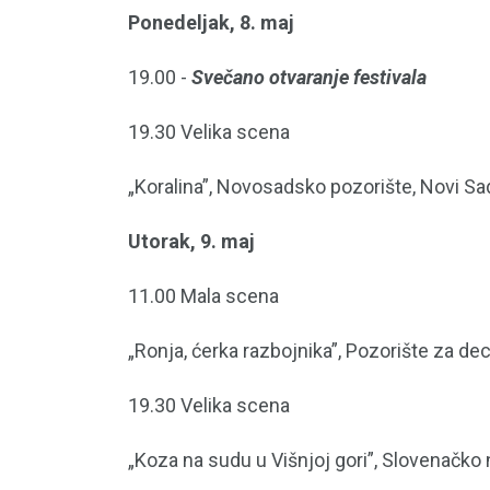
Ponedeljak, 8. maj
19.00 -
Svečano otvaranje festivala
19.30 Velika scena
„Koralina”, Novosadsko pozorište, Novi Sad
Utorak, 9. maj
11.00 Mala scena
„Ronja, ćerka razbojnika”, Pozorište za de
19.30 Velika scena
„Koza na sudu u Višnjoj gori”, Slovenačko 