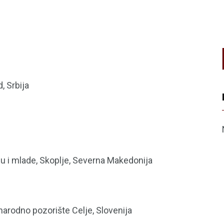
, Srbija
cu i mlade, Skoplje, Severna Makedonija
narodno pozorište Celje, Slovenija