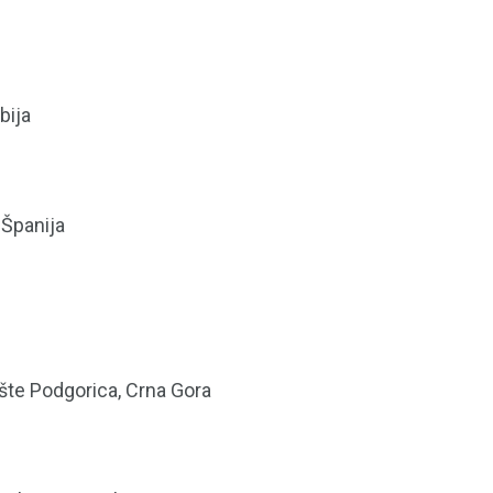
bija
 Španija
šte Podgorica, Crna Gora