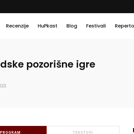
Recenzije
HuPkast
Blog
Festivali
Reperto
dske pozorišne igre
023.
PROGRAM
TEKSTOVI