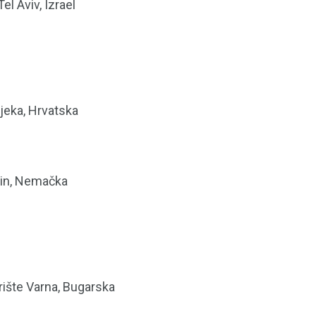
el Aviv, Izrael
jeka, Hrvatska
rlin, Nemačka
orište Varna, Bugarska