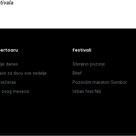
tivala
pertoaru
Festivali
je danas
Sterijino pozorje
ave za decu ove nedelje
Bitef
večeras
Pozorišni maraton Sombor
li ovog meseca
Urban fest Niš