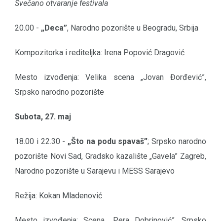
Svečano otvaranje festivala
20.00 -
„Deca”
, Narodno pozorište u Beogradu, Srbija
Kompozitorka i rediteljka: Irena Popović Dragović
Mesto izvođenja: Velika scena „Jovan Đorđević”,
Srpsko narodno pozorište
Subota, 27. maj
18.00 i 22.30 -
„Što na podu spavaš”
; Srpsko narodno
pozorište Novi Sad, Gradsko kazalište „Gavela” Zagreb,
Narodno pozorište u Sarajevu i MESS Sarajevo
Režija: Kokan Mladenović
Mesto izvođenja: Scena „Pera Dobrinović”, Srpsko