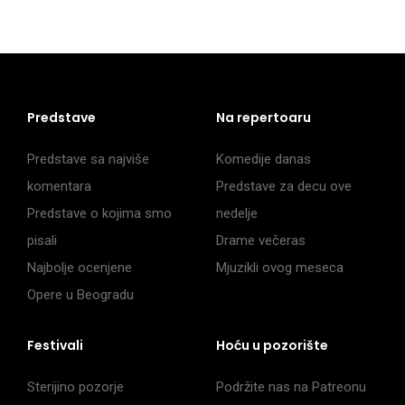
Predstave
Na repertoaru
Predstave sa najviše
Komedije danas
komentara
Predstave za decu ove
Predstave o kojima smo
nedelje
pisali
Drame večeras
Najbolje ocenjene
Mjuzikli ovog meseca
Opere u Beogradu
Festivali
Hoću u pozorište
Sterijino pozorje
Podržite nas na Patreonu