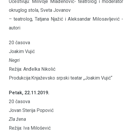
Učestvuju: Milivoje Mlađenović- teatrolog i moderator
okruglog stola, Sveta Jovanov
– teatrolog, Tatjana Njažić i Aleksandar Milosavljević -
autori
20 časova
Joakim Vujić
Negri
Režija: Anđelka Nikolić
Produkcija:Кnjaževsko srpski teatar „Joakim Vujić“
Petak, 22.11.2019.
20 časova
Jovan Sterija Popović
Zla žena
Režija: Iva Milošević