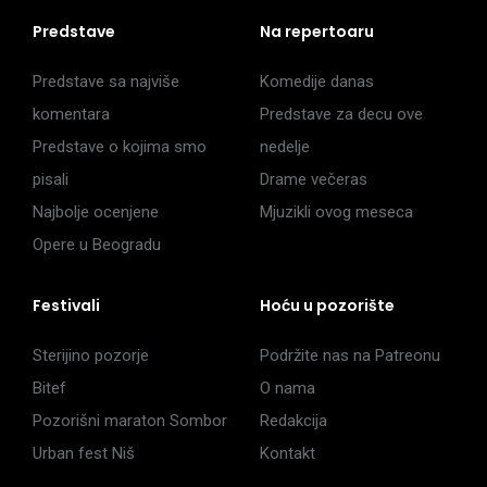
Predstave
Na repertoaru
Predstave sa najviše
Komedije danas
komentara
Predstave za decu ove
Predstave o kojima smo
nedelje
pisali
Drame večeras
Najbolje ocenjene
Mjuzikli ovog meseca
Opere u Beogradu
Festivali
Hoću u pozorište
Sterijino pozorje
Podržite nas na Patreonu
Bitef
O nama
Pozorišni maraton Sombor
Redakcija
Urban fest Niš
Kontakt