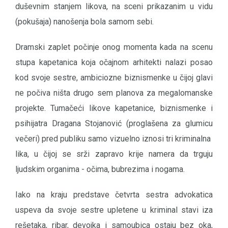
duševnim stanjem likova, na sceni prikazanim u vidu
(pokušaja) nanošenja bola samom sebi.
Dramski zaplet počinje onog momenta kada na scenu
stupa kapetanica koja očajnom arhitekti nalazi posao
kod svoje sestre, ambiciozne biznismenke u čijoj glavi
ne počiva ništa drugo sem planova za megalomanske
projekte. Tumačeći likove kapetanice, biznismenke i
psihijatra Dragana Stojanović (proglašena za glumicu
večeri) pred publiku samo vizuelno iznosi tri kriminalna
lika, u čijoj se srži zapravo krije namera da trguju
ljudskim organima - očima, bubrezima i nogama.
Iako na kraju predstave četvrta sestra advokatica
uspeva da svoje sestre upletene u kriminal stavi iza
rešetaka, ribar, devojka i samoubica ostaju bez oka,