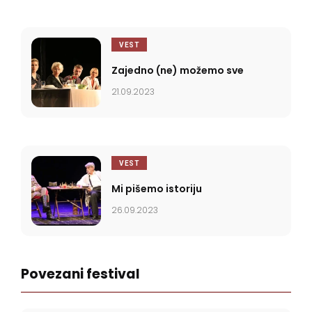
VEST
Zajedno (ne) možemo sve
21.09.2023
VEST
Mi pišemo istoriju
26.09.2023
Povezani festival