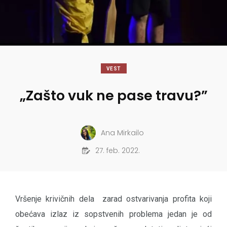
VEST
„Zašto vuk ne pase travu?”
Ana Mirkailo
27. feb. 2022.
Vršenje krivičnih dela zarad ostvarivanja profita koji
obećava izlaz iz sopstvenih problema jedan je od