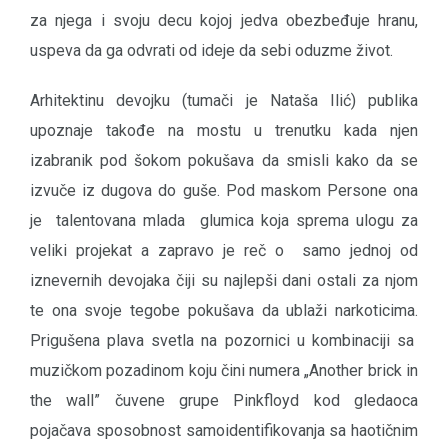
za njega i svoju decu kojoj jedva obezbeđuje hranu,
uspeva da ga odvrati od ideje da sebi oduzme život.
Arhitektinu devojku (tumači je Nataša Ilić) publika
upoznaje takođe na mostu u trenutku kada njen
izabranik pod šokom pokušava da smisli kako da se
izvuče iz dugova do guše. Pod maskom Persone ona
je talentovana mlada glumica koja sprema ulogu za
veliki projekat a zapravo je reč o samo jednoj od
iznevernih devojaka čiji su najlepši dani ostali za njom
te ona svoje tegobe pokušava da ublaži narkoticima.
Prigušena plava svetla na pozornici u kombinaciji sa
muzičkom pozadinom koju čini numera „Another brick in
the wall” čuvene grupe Pinkfloyd kod gledaoca
pojačava sposobnost samoidentifikovanja sa haotičnim