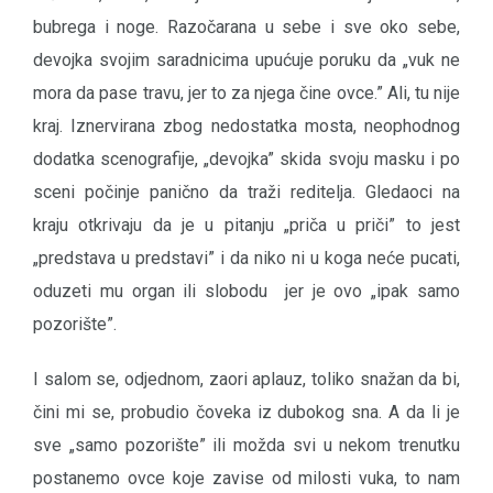
bubrega i noge. Razočarana u sebe i sve oko sebe,
devojka svojim saradnicima upućuje poruku da „vuk ne
mora da pase travu, jer to za njega čine ovce.” Ali, tu nije
kraj. Iznervirana zbog nedostatka mosta, neophodnog
dodatka scenografije, „devojka” skida svoju masku i po
sceni počinje panično da traži reditelja. Gledaoci na
kraju otkrivaju da je u pitanju „priča u priči” to jest
„predstava u predstavi” i da niko ni u koga neće pucati,
oduzeti mu organ ili slobodu jer je ovo „ipak samo
pozorište”.
I salom se, odjednom, zaori aplauz, toliko snažan da bi,
čini mi se, probudio čoveka iz dubokog sna. A da li je
sve „samo pozorište” ili možda svi u nekom trenutku
postanemo ovce koje zavise od milosti vuka, to nam