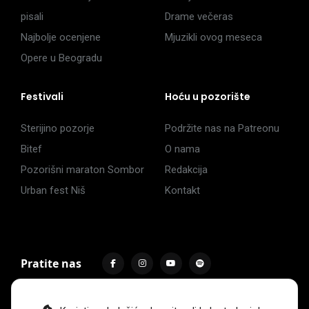
pisali
Drame večeras
Najbolje ocenjene
Mjuzikli ovog meseca
Opere u Beogradu
Festivali
Hoću u pozorište
Sterijino pozorje
Podržite nas na Patreonu
Bitef
O nama
Pozorišni maraton Sombor
Redakcija
Urban fest Niš
Kontakt
Pratite nas