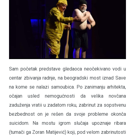
Sam početak predstave gledaoca neočekivano vodi u
centar zbivanja radnje, na beogradski most iznad Save
na kome se nalazi samoubica. Po zanimanju arhitekta,
očajan usled nemogućnosti da velika novčana
zaduženja vratii u zadatom roku, zabrinut za sopstvenu
bezbednost on je rešen da svoje probleme okonča
suicidom. Na mostu igrom slučaja upoznaje ribara
(tumači ga Zoran Matijević) koji, pod velom zabrinutosti