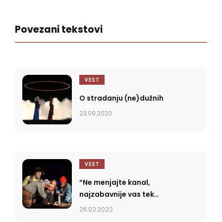
mržnju i nerazumevanje.
Povezani tekstovi
VEST
O stradanju (ne)dužnih
23.09.2023
VEST
“Ne menjajte kanal,
najzabavnije vas tek
očekuje”
26.02.2022