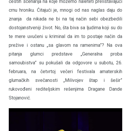
čestih scenarija na koje možemo naleteti prelistavajući
crnu hroniku. Ćitajući je, mnogi od nas naglas daju do
znanja da nikada ne bi na taj način sebi obezbedili
dostojanstveniji život. No, šta biva sa ljudima koji su do
te mere uvučeni u kriminal da im to postaje način da
prežive i ostanu „sa glavom na ramenima”? Na ova
pitanja glumci predstave „Generalna proba
samoubistva” su pokušali da odgovore u subotu, 26.
februara, na četvrtoj večeri festivala amaterskih
glumačkih svečanosti „Milivojev štap i šešir”
rukovođeni rediteljskim rešenjima Dragane Dande
Stojanović.