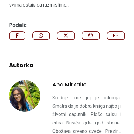
svima ostaje da razmislimo…
Podeli:
Autorka
Ana Mirkailo
Srednje ime joj je intuicija.
Smatra da je dobra knjiga najbolji
životni saputnik. Pleše salsu i
citira Nušića gde god stigne.
Obožava crveno cveće. Prezire