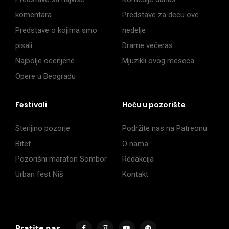
komentara
Predstave za decu ove
Predstave o kojima smo
nedelje
pisali
Drame večeras
Najbolje ocenjene
Mjuzikli ovog meseca
Opere u Beogradu
Festivali
Hoću u pozorište
Sterijino pozorje
Podržite nas na Patreonu
Bitef
O nama
Pozorišni maraton Sombor
Redakcija
Urban fest Niš
Kontakt
Pratite nas