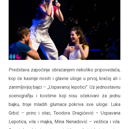
Predstava započinje obraćanjem nekoliko pripovedača,
koji će kasnije nositi i glavne uloge u prvoj, kraćoj ali i
zanimljivijoj bajci – „Uspavanoj lepotici”. Uz jednostavnu
scenografiju i kostime koji nisu očekivani za jednu
bajku, troje mladih glumaca pokriva sve uloge: Luka
Grbić – princ i otac, Teodora Dragićević – Uspavana
Lepotica, vila i majka, Mina Nenadović – veštica i vila.