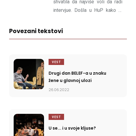
shvatila da najviše voli da radi
intervjue. Došla u HuP kako bi
imala izgovor da što češće ide u
pozorište. A i da radi intervjue.
Povezani tekstovi
VEST
Drugi dan BELEF-a u znaku
žene u glavnoj ulozi
26.06.2022
VEST
U se... i u svoje kljuse?