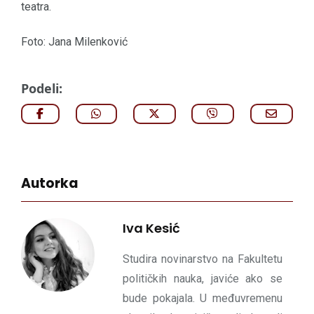
teatra.
Foto: Jana Milenković
Podeli:
Autorka
Iva Kesić
Studira novinarstvo na Fakultetu
političkih nauka, javiće ako se
bude pokajala. U međuvremenu