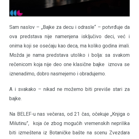
Sam naslov – „Bajke za decu i odrasle“ – potvrđuje da
ova predstava nije namenjena isključivo deci, već i
onima koji se osećaju kao deca, ma koliko godina imali.
Možda je nama predstava utoliko i bolja: sa svakom
rečenicom koja nije deo one klasične bajke iznova se
iznenadimo, dobro nasmejemo i obradujemo.
A i svakako – nikad ne možemo biti previše stari za
bajke.
Na BELEF-u nas večeras, od 21 čas, očekuje „Knjiga o
Milutinu”, koja će zbog mogućih vremenskih neprilika
biti izmeštena iz Botaničke bašte na scenu Zvezdara