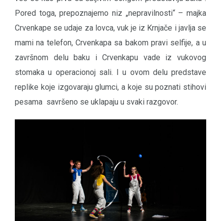
Pored toga, prepoznajemo niz „nepravilnosti“ – majka
Crvenkape se udaje za lovca, vuk je iz Krnjače i javlja se
mami na telefon, Crvenkapa sa bakom pravi selfije, a u
završnom delu baku i Crvenkapu vade iz vukovog
stomaka u operacionoj sali. I u ovom delu predstave
replike koje izgovaraju glumci, a koje su poznati stihovi
pesama savršeno se uklapaju u svaki razgovor.