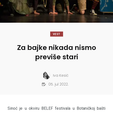
VEST
Za bajke nikada nismo
previše stari
Iva Kesić
05. jul 2022.
Sinoć je u okviru BELEF festivala u Botaničkoj bašti