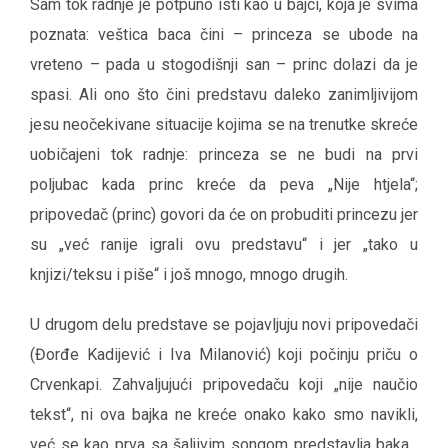
Sam tok radnje je potpuno isti kao u bajci, koja je svima
poznata: veštica baca čini – princeza se ubode na
vreteno – pada u stogodišnji san – princ dolazi da je
spasi. Ali ono što čini predstavu daleko zanimljivijom
jesu neočekivane situacije kojima se na trenutke skreće
uobičajeni tok radnje: princeza se ne budi na prvi
poljubac kada princ kreće da peva „Nije htjela“;
pripovedač (princ) govori da će on probuditi princezu jer
su „već ranije igrali ovu predstavu“ i jer „tako u
knjizi/teksu i piše“ i još mnogo, mnogo drugih.
U drugom delu predstave se pojavljuju novi pripovedači
(Đorđe Kadijević i Iva Milanović) koji počinju priču o
Crvenkapi. Zahvaljujući pripovedaču koji „nije naučio
tekst“, ni ova bajka ne kreće onako kako smo navikli,
već se kao prva sa šaljivim songom predstavlja baka .