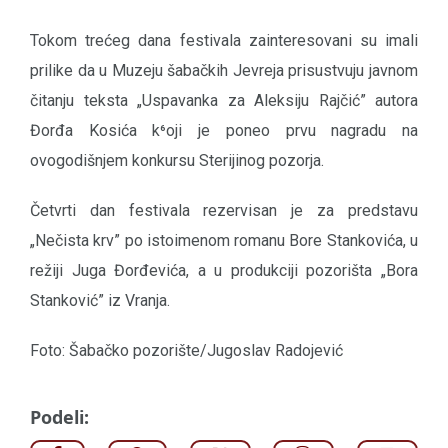
Tokom trećeg dana festivala zainteresovani su imali
prilike da u Muzeju šabačkih Jevreja prisustvuju javnom
čitanju teksta „Uspavanka za Aleksiju Rajčić” autora
Đorđa Kosića k⁶oji je poneo prvu nagradu na
ovogodišnjem konkursu Sterijinog pozorja.
Četvrti dan festivala rezervisan je za predstavu
„Nečista krv” po istoimenom romanu Bore Stankovića, u
režiji Juga Đorđevića, a u produkciji pozorišta „Bora
Stanković” iz Vranja.
Foto: Šabačko pozorište/Jugoslav Radojević
Podeli: