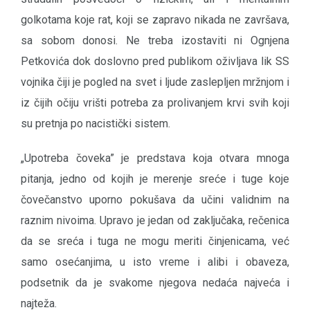
golkotama koje rat, koji se zapravo nikada ne završava,
sa sobom donosi. Ne treba izostaviti ni Ognjena
Petkovića dok doslovno pred publikom oživljava lik SS
vojnika čiji je pogled na svet i ljude zaslepljen mržnjom i
iz čijih očiju vrišti potreba za prolivanjem krvi svih koji
su pretnja po nacistički sistem.
„Upotreba čoveka” je predstava koja otvara mnoga
pitanja, jedno od kojih je merenje sreće i tuge koje
čovečanstvo uporno pokušava da učini validnim na
raznim nivoima. Upravo je jedan od zaključaka, rečenica
da se sreća i tuga ne mogu meriti činjenicama, već
samo osećanjima, u isto vreme i alibi i obaveza,
podsetnik da je svakome njegova nedaća najveća i
najteža.