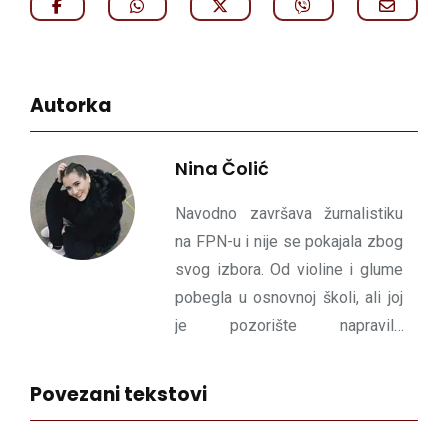
Autorka
Nina Čolić
Navodno završava žurnalistiku
na FPN-u i nije se pokajala zbog
svog izbora. Od violine i glume
pobegla u osnovnoj školi, ali joj
je pozorište napravilo
„sačekušu” u srednjoj. Vožnja je
opušta, a pisanje doživljava kao
Povezani tekstovi
besplatnu kartu za širok spektar
života i događaja. Pored