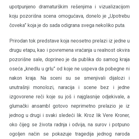
upotpunjeno dramaturškim rešenjima i vizualizacijom
koju pozorišna scena omogućava, donelo je „Upotrebu
čoveka” koja je do sada odigrana svega nekoliko puta.
Prirodan tok predstave koja neosetno prelazi iz jedne u
drugu etapu, kao i povremena vraćanja u realnost okvira
pozorišne sale, doprineo je da publika do samog kraja
oseća „knedlu u grlu” od koje ne uspeva da pobegne ni
nakon kraja. Na sceni su se smenjivali dijalozi i
unutrašnji monolozi, naracija i scene bez i jedne
izgovorene reči koje su još i najglasnije odjekivale, a
glumački ansambl gotovo neprimetno prelazio je iz
jednog u drugi i svaki sledeći lik. Kroz lik Vere Kroner,
oko čijeg se života radnja i odvija, na surov i potpuno
ogoljen način se pokazuje tragedija jednog naroda