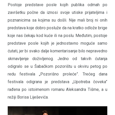
Postoje predstave posle kojih publika odmah po
završetku počne da iznosi svoje utiske prijateljima i
poznanicima sa kojima su došli. Nije mali broj ni onih
predstava koje dobro posluže da na kratko odlože brige
koje nas čekaju kod kuće ili na poslu. Međutim, postoje
predstave posle kojih je jednostavno moguće samo
ćutati, jer bi svako dalje komentarisanje bilo nepravedno
skrnavljenje doživljenog. Jedno od takvih ćutanja
odigralo se u Šabačkom pozorištu u okviru petog po
redu festivala „Pozorišno proleće”. Trećeg dana
festivala odigrana je predstava „Upotreba čoveka”
rađena po istoimenom romanu Aleksandra Tišme, a u
režiji Borisa Liješevića.