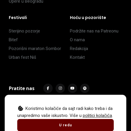
Opere u Beogradu
Festivali
Hoću u pozorište
Sterijino pozorje
Podržite nas na Patreonu
Bitef
O nama
Pozorišni maraton Sombor
Redakcija
Urban fest Niš
Kontakt
Pratite nas
Koristimo kolačiće da sajt radi kako treba i da
unapredimo vaše iskustvo. Više u
politici kolačića
.
Impressum
Politika privatnosti
Uslovi korišćenja
U redu
© 2017 -
2026
. Sva prava zadržava Hoću u pozorište.