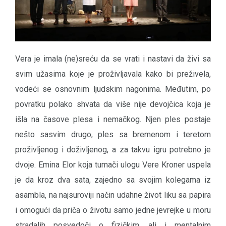
Vera je imala (ne)sreću da se vrati i nastavi da živi sa
svim užasima koje je proživljavala kako bi preživela,
vodeći se osnovnim ljudskim nagonima. Međutim, po
povratku polako shvata da više nije devojčica koja je
išla na časove plesa i nemačkog. Njen ples postaje
nešto sasvim drugo, ples sa bremenom i teretom
proživljenog i doživljenog, a za takvu igru potrebno je
dvoje. Emina Elor koja tumači ulogu Vere Kroner uspela
je da kroz dva sata, zajedno sa svojim kolegama iz
asambla, na najsuroviji način udahne život liku sa papira
i omogući da priča o životu samo jedne jevrejke u moru
stradalih posvedoči o fizičkim, ali i mentalnim