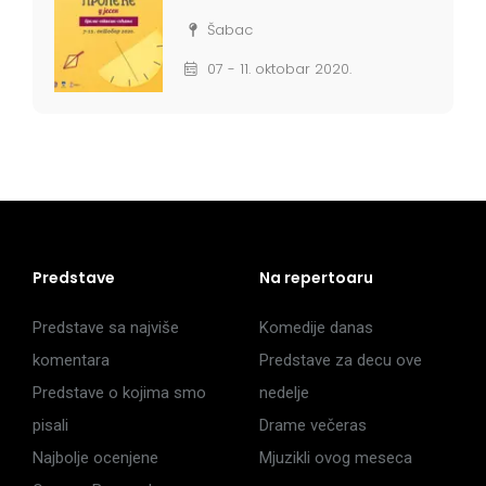
Šabac
07 - 11. oktobar 2020.
Predstave
Na repertoaru
Predstave sa najviše
Komedije danas
komentara
Predstave za decu ove
Predstave o kojima smo
nedelje
pisali
Drame večeras
Najbolje ocenjene
Mjuzikli ovog meseca