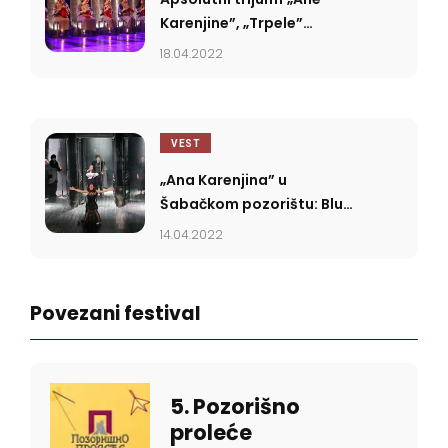
Karenjine”, „Trpele”
pozdravljene ovacijama
18.04.2022
VEST
„Ana Karenjina” u
Šabačkom pozorištu: Blud,
bol i odsustvo daha
14.04.2022
Povezani festival
5. Pozorišno
proleće