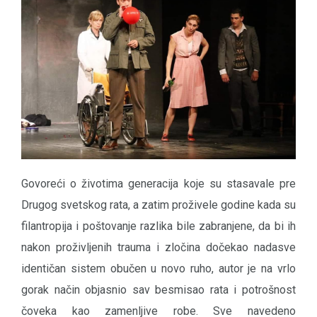
Govoreći o životima generacija koje su stasavale pre
Drugog svetskog rata, a zatim proživele godine kada su
filantropija i poštovanje razlika bile zabranjene, da bi ih
nakon proživljenih trauma i zločina dočekao nadasve
identičan sistem obučen u novo ruho, autor je na vrlo
gorak način objasnio sav besmisao rata i potrošnost
čoveka kao zamenljive robe. Sve navedeno