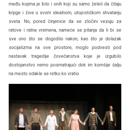
među kojima je bilo i onih koji su samo želeli da čitaju
knjige i žive u svom idealnom, utopističkom shvatanju
sveta. No, pored činjenice da se zločini vezuju za
ratove i ratna vremena, nameće se pitanja da li bi se
sve ono što se dogodilo nakon, kao što je dolazak
socijalizma na ove prostore, moglo podvesti pod
nastavak tragedije čovečanstva koje je izgubilo
dostojanstvo nemo posmatrajući dok im komšije šalju
na mesto odakle se retko ko vratio.