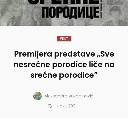
VEST
Premijera predstave „Sve
nesrećne porodice liče na
srećne porodice”
Aleksandra Vukadinović
11. okt. 2021.