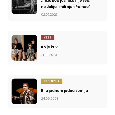
„Težu kob još niko nije žeo,
no Julija i mili njen Romeo”
02.07.2023
VEST
Ko je kriv?
21.08.2023
RECENZIJA
Bila jednom jedna zemlja
24.05.2023