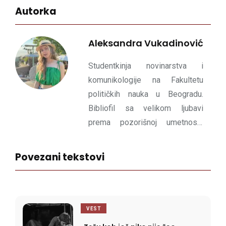
Autorka
Aleksandra Vukadinović
Studentkinja novinarstva i
komunikologije na Fakultetu
političkih nauka u Beogradu.
Bibliofil sa velikom ljubavi
prema pozorišnoj umetnosti,
poeziji i francuskoj
kinematografiji. Reči smatra
Povezani tekstovi
svojim najjačim oružjem, što je
neprestano ohrabruje da se bavi
pozivom koji je odabrala.
VEST