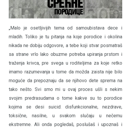
„Malo je osetljivijih tema od samoubistava dece i
mladih. Toliko je tu pitanja na koje porodice i okolina
nikada ne dobiju odgovore, a tebe koji stvar posmatraš
sa strane vrlo lako obuzme potreba upiranja prstom i
traženja krivca, pre svega u roditeljima za koje retko
imamo razumevanja u tome da možda zaista nije bilo
moguće da prepoznaju da se njihovo dete sprema na
tako nešto. Svi smo mi u ovaj proces ušli s nekim
svojim predrasudama o tome kakve su to porodice
kojima se desi suicid: disfunkcionalne, nezdrave,
toksične, nasilne, u svakom slučaju u nečemu
ekstremne. Ali onda pogledaš, poslušaš i upoznaš i