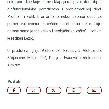
neke porodice koje se ne uklapaju u taj tvoj stereotip o
disfunkcionalnim porodicama i problematičnoj deci.
Pročitaš i velik broj priča o nekoj uzornoj deci, za
primer, vukovcima, uspešnim sportistima nakon kojih
ostane samo jedno veliko i neobjašnjivo zašto” – izjavio
je reditelj Lazić.
U predstavi igraju Aleksandar Radulović, Aleksandra
Stojanović, Milica Filić, Danijela Ivanović i Aleksandar
Aleksić.
Podeli: