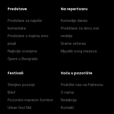
Predstave
Na repertoaru
Predstave sa najviše
Komedije danas
komentara
Predstave za decu ove
Predstave o kojima smo
nedelje
pisali
Drame večeras
Najbolje ocenjene
Mjuzikli ovog meseca
Opere u Beogradu
Festivali
Hoću u pozorište
Sterijino pozorje
Podržite nas na Patreonu
Bitef
O nama
Pozorišni maraton Sombor
Redakcija
Urban fest Niš
Kontakt