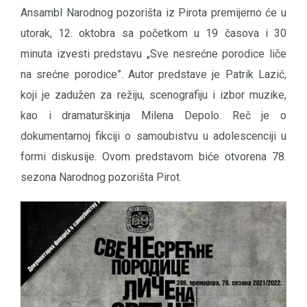
Ansambl Narodnog pozorišta iz Pirota premijerno će u
utorak, 12. oktobra sa početkom u 19 časova i 30
minuta izvesti predstavu „Sve nesrećne porodice liče
na srećne porodice”. Autor predstave je Patrik Lazić,
koji je zadužen za režiju, scenografiju i izbor muzike,
kao i dramaturškinja Milena Depolo. Reč je o
dokumentarnoj fikciji o samoubistvu u adolescenciji u
formi diskusije. Ovom predstavom biće otvorena 78.
sezona Narodnog pozorišta Pirot.