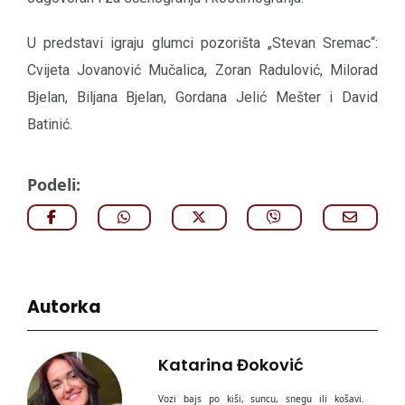
U predstavi igraju glumci pozorišta „Stevan Sremac“:
Cvijeta Jovanović Mučalica, Zoran Radulović, Milorad
Bjelan, Biljana Bjelan, Gordana Jelić Mešter i David
Batinić.
Podeli:
Autorka
Katarina Đoković
Vozi bajs po kiši, suncu, snegu ili košavi.