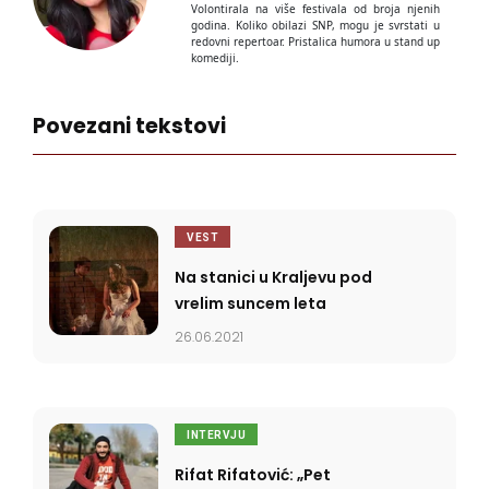
Volontirala na više festivala od broja njenih
godina. Koliko obilazi SNP, mogu je svrstati u
redovni repertoar. Pristalica humora u stand up
komediji.
Povezani tekstovi
VEST
Na stanici u Kraljevu pod
vrelim suncem leta
26.06.2021
INTERVJU
Rifat Rifatović: „Pet