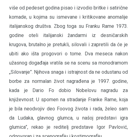
više od pedeset godina pisao i izvodio britke i satirične
komade, u kojima su ismevane i kritikovane anomalije
italijanskog društva. Zbog toga su Franku Rame 1973.
godine oteli italijanski žandarmi iz desničarskih
krugova, brutalno je pretukli, silovali i zapretili da će je
ubiti ako išta progovori o tome. Dva meseca nakon
užasnog događaja vratila se na scenu sa monodramom
„Silovanje”. Njihova snaga i istrajnost da ne odustanu od
borbe za normalan život nagrađena je 1997. godine,
kada je Dario Fo dobio Nobelovu nagradu za
književnost. U spomen na stradanje Franke Rame, koja
je bila neodvojiv deo Foovog života i rada, želeo sam
da Ludaka, glavnog glumca, u našoj predstavi igra
glumica”, rekao je reditelj predstave Igor Pavlović,
odgovoran i za scenografiju i kostimografiju.