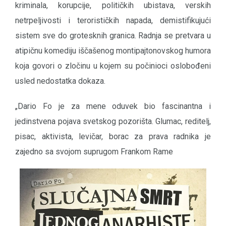
kriminala, korupcije, političkih ubistava, verskih
netrpeljivosti i terorističkih napada, demistifikujući
sistem sve do grotesknih granica. Radnja se pretvara u
atipičnu komediju iščašenog montipajtonovskog humora
koja govori o zločinu u kojem su počinioci oslobođeni
usled nedostatka dokaza.
„Dario Fo je za mene oduvek bio fascinantna i
jedinstvena pojava svetskog pozorišta. Glumac, reditelj,
pisac, aktivista, levičar, borac za prava radnika je
zajedno sa svojom suprugom Frankom Rame