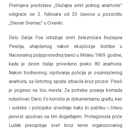
Premijera predstave „Slučajna smrt jednog anarhiste”
odigraće se 2. februara od 20 časova u pozorištu
„Stevan Sremac” u Crvenki.
Delo Darija Foa istražuje smrt železničara Đuzepea
Pinelija, uhapšenog nakon eksplozije bombe u
Nacionalnoj poljoprivrednoj banci u Milanu 1969. godine,
kada je širom Italije privedeno preko 80 anarhista.
Nakon trodnevnog ispitivanja policija je osumnjičenog
anarhistu sa četvrtog sprata izbacila kroz prozor. Pineli
je poginuo na licu mesta. Za potrebe pisanja komada
nobelovac Dario Fo koristio je dokumentarnu građu, kao
i sudske i policijske izveštaje kako bi publiku i čitavu
javnost upoznao sa tim događajem. Protagonista priče
Ludak preispituje svet kroz teme organizovanog