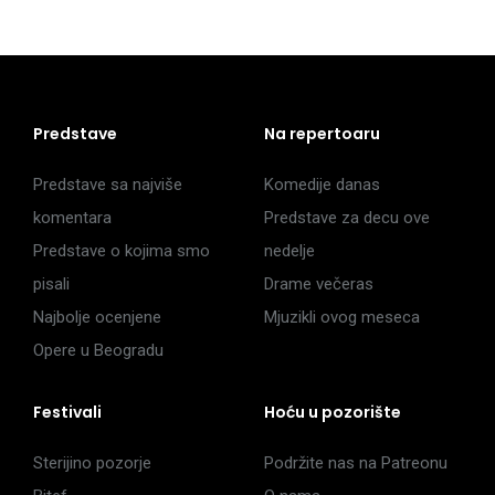
Predstave
Na repertoaru
Predstave sa najviše
Komedije danas
komentara
Predstave za decu ove
Predstave o kojima smo
nedelje
pisali
Drame večeras
Najbolje ocenjene
Mjuzikli ovog meseca
Opere u Beogradu
Festivali
Hoću u pozorište
Sterijino pozorje
Podržite nas na Patreonu