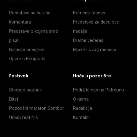
Predstave sa najviše
Komedije danas
komentara
Predstave za decu ove
Predstave o kojima smo
nedelje
pisali
Drame večeras
Najbolje ocenjene
Mjuzikli ovog meseca
Opere u Beogradu
Festivali
Hoću u pozorište
Sterijino pozorje
Podržite nas na Patreonu
Bitef
O nama
Pozorišni maraton Sombor
Redakcija
Urban fest Niš
Kontakt