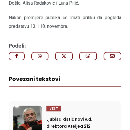
Došlo, Alisa Radaković i Luna Pilić.
Nakon premijere publika će imati priliku da pogleda
predstavu 13. i 18. novembra.
Podeli:
Povezani tekstovi
VEST
Ljubiša Ristić novi v.d.
direktora Ateljea 212