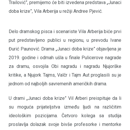
Trailović”, premijerno će biti izvedena predstava „Junaci
doba krize”, Vila Arberija u režiji Andree Pjević.
Delo dramskog pisca i scenariste Vila Arberija biće prvi
put predstavljeno publici u regionu, u prevodu Ivane
Đurić Paunović. Drama „Junaci doba krize” objavljena je
2019. godine i odmah ušla u finale Pulicerove nagrade
za dramu, osvojila Obi nagradu i nagradu Njujorške
kritike, a Njujork Tajms, Valčr i Tajm Aut proglasili su je
jednom od najboljih savremenih američkih drama.
U drami „Junaci doba krize” Vil Arberi preispituje da li
su moguća prijateljstva između ljudi na različitim
ideološkim pozicijama. Četvoro kolega sa studija
proslavlja dolazak svoje bivše profesorke i mentorke