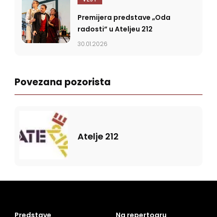
Premijera predstave „Oda
radosti” u Ateljeu 212
30.01.2026
Povezana pozorista
Atelje 212
Predstave
Na repertoaru