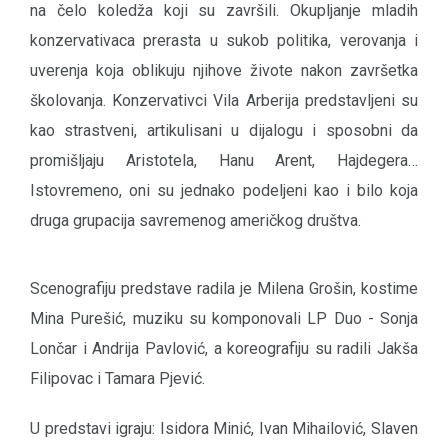
na čelo koledža koji su završili. Okupljanje mladih
konzervativaca prerasta u sukob politika, verovanja i
uverenja koja oblikuju njihove živote nakon završetka
školovanja. Konzervativci Vila Arberija predstavljeni su
kao strastveni, artikulisani u dijalogu i sposobni da
promišljaju Aristotela, Hanu Arent, Hajdegera…
Istovremeno, oni su jednako podeljeni kao i bilo koja
druga grupacija savremenog američkog društva.
Scenografiju predstave radila je Milena Grošin, kostime
Mina Purešić, muziku su komponovali LP Duo - Sonja
Lončar i Andrija Pavlović, a koreografiju su radili Jakša
Filipovac i Tamara Pjević.
U predstavi igraju: Isidora Minić, Ivan Mihailović, Slaven